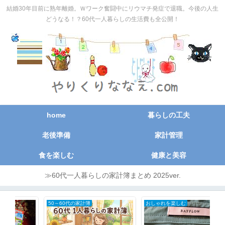
結婚30年目前に熟年離婚。Ｗワーク奮闘中にリウマチ発症で退職。今後の人生
どうなる！？60代一人暮らしの生活費も全公開！
home
暮らしの工夫
老後準備
家計管理
食を楽しむ
健康と美容
≫60代一人暮らしの家計簿まとめ 2025ver.
50～60代の家計簿
おしゃれを楽しむ