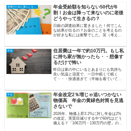
年金受給額を知らない50代が6
老後のために暮らしを小さく
割！お金は降って来ないのに老後
どうやって生きるの？
日銀の調査結果に驚きました！何でこん
な結果が出るの？お金のことを考えるの
が好きな私には衝撃でした。笑（考えて
みても増えないので最近はお金のことは
ほとんど考えてないけど）18ー79歳の2万
5000人を対象に調査を実施。●50代で公
住居費は一年で約10万円。もし私
年金
的年金の受取...
に持ち家が無かったら・・想像す
るだけで怖い
昨日は家の中にいるとあまりにも気持ち
良い気温と湿度で、一日中眠くて眠く
て・・・快適過ぎて（半袖を着ていてち
ょっと暑い程度）2階の片付け以外は何も
したくない気分の一日でした。でも外は
とても暑かったんでしょうね。日差しが
年金改定2％増じゃ追いつかない
年金
かなり強くなって来てるし...
物価高 年金の黄緑色封筒を見逃
さないで
2026年、物価上昇3.2%に対し年金は2%
の改定。実質目減りする中で60代はどう
備える？「106万円・130万円の壁」の最
新ルール緩和から、特別支給の老齢厚生