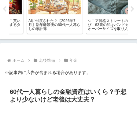
買い
AIに忖度された？【2026年7
シニア骨格ストレートの服選
ブ
るタ
月】熟年離婚後の60代一人暮ら
び 63歳の私はバンドカラー・
て
しの家計簿
オーバーサイズを取り入れてい
メ
ます
ホーム
老後準備
年金
※記事内に広告が含まれる場合があります。
60代一人暮らしの金融資産はいくら？予想
より少ないけど老後は大丈夫？