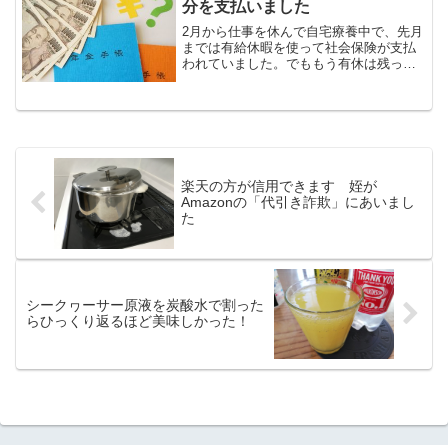
分を支払いました
2月から仕事を休んで自宅療養中で、先月
までは有給休暇を使って社会保険が支払
われていました。でももう有休は残って
ないからそろそろ今月ぐらいから自分で
払わないといけないんじゃないかな～？
会社から連絡来るかな～？と思ってたと
ころ。。。先日会社から...
楽天の方が信用できます 姪が
Amazonの「代引き詐欺」にあいまし
た
シークヮーサー原液を炭酸水で割った
らひっくり返るほど美味しかった！