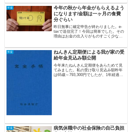
年金の申請漏れ注意点まで、やりくりな
なえが実体験を交えて解説します。
今年の秋から年金がもらえるよう
年金
になります/金額は一ヶ月の食費
分ぐらい
昨日無事に確定申告が終わりました。e-
taxで送信完了！今回は簡単でした。その
理由はお金の出入りがものすごく少なか
ったから。涙このまま収入は先細りに間
違いありませんが今年の秋から年金がも
らえます。（入金があるのは冬かな）そ
ねんきん定期便による我が家の受
年金
の金額は一ヶ月3万...
給年金見込み額公開
今年来たねんきん定期便をあらためて見
てみました。私の受け取り見込み額昨年
は65歳～793,300円でしたが、1年経過し
たことプラス今年から再び厚生年金をか
け始めたので、その額が836,817円に変わ
っています。あくまでも見込みですが、
年間4...
病気休職中の社会保険の自己負担
年金