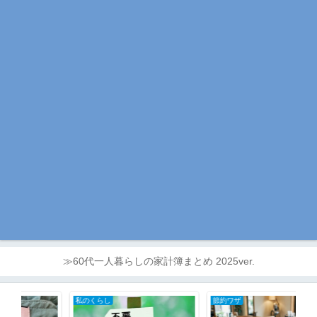
≫60代一人暮らしの家計簿まとめ 2025ver.
私のくらし
節約ワザ
50