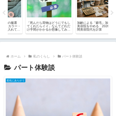
選
「死んだら荷物はどうにでもし
加齢による「癖毛」加速で激安
AI
ー・
てくれたらイイ」なんてどれだ
美容院をやめる 2026年の年
月
てい
け手間がかかるか想像してみ
間美容院代を計算
し
て！
ホーム
私のくらし
パート体験談
パート体験談
老化にあらがう