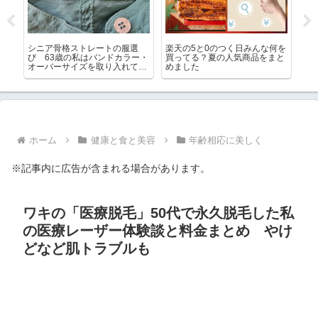
「眉
シニア骨格ストレートの服選
楽天の5と0のつく日みんな何を
5
につ
び 63歳の私はバンドカラー・
買ってる？夏の人気商品をまと
確
オーバーサイズを取り入れてい
めました
放
ます
る
ホーム
健康と食と美容
年齢相応に美しく
※記事内に広告が含まれる場合があります。
ワキの「医療脱毛」50代で永久脱毛した私
の医療レーザー体験談と料金まとめ やけ
どなど肌トラブルも