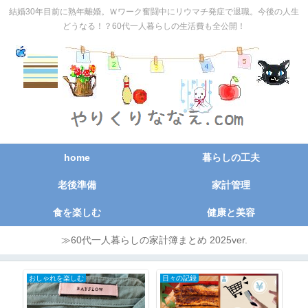
結婚30年目前に熟年離婚。Ｗワーク奮闘中にリウマチ発症で退職。今後の人生
どうなる！？60代一人暮らしの生活費も全公開！
home
暮らしの工夫
老後準備
家計管理
食を楽しむ
健康と美容
≫60代一人暮らしの家計簿まとめ 2025ver.
おしゃれを楽しむ
日々の記録