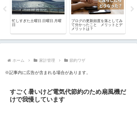
もし
忙しすぎた土曜日.日曜日.月曜
ブログの更新頻度を落としてみ
楽
れだ
日
て分かったこと メリットとデ
買
み
メリットは？
め
ホーム
家計管理
節約ワザ
※記事内に広告が含まれる場合があります。
すごく暑いけど電気代節約のため扇風機だ
けで我慢しています