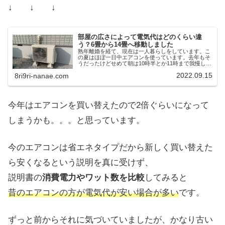
↓ ↓ ↓
部屋の広さによって電気代はどのくらい違
う？6畳から14畳へ移動しました
熟年離婚を経て、現在は一人暮らしをしています。こ
の夏はほぼ一日中エアコンを使っています。去年もそ
うだったけどせめて朝は10時半とか11時まで我慢して
から・・・だったんですが、今年は9時からでも平気
2022.09.15
8ri9ri-nanae.com
でスイッチオン！そのまま寝る前までエアコンは...
今年はエアコンを買い替えたので2倍ぐらいになって
しまうかも。。。と思っています。
今のエアコンは省エネタイプだから新しく買い替えた
ら安くなるという説明を真に受けず、
説明書の
消費電力やワット数を比較
してみると
昔のエアコンの方が電気代が安い場合が多い
です。
ずっと前からそれに気づいていましたが、かなり古い