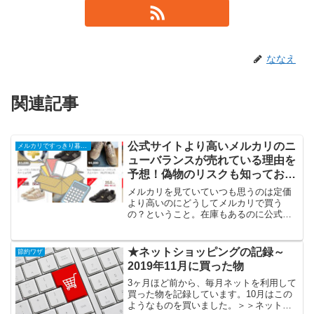
ななえ
関連記事
公式サイトより高いメルカリのニ
メルカリですっきり暮らす
ューバランスが売れている理由を
予想！偽物のリスクも知っておこ
う
メルカリを見ていていつも思うのは定価
より高いのにどうしてメルカリで買う
の？ということ。在庫もあるのに公式サ
イトや楽天で買わない理由は？不思議す
ぎるーーーー！もちろんほとんどの物は
メルカリが安いですが、中には公式サイ
★ネットショッピングの記録～
節約ワザ
トよりメルカリの方が高い商...
2019年11月に買った物
3ヶ月ほど前から、毎月ネットを利用して
買った物を記録しています。10月はこの
ようなものを買いました。＞＞ネットシ