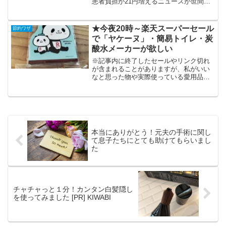
患者負担が21円増えるニュースが世間を
騒がせています。＞＞マイナ保険証で初
診21円増マイナ保険証を使うと初診21
円、再診12円上乗せされるそうです。そ
★今夜20時～楽天スーパーセール
節約ワザ
んなばからしいこと...
で「ヤケーヌ」・簡易トイレ・炭
酸水メーカーが欲しい
※記事内に終了したセールやリンク切れ
が含まれることがありますが、私がいい
なと思った物や実際使っている愛用品の
記録として残しています。最新情報は楽
天公式から最新の記事をご覧ください
ね。最近は以前ほどあまり楽天市場を利
用しなくなったのですが（A...
本当にありがとう！元夫の手術に関し
て息子たちにとても助けてもらいまし
た
チャチャっと１分！カンタン白髪隠し
を使ってみました [PR] KIWABI