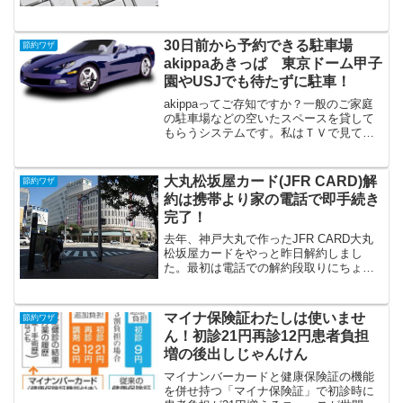
ョッピングの記録～2019年10月に買った
物10月に買った物の中で、特に五本指の
ハイソックスは安くて送料も無料でとて
30日前から予約できる駐車場
も良かったで...
節約ワザ
akippaあきっぱ 東京ドーム甲子
園やUSJでも待たずに駐車！
akippaってご存知ですか？一般のご家庭
の駐車場などの空いたスペースを貸して
もらうシステムです。私はＴＶで見て
akippaのことを知りました。『日本経済
新聞』でも駐車場予約アプリ「akippa」
が紹介されました。京阪電気鉄道様との
大丸松坂屋カード(JFR CARD)解
節約ワザ
提携の記...
約は携帯より家の電話で即手続き
完了！
去年、神戸大丸で作ったJFR CARD大丸
松坂屋カードをやっと昨日解約しまし
た。最初は電話での解約段取りにちょっ
と戸惑いましたが、電話で自動音声に従
いながらあっという間に解約が完了しま
した！すご～く簡単！！これからも大丸
マイナ保険証わたしは使いませ
節約ワザ
で買い物することはあ...
ん！初診21円再診12円患者負担
増の後出しじゃんけん
マイナンバーカードと健康保険証の機能
を併せ持つ「マイナ保険証」で初診時に