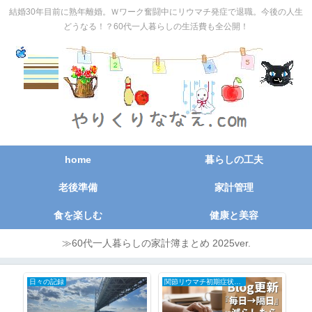
結婚30年目前に熟年離婚。Ｗワーク奮闘中にリウマチ発症で退職。今後の人生
どうなる！？60代一人暮らしの生活費も全公開！
home
暮らしの工夫
老後準備
家計管理
食を楽しむ
健康と美容
≫60代一人暮らしの家計簿まとめ 2025ver.
日々の記録
関節リウマチ初期症状と治療の全記録
日