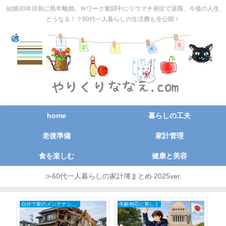
結婚30年目前に熟年離婚。Ｗワーク奮闘中にリウマチ発症で退職。今後の人生
どうなる！？60代一人暮らしの生活費も全公開！
home
暮らしの工夫
老後準備
家計管理
食を楽しむ
健康と美容
≫60代一人暮らしの家計簿まとめ 2025ver.
自分で家のメンテナンスDIY
年齢相応に美しく
お