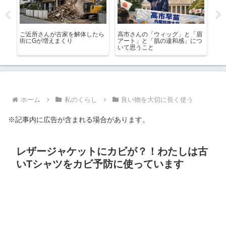
てみ
ご近所さんが古家を解体したら
高市さんの「ウィッグ」と「眉
シ
とデ
街にGが増えまくり
アート」と「肌の違和感」につ
び
いて思うこと
オ
ま
ホーム
私のくらし
良い物を大切に長く使う
※記事内に広告が含まれる場合があります。
レザージャケットにカビが？！わたしは古
いTシャツをカビ予防に使っています