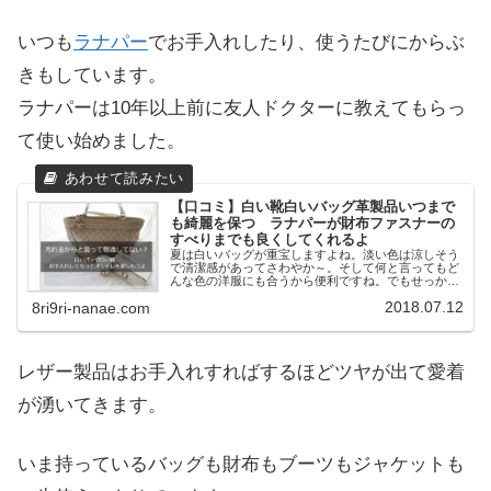
いつも
ラナパー
でお手入れしたり、使うたびにからぶ
きもしています。
ラナパーは10年以上前に友人ドクターに教えてもらっ
て使い始めました。
【口コミ】白い靴白いバッグ革製品いつまで
も綺麗を保つ ラナパーが財布ファスナーの
すべりまでも良くしてくれるよ
夏は白いバッグが重宝しますよね。淡い色は涼しそう
で清潔感があってさわやか～。そして何と言ってもど
んな色の洋服にも合うから便利ですね。でもせっかく
買ったそのバッグ。お手入れせずそのままにしていま
2018.07.12
8ri9ri-nanae.com
せんか？あなたの白いバッグ、汚れていませんか？
白...
レザー製品はお手入れすればするほどツヤが出て愛着
が湧いてきます。
いま持っているバッグも財布もブーツもジャケットも