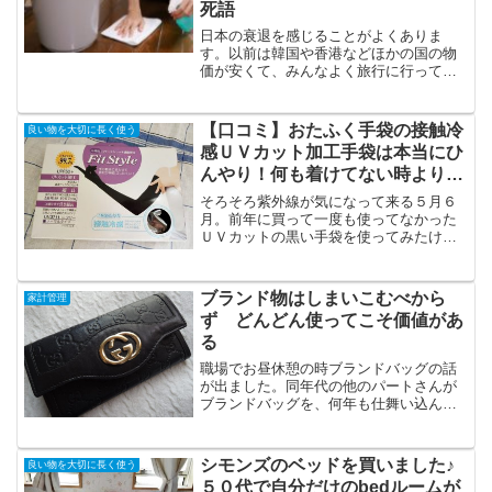
死語
日本の衰退を感じることがよくありま
す。以前は韓国や香港などほかの国の物
価が安くて、みんなよく旅行に行ってま
したよね。でも今は海外から日本に来る
人はいっぱいいるのに、反対に日本人が
そんなにバンバン海外に行けるかって言
【口コミ】おたふく手袋の接触冷
良い物を大切に長く使う
えばそんなことはありません...
感ＵＶカット加工手袋は本当にひ
んやり！何も着けてない時より涼
しい！
そろそろ紫外線が気になって来る５月６
月。前年に買って一度も使ってなかった
ＵＶカットの黒い手袋を使ってみたけ
ど、ズレるズレるズレまくる！しかも５~
６回使った辺りで、指先が破れてしまい
ました。早すぎるー！！仕方なくまた新
ブランド物はしまいこむべから
家計管理
しい手袋を物色しに出かけ...
ず どんどん使ってこそ価値があ
る
職場でお昼休憩の時ブランドバッグの話
が出ました。同年代の他のパートさんが
ブランドバッグを、何年も仕舞い込んで
いていざ使おうと出してきたら、内側が
ネバネバでくっついて、無理にはがし
て、もう使えない状態になってしまった
シモンズのベッドを買いました♪
良い物を大切に長く使う
そうなのです。そういう話っ...
５０代で自分だけのbedルームが