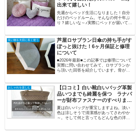
出来て嬉しい！
先週からベッド生活になりました！自分
だけのベッドルーム。そんなの何十年ぶ
り？嬉しいな～♪実際にベッドが届いて１
０日ほど経ちますが、ウキウキした気分
は変わりません。笑布団生活と比べて布
団の上げ下ろしも無く、立ち上がる時の
芦屋ロサブラン日傘の持ち手がす
良い物を大切に長く使う
腰や膝への負担も軽くな...
ぽっと抜けた！6ヶ月保証と修理
について
■2026年最新■この記事では修理について
実際に問い合わせてみて、ロサブランか
ら頂いた回答を紹介しています。骨が折
れた！はじきカバーが割れた！修理した
いけどいくらかかるの？などの疑問は芦
屋ロサブランのHPの、✔コチラの問い合
【口コミ】白い靴白いバッグ革製
おしゃれを楽しむ
わせフォームから...
品いつまでも綺麗を保つ ラナパ
ーが財布ファスナーのすべりまで
も良くしてくれるよ
夏は白いバッグが重宝しますよね。淡い
色は涼しそうで清潔感があってさわやか
～。そして何と言ってもどんな色の洋服
にも合うから便利ですね。でもせっかく
買ったそのバッグ。お手入れせずそのま
まにしていませんか？あなたの白いバッ
グ、汚れていませんか？白...