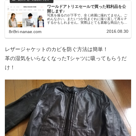
ワールドアトリエセールで買った戦利品を公
開します♪
写真を撮るのが下手で、全く綺麗に撮れてません。ご
めんなさい。またいつか気まぐれに撮り直して再ＵＰ
するかもしれません。実際はとても素敵な商品たちで
す♪神戸で開催されたアトリエセールに参戦しまし
た！その時の戦利品を公開しますね。全て70％オフ
2016.08.30
8ri9ri-nanae.com
で...
レザージャケットのカビを防ぐ方法は簡単！
革の湿気をいらなくなったTシャツに吸ってもらうだ
け！