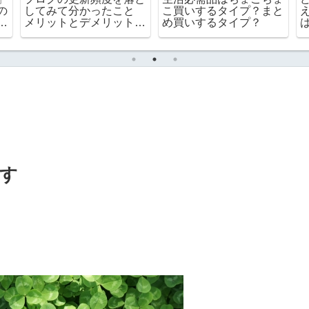
ビ
【2026年7月】熟年離婚
んでくれたプレゼント
後の60代一人暮らしの
節約より孫が喜ぶ顔の方
家計簿
が大切！
す