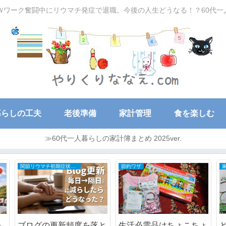
Ｗワーク奮闘中にリウマチ発症で退職。今後の人生どうなる！？60代
暮らしの工夫
老後準備
家計管理
食を楽しむ
≫60代一人暮らしの家計簿まとめ 2025ver.
50～60代の家計簿
大切な家族
で
AIに忖度された？
3歳女児の孫がとても喜