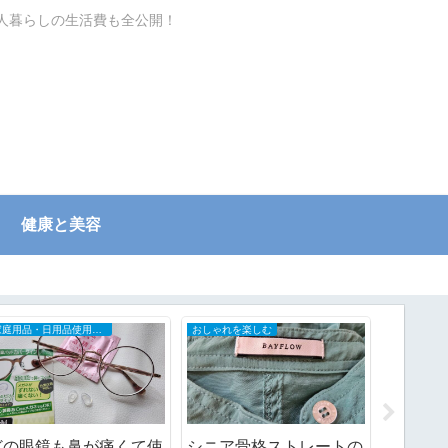
一人暮らしの生活費も全公開！
健康と美容
家庭用品・日用品使用レポ
老後のために暮らしを小さく
あまりにもバッグがごち
来客用布団はいらない？
ご近所