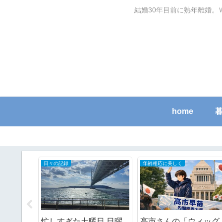
結婚30年目前に熟年離婚。
home
関節リウマチ初期症状と治療の全記録
大好き映画
レートの
震災時の薬はどうする？
5回目の「マイケル」