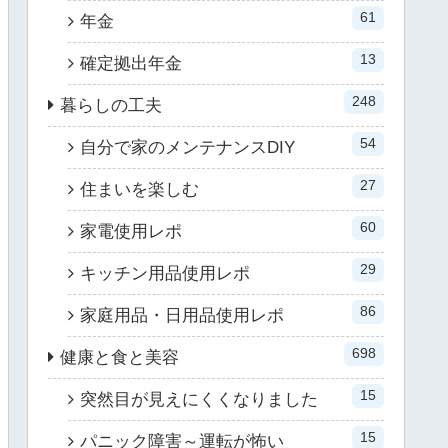
61
年金
13
確定拠出年金
248
暮らしの工夫
54
自分で家のメンテナンスDIY
27
住まいを楽しむ
60
家電使用レポ
29
キッチン用品使用レポ
86
家庭用品・日用品使用レポ
698
健康と食と美容
15
突然目が見えにくくなりました
15
パニック障害～運転が怖い