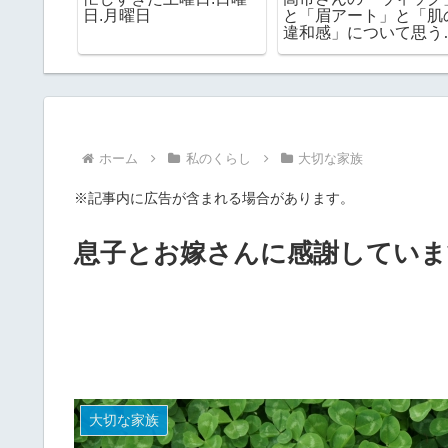
の私はバ
持病がある人の「冷蔵保
ハッキリ分かったドル
ーバーサ
管の自己注射」と非常食
ーと通常版との違い
ています
の期限チェック
ホーム
私のくらし
大切な家族
※記事内に広告が含まれる場合があります。
息子とお嫁さんに感謝していま
大切な家族