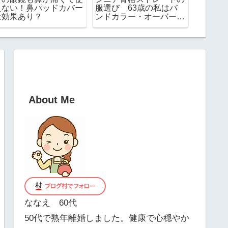
ゃごちゃ！お薬手帳やお
帰省した子供や孫が泊ま
したら
金が入る本革ケースを使
っても少ない寝具で乗り
り
ってみたらめちゃ便利で
切るコツ
した！
About Me
ななえ 60代
50代で熟年離婚しました。健康で心穏やか