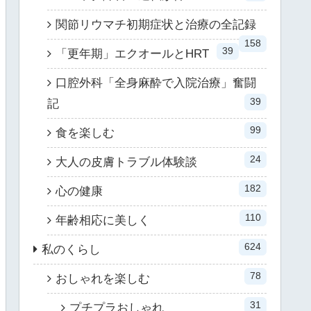
関節リウマチ初期症状と治療の全記録
158
39
「更年期」エクオールとHRT
口腔外科「全身麻酔で入院治療」奮闘
39
記
99
食を楽しむ
24
大人の皮膚トラブル体験談
182
心の健康
110
年齢相応に美しく
624
私のくらし
78
おしゃれを楽しむ
31
プチプラおしゃれ