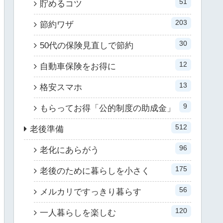
51
貯めるコツ
203
節約ワザ
30
50代の保険見直しで節約
12
自動車保険をお得に
13
格安スマホ
9
もらってお得「公的制度の助成金」
512
老後準備
96
老化にあらがう
175
老後のために暮らしを小さく
56
メルカリですっきり暮らす
120
一人暮らしを楽しむ