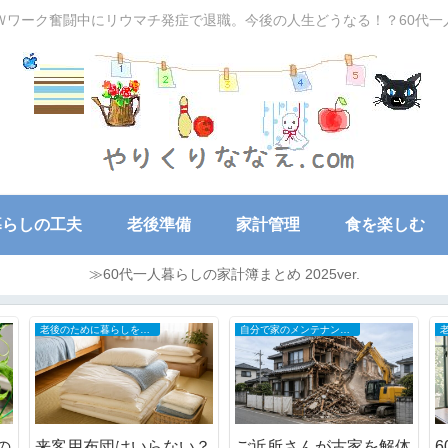
Ｗワーク奮闘中にリウマチ発症で退職。今後の人生どうなる！？60代
暮らしの工夫
老後準備
家計管理
食を楽しむ
≫60代一人暮らしの家計簿まとめ 2025ver.
関節リウマチ初期症状と治療の全記録
関節リウマチ初期症状と治療の全記録
ブログの更新頻度を落と
5年間限定だったはずの