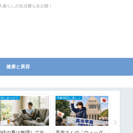
一人暮らしの生活費も全公開！
健康と美容
自分で家のメンテナンスDIY
家庭用品・日用品使用レポ
日々の記録
紫外線に弱い置き配ボッ
あまりにもバッグがごち
忙しすぎ