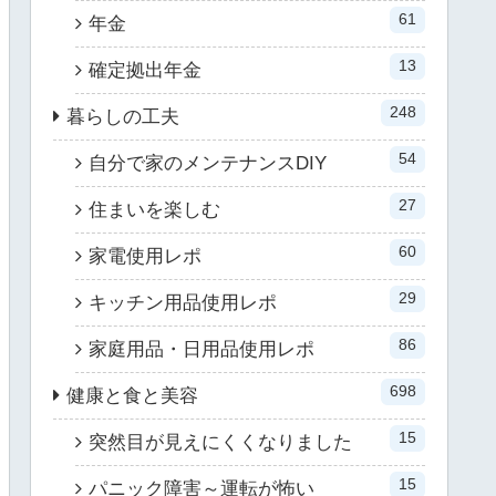
61
年金
13
確定拠出年金
248
暮らしの工夫
54
自分で家のメンテナンスDIY
27
住まいを楽しむ
60
家電使用レポ
29
キッチン用品使用レポ
86
家庭用品・日用品使用レポ
698
健康と食と美容
15
突然目が見えにくくなりました
15
パニック障害～運転が怖い