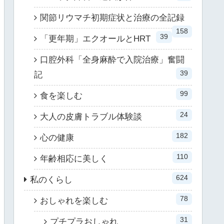
関節リウマチ初期症状と治療の全記録
158
39
「更年期」エクオールとHRT
口腔外科「全身麻酔で入院治療」奮闘
39
記
99
食を楽しむ
24
大人の皮膚トラブル体験談
182
心の健康
110
年齢相応に美しく
624
私のくらし
78
おしゃれを楽しむ
31
プチプラおしゃれ