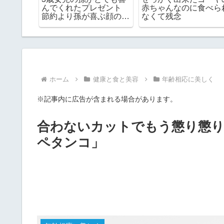
と「肌の
60代一人暮らしの私の
【2026年7月】熟年離
て思うこ
食費が高すぎる理由がわ
後の60代一人暮らしの
かった
家計簿
ホーム
健康と食と美容
年齢相応に美しく
※記事内に広告が含まれる場合があります。
合わないカットでもう懲り懲
ペタンコ」