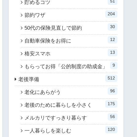
51
貯めるコツ
204
節約ワザ
30
50代の保険見直しで節約
12
自動車保険をお得に
13
格安スマホ
9
もらってお得「公的制度の助成金」
512
老後準備
96
老化にあらがう
175
老後のために暮らしを小さく
56
メルカリですっきり暮らす
120
一人暮らしを楽しむ