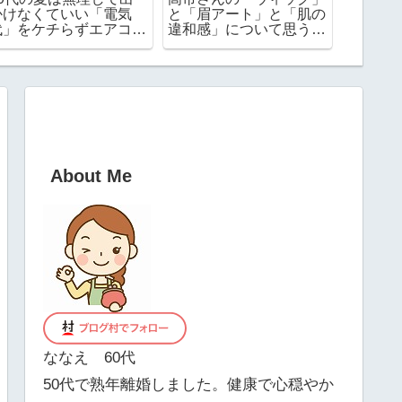
クスがボロボロになっ
ゃごちゃ！お薬手帳やお
日.月曜
た 次こそはどんなのに
金が入る本革ケースを使
する？
ってみたらめちゃ便利で
した！
About Me
ななえ 60代
50代で熟年離婚しました。健康で心穏やか