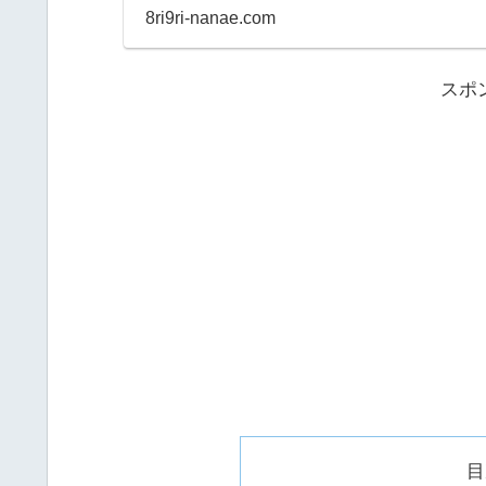
宮店か元町店に行ってい.
8ri9ri-nanae.com
スポ
目