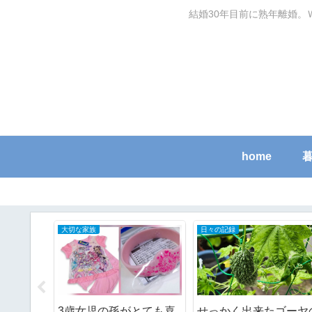
結婚30年目前に熟年離婚。
home
節約ワザ
50～60代の家計簿
ィッグ」
【一人暮らしあるある】
AIに忖度された？