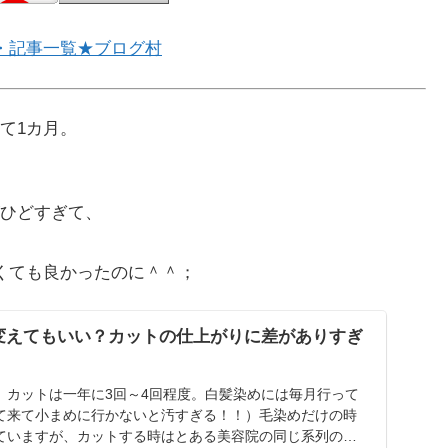
・記事一覧★ブログ村
て1カ月。
ひどすぎて、
くても良かったのに＾＾；
変えてもいい？カットの仕上がりに差がありすぎ
、カットは一年に3回～4回程度。白髪染めには毎月行って
て来て小まめに行かないと汚すぎる！！）毛染めだけの時
ていますが、カットする時はとある美容院の同じ系列の三