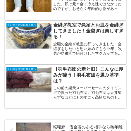
した。私は元々全く冷え性ではなかった
のですが、おそらく年齢的な物があって
(更年期)一年ほど前から突然冷え性になり
ました。昨日は膝にかけるブランケット
を探したんですが、3月に大幅断捨離をし
金継ぎ教室で急須とお皿を金継ぎ
良い物を大切に長く使う
た時に全部捨ててし...
してきました！金継ぎは楽しすぎ
る！
念願の金継ぎ教室に行ってきました！金
継ぎをしたいと思い始めてもう25年。次
男が幼稚園で絵付けしたマグカップを私
が割ってしまってからずっと金継ぎした
い！と思い続けていました。でも神戸に
あった東急ハンズでみかけた金継ぎキッ
【羽毛布団の新と旧】こんなに厚
良い物を大切に長く使う
トは1万円以上してて子...
みが違う！羽毛布団を選ぶ基準
は？
この前の楽天スーパーセールのタイミン
グで買った羽毛布団。羽毛布団は天井知
らずなほどにものすごく高額なものもあ
りますが、私が買ったのは73,000円でし
た。中ぐらいのちょっと下ぐらいのお値
段なのかな。羽毛布団ははっきりした品
番が無いそうで、電...
転職癖・借金癖のある相手なら熟年離