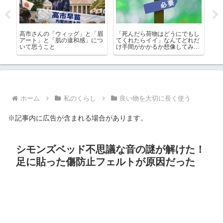
スが
高市さんの「ウィッグ」と「眉
「死んだら荷物はどうにでもし
生
はど
アート」と「肌の違和感」につ
てくれたらイイ」なんてどれだ
す
いて思うこと
け手間がかかるか想像してみ
イ
て！
ホーム
私のくらし
良い物を大切に長く使う
※記事内に広告が含まれる場合があります。
シモンズベッド不思議な音の謎が解けた！
足に貼った傷防止フェルトが原因だった