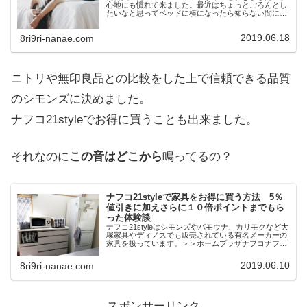
心地にも慣れて来ました。最近はちょっとごろんとし
たいなと思ってベッドに横になったら知らない間に寝
てしまってることも・・・笑買って良かった～とつく
づく思っています。スポンサードリンク(adsby...
2019.06.18
8ri9ri-nanae.com
ニトリや無印良品との比較をした上で信頼できる品質
のシモンズに決めました。
ナフコ21styleでお得に買うことも出来ました。
それなのに
この音はどこから
鳴ってるの？
ナフコ21styleで家具をお得に買う方法 5％
値引きに加えさらに１０倍ポイントまでもら
った体験談
ナフコ21styleはシモンズやパモウナ、カリモクなど大
塚家具やディノスでも販売されている有名メーカーの
家具を扱っています。＞＞ホームプラザナフコナフコ
と言えばホームセンターですが、ホームセンターで有
名メーカーの家具を扱っているところは少な...
2019.06.10
8ri9ri-nanae.com
スポンサーリンク