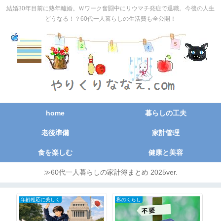
結婚30年目前に熟年離婚。Ｗワーク奮闘中にリウマチ発症で退職。今後の人生
どうなる！？60代一人暮らしの生活費も全公開！
home
暮らしの工夫
老後準備
家計管理
食を楽しむ
健康と美容
≫60代一人暮らしの家計簿まとめ 2025ver.
年齢相応に美しく
私のくらし
節