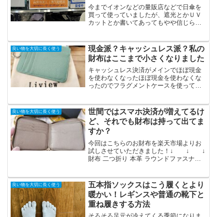
トを実際に使ってみたよ
今までイオンなどの量販店などで日傘を
買って使っていましたが、遮光とかＵＶ
カットとか書いてあってもやや信じられ
ず疑いながら使っていたわたし。(笑)でも
今年はやっと信頼できる日傘と出会うこ
とが出来ました！！100％遮光してくれる
現金派？キャッシュレス派？私の
良い物を大切に長く使う
日傘があることは...
財布はここまで小さくなりました
キャッシュレス決済がメインでほぼ現金
を使わなくなったほぼ現金を使わなくな
ったのでフラグメントケースを使ってみ
た楽天市場で「本革のフラグメントケー
ス」を試してみました。届いてみたら小
さくて薄くてめっちゃ可愛い！大のお気
世間ではスマホ決済が増えてるけ
良い物を大切に長く使う
に入りになりました。こち...
ど、それでも財布は持って出てま
すか？
今回はこちらのお財布を楽天市場よりお
試しさせていただきました！↓ ↓ ↓
財布 二つ折り 本革 ラウンドファスナー
本牛革でラウンドファスナーの二つ折り
財布です。高級感のある黒い箱と不織布
の保存袋入りだからプレゼントにも良さ
五本指ソックスはこう履くとより
良い物を大切に長く使う
そう！外ポケット...
暖かい！レギンスや普通の靴下と
重ね履きする方法
そろそろ足元が冷えてくる季節になりま