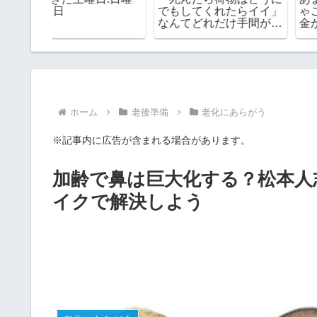
る？夏の
こ買いするタイプ？まと
クスがボロボロになっ
めました
め買いするタイプ？
た 次こそはどんなの
する？
ホーム
老後準備
老化にあらがう
※記事内に広告が含まれる場合があります。
加齢で鼻は巨大化する？松本人
イクで解決しよう