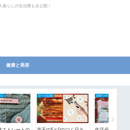
一人暮らしの生活費も全公開！
健康と美容
自分で家のメンテナンスDIY
関節リウマチ初期症状と治療の全記録
ご近所さんが古家を解体
ブログの更新頻度を落と
どの眼