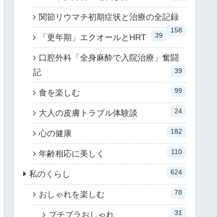
関節リウマチ初期症状と治療の全記録
158
39
「更年期」エクオールとHRT
口腔外科「全身麻酔で入院治療」奮闘
39
記
99
食を楽しむ
24
大人の皮膚トラブル体験談
182
心の健康
110
年齢相応に美しく
624
私のくらし
78
おしゃれを楽しむ
31
プチプラおしゃれ