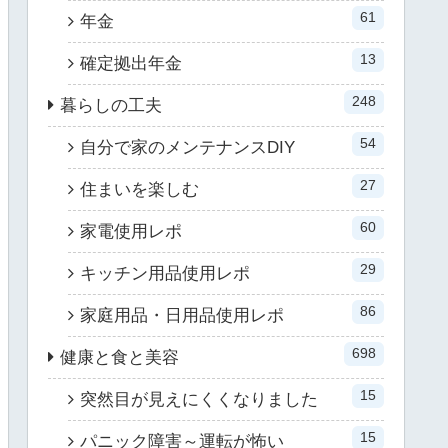
61
年金
13
確定拠出年金
248
暮らしの工夫
54
自分で家のメンテナンスDIY
27
住まいを楽しむ
60
家電使用レポ
29
キッチン用品使用レポ
86
家庭用品・日用品使用レポ
698
健康と食と美容
15
突然目が見えにくくなりました
15
パニック障害～運転が怖い