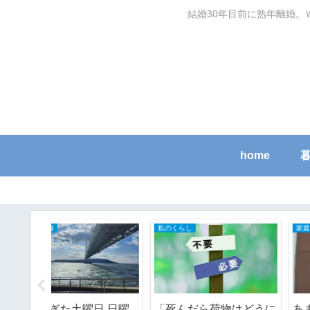
結婚30年目前に熟年離婚。
home
節約ワザ
自分で家のメンテナンスDIY
つく日み
生活必需品はちょこちょ
紫外線に弱い置き配ボ