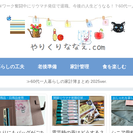
Ｗワーク奮闘中にリウマチ発症で退職。今後の人生どうなる！？60代
暮らしの工夫
老後準備
家計管理
食を楽しむ
≫60代一人暮らしの家計簿まとめ 2025ver.
50～60代の家計簿
老化にあらがう
ッ
AIに忖度された？
60代の夏は無理して出