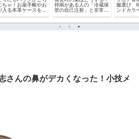
【2026年7月】熟年離婚
かけなくていい「電気
に
後の60代一人暮らしの
代」をケチらずエアコン
家計簿
で引きこもる
志さんの鼻がデカくなった！小技メ