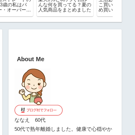
したら街にGが増えまく
してみて分かったこと
えない
り
メリットとデメリット
は効果
は？
About Me
ななえ 60代
50代で熟年離婚しました。健康で心穏やか