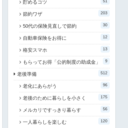
51
貯めるコツ
203
節約ワザ
30
50代の保険見直しで節約
12
自動車保険をお得に
13
格安スマホ
9
もらってお得「公的制度の助成金」
512
老後準備
96
老化にあらがう
175
老後のために暮らしを小さく
56
メルカリですっきり暮らす
120
一人暮らしを楽しむ