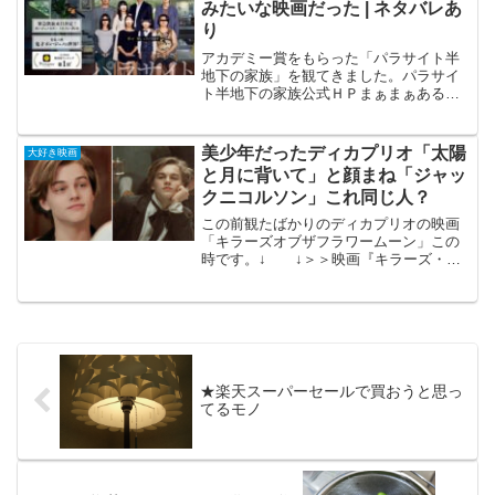
みたいな映画だった | ネタバレあ
り
アカデミー賞をもらった「パラサイト半
地下の家族」を観てきました。パラサイ
ト半地下の家族公式ＨＰまぁまぁある程
度、面白かったです。日本にはあんな暮
らししてる人ほとんどいないだろうなぁ
～。半地下とか地下に住んでる人って多
美少年だったディカプリオ「太陽
大好き映画
分滅多にいませんよね。で...
と月に背いて」と顔まね「ジャッ
クニコルソン」これ同じ人？
この前観たばかりのディカプリオの映画
「キラーズオブザフラワームーン」この
時です。↓ ↓＞＞映画『キラーズ・オ
ブ・ザ・フラワームーン』公式サイト2回
目の「キラーズ・オブ・ザ・フラワーム
ーン」観て来ました1回観たらもういいや
んと思う方が多いで...
★楽天スーパーセールで買おうと思っ
てるモノ