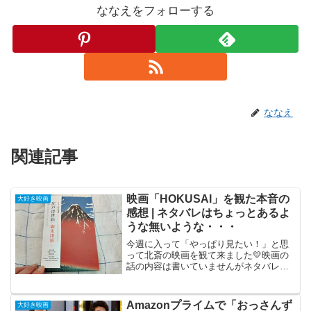
ななえをフォローする
ななえ
関連記事
映画「HOKUSAI」を観た本音の
大好き映画
感想 | ネタバレはちょっとあるよ
うな無いような・・・
今週に入って「やっぱり見たい！」と思
って北斎の映画を観て来ました💛映画の
話の内容は書いていませんがネタバレな
のかどうなのか？ビミョーな内容なので
これから観ようと思われている方はスル
ーしてくださいね。映画「HOKUSAI」を
Amazonプライムで「おっさんず
大好き映画
観て来ました！北斎...