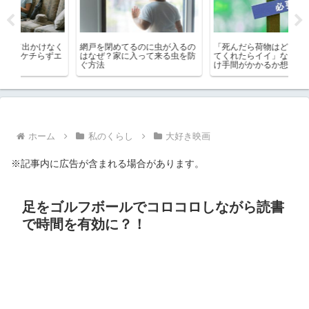
なく
網戸を閉めてるのに虫が入るの
「死んだら荷物はどうにでもし
ブ
ずエ
はなぜ？家に入って来る虫を防
てくれたらイイ」なんてどれだ
て
ぐ方法
け手間がかかるか想像してみ
メ
て！
ホーム
私のくらし
大好き映画
※記事内に広告が含まれる場合があります。
足をゴルフボールでコロコロしながら読書
で時間を有効に？！