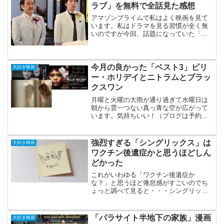
ラブ」を無料で全話見た感想
アマゾンプライムで私はよく映画を見て
います。私はドラマを見る習慣が全く無
いのですが今回、話題になっていた「お
っさんずラブ」を無料で全話見られると
知ってさっそく一気に見てみることにし
ました。「おっさんずラブ」の主な内容
にも興味が無く一切何も知...
今月の良かった「ベスト3」ビリ
大好き映画
ー・ホリデイとニトラムとブラッ
クスワン
月曜と火曜の大雨が通り過ぎて水曜日は
朝から雲一つない真っ青な空が広がって
います。気持ちいい！（ブログは予約投
稿してるので今は水曜日の朝です）とこ
ろで私はほぼ毎晩（毎夕？）17時ごろま
でに晩御飯を食べ終わるのですが（早
強烈すぎる「シングリックス」は
大好き映画
い！！）ご飯のあとはお風...
ワクチン後遺症かと思うほどしん
どかった
これがいわゆる「ワクチン後遺症か
な？」と思うほど倦怠感がすごいのでち
ょっと調べて見ると・・・シングリック
スは新型コロナワクチンより副反応が強
い場合もありますので、接種後最低1日は
安静をおすすめいたします。引用元 さ
「パラサイト半地下の家族」漫画
大好き映画
くら皮膚科えっ？たったの1...