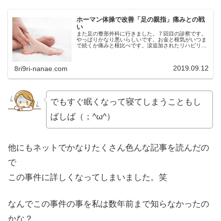
ホーマン体操で改善「足の親指」痛みとの戦
い
また足の整形外科に行きました。７回目の診察です。
やっぱりかなり悪いらしいです。お金と根気がいつま
で続くか痛みと根比べです。涙追加されたリハビリと
痛すぎる体外衝撃波(超音波)ホーマン体操を始めた今
回は今までにプラス新しいリハビリが加わりました...
2019.09.12
8ri9ri-nanae.com
でもすぐ眠くなって寝てしまうこともし
ばしば（；^ω^）
他にもネットでかなりたくさん色んな記事を読んだの
で
この事件に詳しくなってしまいました。笑
なんでこの事件の事を私は数年前まで知らなかったの
かな？