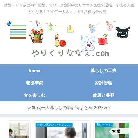
結婚30年目前に熟年離婚。Ｗワーク奮闘中にリウマチ発症で退職。今後の人生
どうなる！？60代一人暮らしの生活費も全公開！
home
暮らしの工夫
老後準備
家計管理
食を楽しむ
健康と美容
≫60代一人暮らしの家計簿まとめ 2025ver.
自分で家のメンテナンスDIY
私のくらし