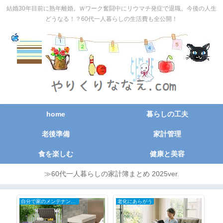
結婚30年目前に熟年離婚。Ｗワーク奮闘中にリウマチ発症で退職。今後の人生
どうなる！？60代一人暮らしの生活費も全公開！
home
暮らしの工夫
老後準備
家計管理
食を楽しむ
健康と美容
≫60代一人暮らしの家計簿まとめ 2025ver.
老化にあらがう
私のくらし