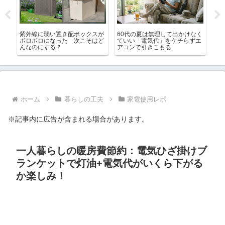
クスが
60代の夏は無理して出かけなく
「死んだら荷物はどうにでもし
そはど
ていい「電気代」をケチらずエ
てくれたらイイ」なんてどれだ
アコンで引きこもる
け手間がかかるか想像してみ
て！
ホーム
暮らしの工夫
家電使用レポ
※記事内に広告が含まれる場合があります。
一人暮らしの暖房費節約：電気ひざ掛けブ
ランケットで灯油+電気代がいくら下がる
か楽しみ！