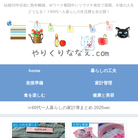
結婚30年目前に熟年離婚。Ｗワーク奮闘中にリウマチ発症で退職。今後の人生
どうなる！？60代一人暮らしの生活費も全公開！
home
暮らしの工夫
老後準備
家計管理
食を楽しむ
健康と美容
≫60代一人暮らしの家計簿まとめ 2025ver.
おしゃれを楽しむ
大切な家族
日