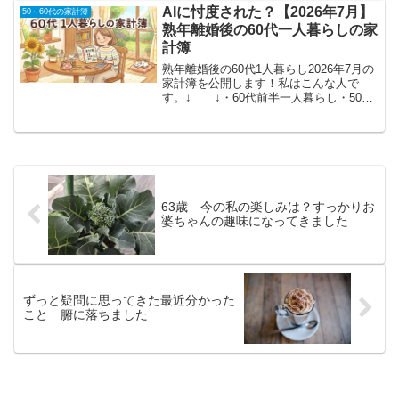
綱渡りの一ヶ月でした・・・2022年5月の
AIに忖度された？【2026年7月】
50～60代の家計簿
家計公開支出の...
熟年離婚後の60代一人暮らしの家
計簿
熟年離婚後の60代1人暮らし2026年7月の
家計簿を公開します！私はこんな人で
す。↓ ↓・60代前半一人暮らし・50代
後半で熟年離婚・年金は1ヶ月約3万7000
円・戸建持ち家で家賃なし・関節リウマ
チで退職・貯金を使いながら生活2026年
7...
63歳 今の私の楽しみは？すっかりお
婆ちゃんの趣味になってきました
ずっと疑問に思ってきた最近分かった
こと 腑に落ちました