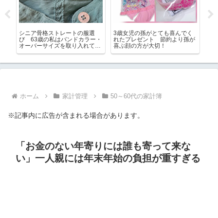
てみ
シニア骨格ストレートの服選
3歳女児の孫がとても喜んでく
忙
とデ
び 63歳の私はバンドカラー・
れたプレゼント 節約より孫が
日
オーバーサイズを取り入れてい
喜ぶ顔の方が大切！
ます
ホーム
家計管理
50～60代の家計簿
※記事内に広告が含まれる場合があります。
「お金のない年寄りには誰も寄って来な
い」一人親には年末年始の負担が重すぎる