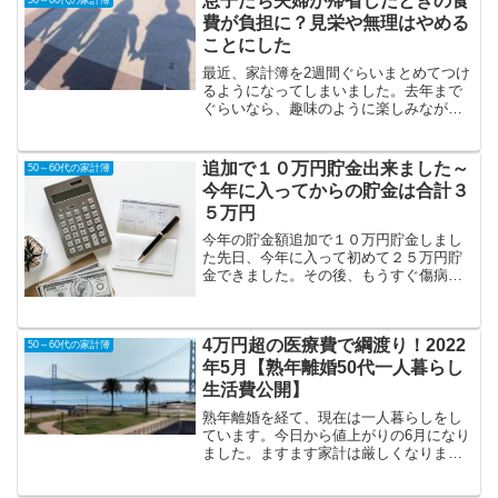
息子たち夫婦が帰省したときの食
50～60代の家計簿
申告できるスグレモノ。早め...
費が負担に？見栄や無理はやめる
ことにした
最近、家計簿を2週間ぐらいまとめてつけ
るようになってしまいました。去年まで
ぐらいなら、趣味のように楽しみながら
毎日つけてたのに（；^ω^）なんでまとめ
てつけるようになったのかな？ただ息子
たちが帰ってきたときの食費が、これか
追加で１０万円貯金出来ました～
50～60代の家計簿
らずっしりとのしか...
今年に入ってからの貯金は合計３
５万円
今年の貯金額追加で１０万円貯金しまし
た先日、今年に入って初めて２５万円貯
金できました。その後、もうすぐ傷病手
当金が振り込まれるので生活費に。と考
えて手元に置いていた１０万円を追加で
定期預金に入れました。合計すると今年
4万円超の医療費で綱渡り！2022
に入ってからは３５万円貯...
50～60代の家計簿
年5月【熟年離婚50代一人暮らし
生活費公開】
熟年離婚を経て、現在は一人暮らしをし
ています。今日から値上がりの6月になり
ました。ますます家計は厳しくなります
ね。5月も終わりいつもと同じで家計簿を
〆ました。医療費が相変わらず高すぎて