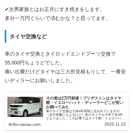
✔次男家族とはお正月にすき焼きをします。
多分一万円ぐらいで済むかな？と思ってます。
タイヤ交換など
車のタイヤ交換とタイロッドエンドブーツ交換で
55,000円ちょうどでした。
痛い出費だけどタイヤは三カ所見積もりして、一番安
いディラーにお願いしました。
その差は2万円前後！ブリヂストンはタイヤ
館・イエローハット・ディーラーどこが安い
か調べてみた
車のタイヤ交換は大体4年周期と言われていますが
（走行距離にもよるけど）私のタイヤも今年で丸4年
となりました。この記事ではタイヤ館・イエローハッ
ト・ダイハツディーラーのブリヂストンタイヤの金額
2025.11.23
8ri9ri-nanae.com
を比較しています。私の車の走行距離はめちゃくちゃ
少...