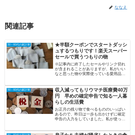
ななえ
関連記事
★半額クーポンでスタートダッシ
50～60代の家計簿
ュするつもりです！楽天スーパー
セールで買うつもりの物
※記事内に終了したセールやリンク切れ
が含まれることがありますが、私がいい
なと思った物や実際使っている愛用品の
記録として残しています。最新情報は楽
天公式から最新の記事をご覧ください
ね。待ちに待った一年に3回だけの楽天ス
収入減ってもリウマチ医療費40万
50～60代の家計簿
ーパーセールが今夜からや...
円 早めの確定申告で知る一人暮
らしの生活費
お正月の残り物で食べるもののいっぱい
あるので、昨日は一歩も出かけずに確定
申告の入力をしていました。私が使って
るのはやよいの青色申告オンラインで
す。税の事が分からなくてもソフトの入
力方法だけ勉強すれば誰でも簡単に確定