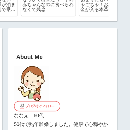
赤ちゃんなのに食べられ
ゃごちゃ！お薬手帳やお
と「眉
なくて残念
金が入る本革ケースを使
違和感
ってみたらめちゃ便利で
と
した！
About Me
ななえ 60代
50代で熟年離婚しました。健康で心穏やか