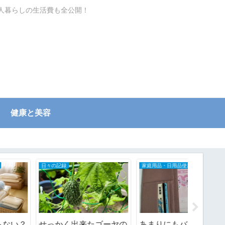
一人暮らしの生活費も全公開！
健康と美容
日々の記録
家庭用品・日用品使用レポ
年齢相応に
せっかく出来たゴーヤの
あまりにもバッグがごち
高市さ