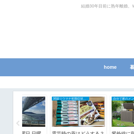
結婚30年目前に熟年離婚。
home
関節リウマチ初期症状と治療の全記録
自分で家のメンテナンスDIY
日.日曜
震災時の薬はどうする？
紫外線に弱い置き配ボ