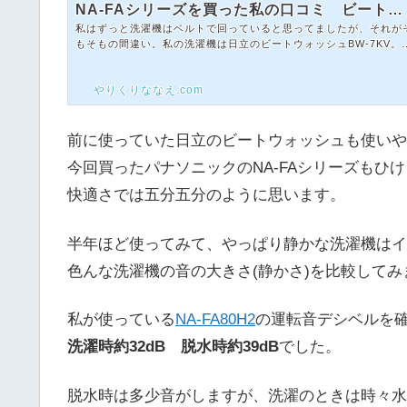
NA-FAシリーズを買った私の口コミ ビートウ
私はずっと洗濯機はベルトで回っていると思ってましたが、それが
ォッシュとの比較
もそもの間違い。私の洗濯機は日立のビートウォッシュBW-7KV。
ても使いやすく気に入って使っていました。幅が入らず向きを90度
を向けて使っていました。(>_<)↓ ↓スポンサーリンク(adsby
やりくりななえ.com
oogle = window.adsbygoogle || ).push({});洗濯機にはベルト式
ーター式があるベルト式の洗濯機もありますが、ビートウォッシュ
インバーター式なのでモーターで回っていたようです。回っていた
と過去形なのは・・・洗濯機のベルトが切れそう？と思ったのは先..
前に使っていた日立のビートウォッシュも使いや
今回買ったパナソニックのNA-FAシリーズもひ
快適さでは五分五分のように思います。
半年ほど使ってみて、やっぱり静かな洗濯機はイ
色んな洗濯機の音の大きさ(静かさ)を比較してみ
私が使っている
NA-FA80H2
の運転音デシベルを
洗濯時約32dB 脱水時約39dB
でした。
脱水時は多少音がしますが、洗濯のときは時々水