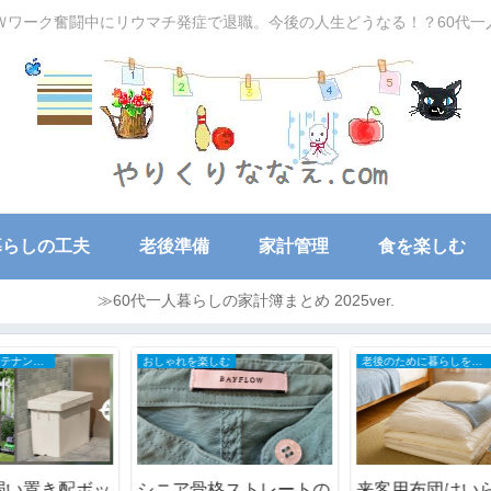
Ｗワーク奮闘中にリウマチ発症で退職。今後の人生どうなる！？60代
暮らしの工夫
老後準備
家計管理
食を楽しむ
≫60代一人暮らしの家計簿まとめ 2025ver.
おしゃれを楽しむ
老後のために暮らしを小さく
ッ
シニア骨格ストレートの
来客用布団はいらない？