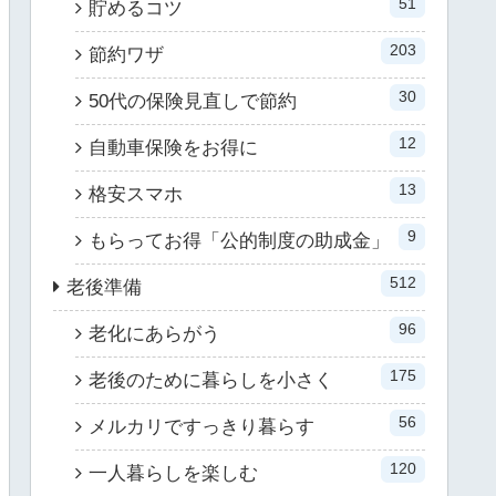
51
貯めるコツ
203
節約ワザ
30
50代の保険見直しで節約
12
自動車保険をお得に
13
格安スマホ
9
もらってお得「公的制度の助成金」
512
老後準備
96
老化にあらがう
175
老後のために暮らしを小さく
56
メルカリですっきり暮らす
120
一人暮らしを楽しむ