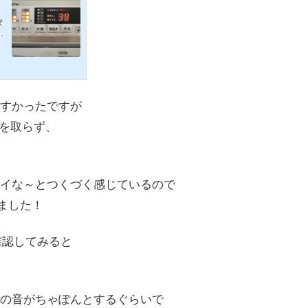
そ
と
横
g
とモ
は
。
.
すかったですが
けを取らず、
イな～とつくづく感じているので
ました！
確認してみると
の音がちゃぽんとするぐらいで