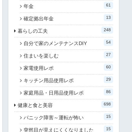
61
年金
13
確定拠出年金
248
暮らしの工夫
54
自分で家のメンテナンスDIY
27
住まいを楽しむ
60
家電使用レポ
29
キッチン用品使用レポ
86
家庭用品・日用品使用レポ
698
健康と食と美容
15
パニック障害～運転が怖い
15
突然目が見えにくくなりました