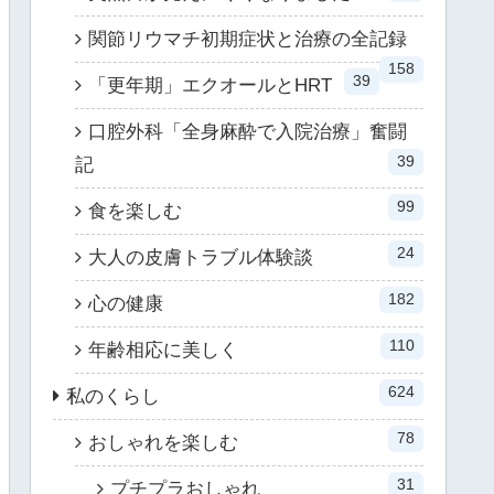
関節リウマチ初期症状と治療の全記録
158
39
「更年期」エクオールとHRT
口腔外科「全身麻酔で入院治療」奮闘
39
記
99
食を楽しむ
24
大人の皮膚トラブル体験談
182
心の健康
110
年齢相応に美しく
624
私のくらし
78
おしゃれを楽しむ
31
プチプラおしゃれ