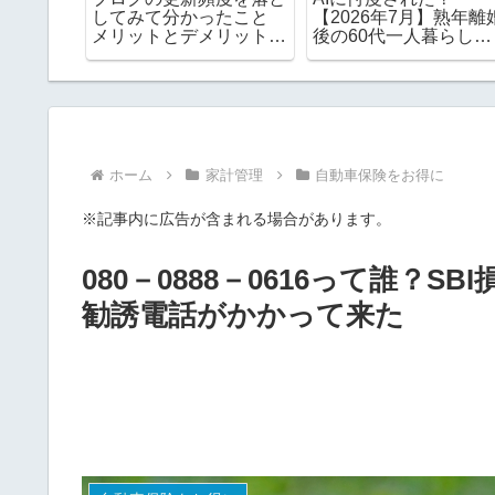
家に入っ
してみて分かったこと
【2026年7月】熟年離
方法
メリットとデメリット
後の60代一人暮らしの
は？
家計簿
ホーム
家計管理
自動車保険をお得に
※記事内に広告が含まれる場合があります。
080－0888－0616って誰？
勧誘電話がかかって来た