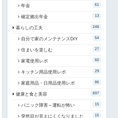
61
年金
13
確定拠出年金
248
暮らしの工夫
54
自分で家のメンテナンスDIY
27
住まいを楽しむ
60
家電使用レポ
29
キッチン用品使用レポ
86
家庭用品・日用品使用レポ
697
健康と食と美容
15
パニック障害～運転が怖い
15
突然目が見えにくくなりました