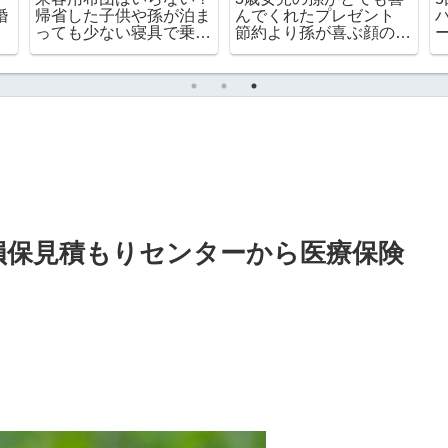
婚
帰省した子供や孫が泊ま
んでくれたプレゼント
っても少ない寝具で乗り
節約より孫が喜ぶ顔の方
切るコツ
が大切！
SBI損保見積もりセンターから医療保険