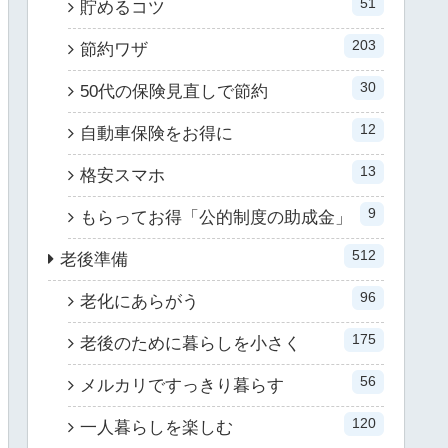
51
貯めるコツ
203
節約ワザ
30
50代の保険見直しで節約
12
自動車保険をお得に
13
格安スマホ
9
もらってお得「公的制度の助成金」
512
老後準備
96
老化にあらがう
175
老後のために暮らしを小さく
56
メルカリですっきり暮らす
120
一人暮らしを楽しむ