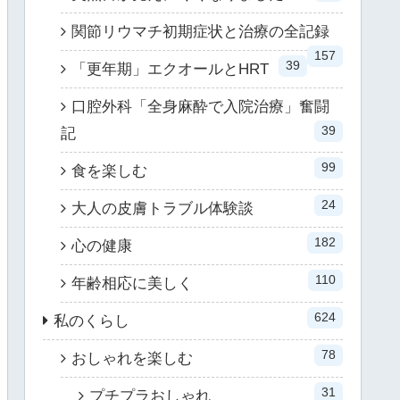
関節リウマチ初期症状と治療の全記録
157
39
「更年期」エクオールとHRT
口腔外科「全身麻酔で入院治療」奮闘
39
記
99
食を楽しむ
24
大人の皮膚トラブル体験談
182
心の健康
110
年齢相応に美しく
624
私のくらし
78
おしゃれを楽しむ
31
プチプラおしゃれ