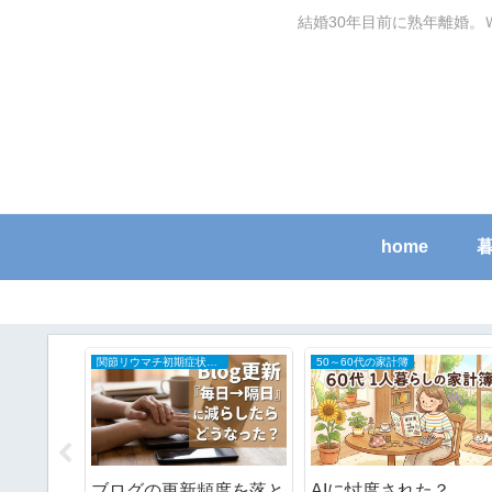
結婚30年目前に熟年離婚。
home
関節リウマチ初期症状と治療の全記録
50～60代の家計簿
のに虫が
ブログの更新頻度を落と
AIに忖度された？