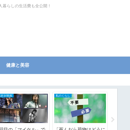
一人暮らしの生活費も全公開！
健康と美容
大好き映画
私のくらし
節約ワザ
5回目の「マイケル」で
「死んだら荷物はどうに
加齢に