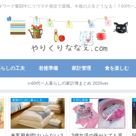
Ｗワーク奮闘中にリウマチ発症で退職。今後の人生どうなる！？60代
暮らしの工夫
老後準備
家計管理
食を楽しむ
≫60代一人暮らしの家計簿まとめ 2025ver.
老後のために暮らしを小さく
大切な家族
来客用布団はいらない？
3歳女児の孫がとても喜