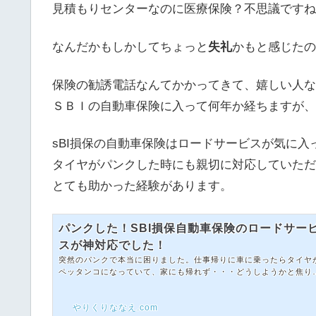
見積もりセンターなのに医療保険？不思議ですね
なんだかもしかしてちょっと
失礼
かもと感じたの
保険の勧誘電話なんてかかってきて、嬉しい人な
ＳＢＩの自動車保険に入って何年か経ちますが、
sBI損保の自動車保険はロードサービスが気に
タイヤがパンクした時にも親切に対応していただ
とても助かった経験があります。
パンクした！SBI損保自動車保険のロードサー
スが神対応でした！
突然のパンクで本当に困りました。仕事帰りに車に乗ったらタイヤ
ペッタンコになっていて、家にも帰れず・・・どうしようかと焦り
した。ディーラーは定休日で、民間の整備工場に電話したところ「
動車保険のロードサービスを使えば無料ですよ」と言われ、初めて
やりくりななえ.com
BI損保のロードサービスを利用しました。実際に使ってみて「ここ