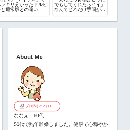
ハッキリ分かったドルビ
でもしてくれたらイイ」
で激安
ーと通常版との違い
なんてどれだけ手間がか
2026
かるか想像してみて！
を計算
About Me
ななえ 60代
50代で熟年離婚しました。健康で心穏やか