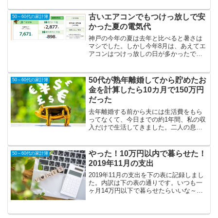
始めてしまい特にどうこうって感動はあ
りません（笑）ただカサブタが取れてピ
古いエアコンでもつけっ放しで安
50～60代の家計簿
ンクの肌が見えて...
かった夏の電気代
神戸の今年の夏は去年と比べると暑さは
マシでした。しかし今年8月は、あえてエ
アコンはつけっ放しの日が多かったで
す。昔は小まめにつけたり消したりして
いたんですが、それよりもつけっぱなし
の方が電気代が安いと言われるようにな
50代が熟年離婚してから貯めたお
50～60代の家計簿
ったので、今年は仕事以外...
金を計算したら10カ月で150万円
だった
去年離婚する前から夫には生活費をもら
ってなくて、今日までの約1年間、私の収
入だけで生活してきました。二人の息子
から食費はもらっていますが、結婚資金
にと思って1円も手をつけていません。去
年は色んな支払いがとても多くて、離婚
やった！10万円以内で暮らせた！
50～60代の家計簿
時の住宅目義変更費用...
2019年11月の支出
2019年11月の支出を下の表に記録しまし
た。内訳は下の表の通りです。いつも一
ヶ月14万円以下で暮らせたらいいな～と
思っているんですが、先に結果から書き
ますが、今月は10万円以下で生活するこ
とが出来ました(⚆.̮⚆)!!生活費10万円以内