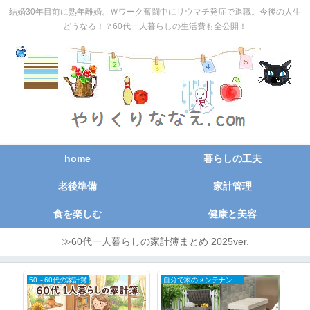
結婚30年目前に熟年離婚。Ｗワーク奮闘中にリウマチ発症で退職。今後の人生
どうなる！？60代一人暮らしの生活費も全公開！
home
暮らしの工夫
老後準備
家計管理
食を楽しむ
健康と美容
≫60代一人暮らしの家計簿まとめ 2025ver.
50～60代の家計簿
自分で家のメンテナンスDIY