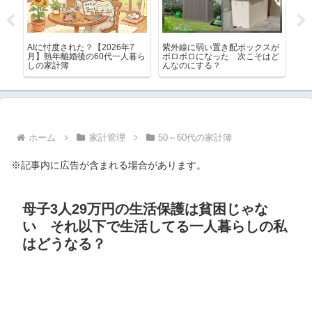
たら
AIに忖度された？【2026年7
紫外線に弱い置き配ボックスが
あ
月】熟年離婚後の60代一人暮ら
ボロボロになった 次こそはど
ゃ
しの家計簿
んなのにする？
ケ
利
ホーム
家計管理
50～60代の家計簿
※記事内に広告が含まれる場合があります。
母子3人29万円の生活保護は貧困じゃな
い それ以下で生活してる一人暮らしの私
はどうなる？