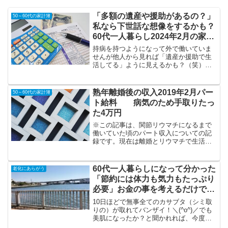
「多額の遺産や援助があるの？」
50～60代の家計簿
私なら下世話な想像をするかも？
60代一人暮らし2024年2月の家計
簿
持病を持つようになって外で働いていま
せんが他人から見れば「遺産か援助で生
活してる」ように見えるかも？（笑）わ
たしもこんな人を見たらそう思ってしま
いそう。でも私は完全に全て自力で生活
しています。持ち家があれば何とでもな
熟年離婚後の収入2019年2月パー
50～60代の家計簿
ることが分かりました。離婚のときに家
ト給料 病気のため手取りたっ
を譲ってくれた元夫に感謝です。
た4万円
※この記事は、関節リウマチになるまで
働いていた頃のパート収入についての記
録です。現在は離婚とリウマチで生活ス
タイルが変わり、60代の一人暮らしを楽
しんでいます。最新の私の暮らしにはコ
チラからご覧ください。✔60代一人暮ら
60代一人暮らしになって分かった
老化にあらがう
しの楽しみ方まとめ【...
「節約には体力も気力もたっぷり
必要」お金の事を考えるだけでし
んどい
10日ほどで無事全てのカサブタ（シミ取
りの）が取れてバンザイ！＼(^o^)／でも
美肌になったか？と聞かれれば、今度は
もっと小さくて薄いシミが全部気になり