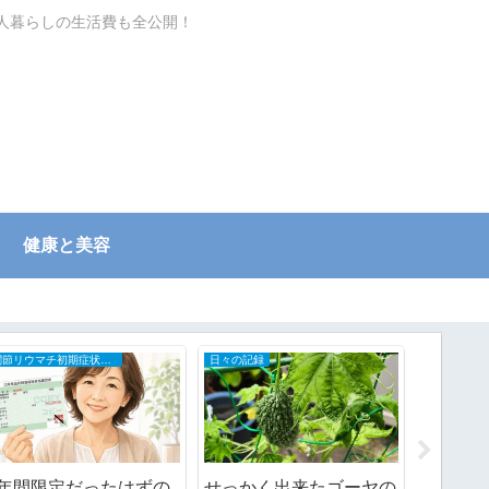
一人暮らしの生活費も全公開！
健康と美容
節約ワザ
家庭用品・日用品使用レポ
生活必需品はちょこちょ
あまりにもバッグがごち
ご近所