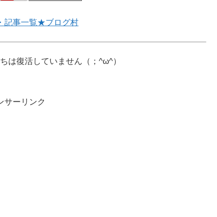
・記事一覧★ブログ村
ちは復活していません（；^ω^）
ンサーリンク