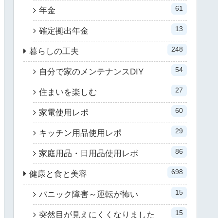
61
年金
13
確定拠出年金
248
暮らしの工夫
54
自分で家のメンテナンスDIY
27
住まいを楽しむ
60
家電使用レポ
29
キッチン用品使用レポ
86
家庭用品・日用品使用レポ
698
健康と食と美容
15
パニック障害～運転が怖い
15
突然目が見えにくくなりました