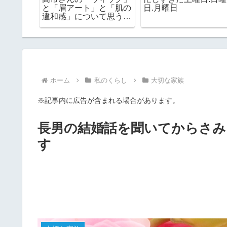
食べられ
【2026年7月】熟年離婚
クスがボロボロになっ
後の60代一人暮らしの
た 次こそはどんなの
家計簿
する？
ホーム
私のくらし
大切な家族
※記事内に広告が含まれる場合があります。
長男の結婚話を聞いてからさ
す