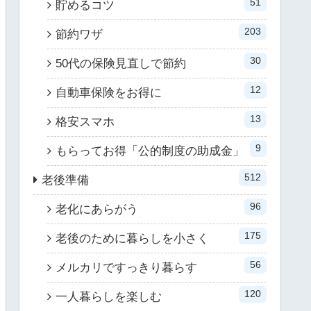
51
貯めるコツ
203
節約ワザ
30
50代の保険見直しで節約
12
自動車保険をお得に
13
格安スマホ
9
もらってお得「公的制度の助成金」
512
老後準備
96
老化にあらがう
175
老後のために暮らしを小さく
56
メルカリですっきり暮らす
120
一人暮らしを楽しむ