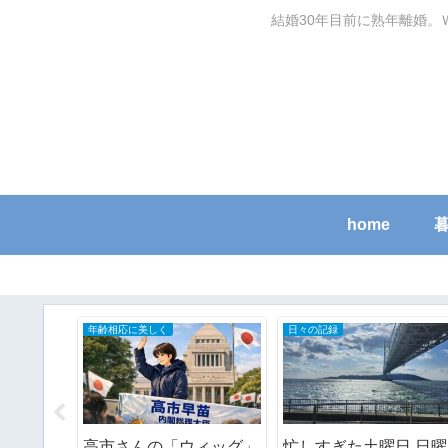
結婚30年目前に熟年離婚。
home
50～60代の家計簿
自分で家のメンテナンスDIY
ゴーヤの
AIに忖度された？
紫外線に弱い置き配ボ