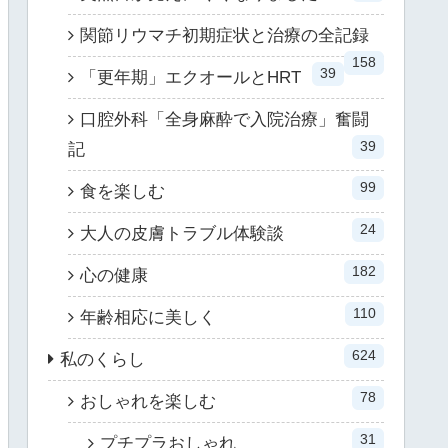
関節リウマチ初期症状と治療の全記録
158
39
「更年期」エクオールとHRT
口腔外科「全身麻酔で入院治療」奮闘
39
記
99
食を楽しむ
24
大人の皮膚トラブル体験談
182
心の健康
110
年齢相応に美しく
624
私のくらし
78
おしゃれを楽しむ
31
プチプラおしゃれ