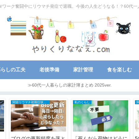
Ｗワーク奮闘中にリウマチ発症で退職。今後の人生どうなる！？60代
暮らしの工夫
老後準備
家計管理
食を楽しむ
≫60代一人暮らしの家計簿まとめ 2025ver.
関節リウマチ初期症状と治療の全記録
大好き映画
ッ
震災時の薬はどうする？
5回目の「マイケル」で