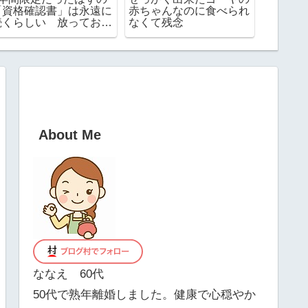
こ買いするタイプ？まと
ゃごちゃ！お薬手帳やお
したら
め買いするタイプ？
金が入る本革ケースを使
り
ってみたらめちゃ便利で
した！
About Me
ななえ 60代
50代で熟年離婚しました。健康で心穏やか