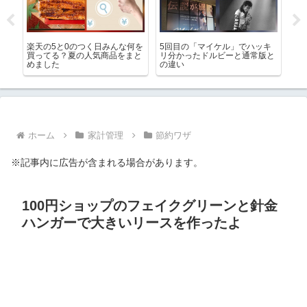
たら
楽天の5と0のつく日みんな何を
5回目の「マイケル」でハッキ
シ
買ってる？夏の人気商品をまと
リ分かったドルビーと通常版と
び
めました
の違い
オ
ま
ホーム
家計管理
節約ワザ
※記事内に広告が含まれる場合があります。
100円ショップのフェイクグリーンと針金
ハンガーで大きいリースを作ったよ