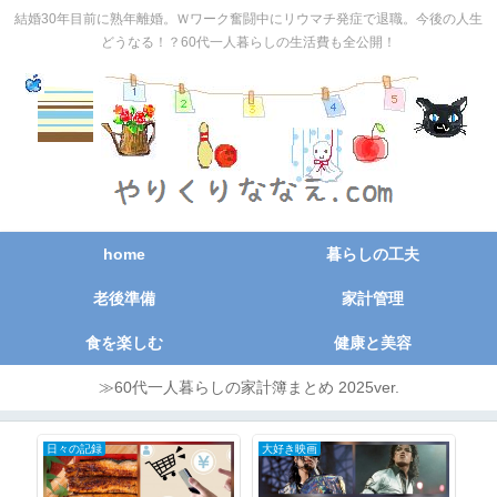
結婚30年目前に熟年離婚。Ｗワーク奮闘中にリウマチ発症で退職。今後の人生
どうなる！？60代一人暮らしの生活費も全公開！
home
暮らしの工夫
老後準備
家計管理
食を楽しむ
健康と美容
≫60代一人暮らしの家計簿まとめ 2025ver.
日々の記録
大好き映画
お