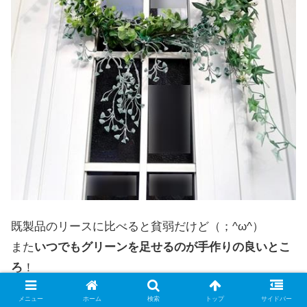
既製品のリースに比べると貧弱だけど（；^ω^）
また
いつでもグリーンを足せるのが手作りの良いとこ
ろ
！
メニュー
ホーム
検索
トップ
サイドバー
そしてもっと良いのは