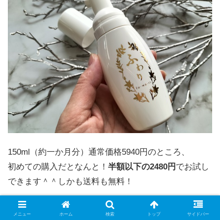
150ml（約一か月分）通常価格5940円のところ、
初めての購入だとなんと！
半額以下の2480円
でお試し
できます＾＾しかも送料も無料！
育毛剤って1万円近くするものも結構多いですよね＾
メニュー
ホーム
検索
トップ
サイドバー