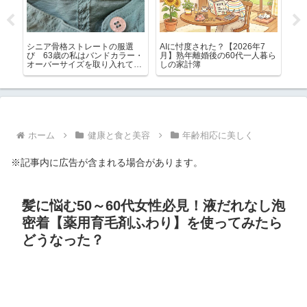
キ
シニア骨格ストレートの服選
AIに忖度された？【2026年7
生
版と
び 63歳の私はバンドカラー・
月】熟年離婚後の60代一人暮ら
す
オーバーサイズを取り入れてい
しの家計簿
イ
ます
ホーム
健康と食と美容
年齢相応に美しく
※記事内に広告が含まれる場合があります。
髪に悩む50～60代女性必見！液だれなし泡
密着【薬用育毛剤ふわり】を使ってみたら
どうなった？