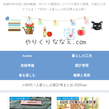
結婚30年目前に熟年離婚。Ｗワーク奮闘中にリウマチ発症で退職。今後の人生
どうなる！？60代一人暮らしの生活費も全公開！
home
暮らしの工夫
老後準備
家計管理
食を楽しむ
健康と美容
≫60代一人暮らしの家計簿まとめ 2025ver.
おしゃれを楽しむ
50～60代の家計簿
節