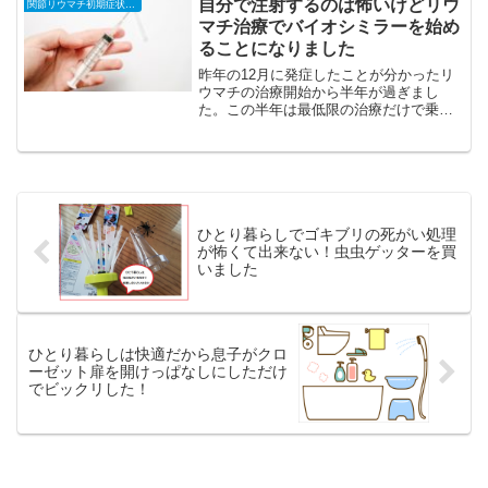
自分で注射するのは怖いけどリウ
関節リウマチ初期症状と治療の全記録
たのでこれだと何時に...
マチ治療でバイオシミラーを始め
ることになりました
昨年の12月に発症したことが分かったリ
ウマチの治療開始から半年が過ぎまし
た。この半年は最低限の治療だけで乗り
越えて来ましたが、それでもそれなりに
半分以上は痛みが取れてきて、ずいぶん
良くはなってきています。でもまだ外で
働けるほどの元気は取り戻...
ひとり暮らしでゴキブリの死がい処理
が怖くて出来ない！虫虫ゲッターを買
いました
ひとり暮らしは快適だから息子がクロ
ーゼット扉を開けっぱなしにしただけ
でビックリした！