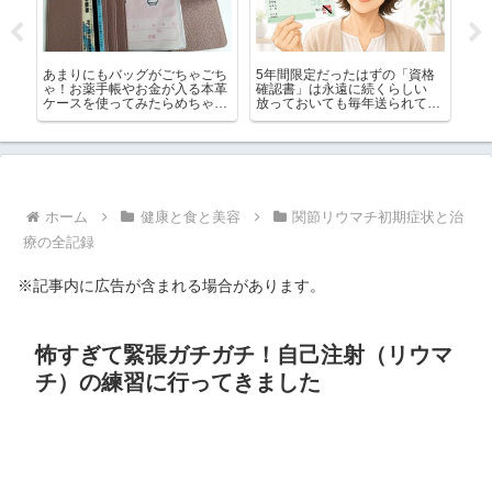
く
あまりにもバッグがごちゃごち
5年間限定だったはずの「資格
震
孫が
ゃ！お薬手帳やお金が入る本革
確認書」は永遠に続くらしい
あ
ケースを使ってみたらめちゃ便
放っておいても毎年送られてく
射
利でした！
る
ホーム
健康と食と美容
関節リウマチ初期症状と治
療の全記録
※記事内に広告が含まれる場合があります。
怖すぎて緊張ガチガチ！自己注射（リウマ
チ）の練習に行ってきました