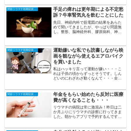
昨日も今日もずーっとひたすら寝てま
す。起きてられません。これほど強烈と
手足の痺れは更年期による不定愁
関節リウマチ初期症状と治療の全記録
は思ってなかった。ものすごい...
訴？牛車腎気丸を飲むことにした
先日、神経内科で筋電図の結果をあらた
めて聞いてきましたが、やっぱり問題無
し。整形、脳神経外科、膠原病科、神経
内科、どの検査でも悪いところがみつか
らず、秋から続いている手足の痺れに病
名はまだありません。結局9月以降、色ん
運動嫌いな私でも読書しながら映
な病院に行きたくさんの...
関節リウマチ初期症状と治療の全記録
画を観ながら使えるエアロバイク
を買いました
私はハッキリ言って運動が嫌い・・・こ
れは子供の頃からずっとそうです。しん
どいのにわざわざ動くなんて・・・全然
やりたくありません。笑でも健康のため
に運動が大切なのは分かっています。だ
から運動をやるとしても、義務感しかな
年金をもらい始めたら反対に医療
関節リウマチ初期症状と治療の全記録
いので長くは続きません。...
費が高くなることも・・・
リウマチの病院は常に激混み！昨日は二
か月ぶりにリウマチの診察に行ってきま
した。朝からアプリで予約するんです
が、スタート時間からたった10分過ぎた
だけでなんと41番！本当は土曜日に行く
つもりで見てみると次の予約は56番だっ