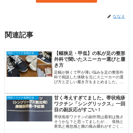
ななえ
関連記事
【幅狭足・甲低】の私が足の整形
関節リウマチ初期症状と治療の全記録
外科で聞いたスニーカー選びと履
き方
足幅が狭くて甲が薄い悩みを足の整形外
科で相談した体験を元にスニーカーの選
び方と正しい履き方をまとめました。ニ
ューバランスのワイズBおすすめ型番、ア
ーチサポーター、筋トレ方法を実体験か
ら解説。スニーカー選びで困っている
甘く考えすぎてました。帯状疱疹
関節リウマチ初期症状と治療の全記録
方、疲れにくい足のために。
ワクチン「シングリックス」一回
目の副反応がすごい！
帯状疱疹ワクチンの副作用は最初は無さ
そうかな？と思ってましたが… 発熱と
寒気と倦怠感と腕の痛み腫れがすごく
て。ブログは今日はこれにて失礼。。。