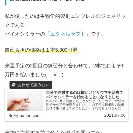
私が使ったのは生物学的製剤エンブレルのジェネリッ
クである、
バイオシミラーの
「エタネルセプト」
です。
自己負担の価格は１本5,000円弱
。
来週予定の2回目の練習分と合わせて、2本でおよそ1
万円を払いました( ；∀；)
自分で注射するのは怖いけどリウマチ治療で
バイオシミラーを始めることになりました
昨年の12月に発症したことが分かったリウマチの治療
開始から半年が過ぎました。この半年は最低限の治療
だけで乗り越えて来ましたが、それでもそれなりに半
分以上は痛みが取れてきて、ずいぶん良くはなってき
2021.07.06
8ri9ri-nanae.com
ています。でもまだ外で働けるほどの元気は取り戻...
実際に注射する前に色んな説明を聞いてから、