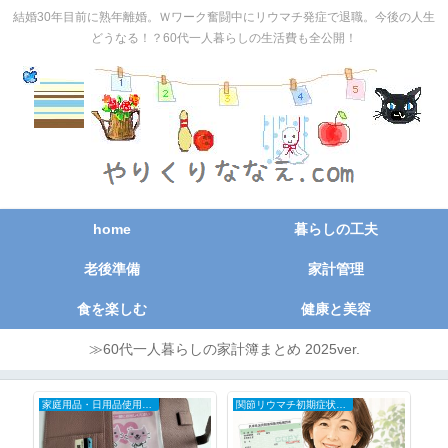
結婚30年目前に熟年離婚。Ｗワーク奮闘中にリウマチ発症で退職。今後の人生
どうなる！？60代一人暮らしの生活費も全公開！
home
暮らしの工夫
老後準備
家計管理
食を楽しむ
健康と美容
≫60代一人暮らしの家計簿まとめ 2025ver.
家庭用品・日用品使用レポ
関節リウマチ初期症状と治療の全記録