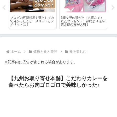
く
ご近所さんが古家を解体したら
震災時の薬はどうする？持病が
せ
孫が
街にGが増えまくり
ある人の「冷蔵保管の自己注
ん
射」と非常食の期限チェック
ホーム
健康と食と美容
食を楽しむ
※記事内に広告が含まれる場合があります。
【九州お取り寄せ本舗】こだわりカレーを
食べたらお肉ゴロゴロで美味しかった♪