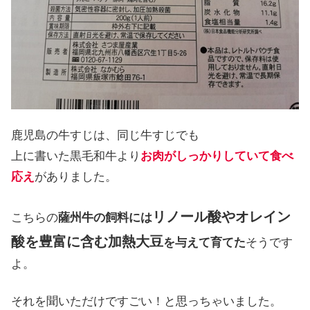
鹿児島の牛すじは、同じ牛すじでも
上に書いた黒毛和牛より
お肉がしっかりしていて食べ
応え
がありました。
リノール酸やオレイン
こちらの
薩州牛の飼料には
酸を豊富に含む加熱大豆
を与えて育てた
そうです
よ。
それを聞いただけですごい！と思っちゃいました。