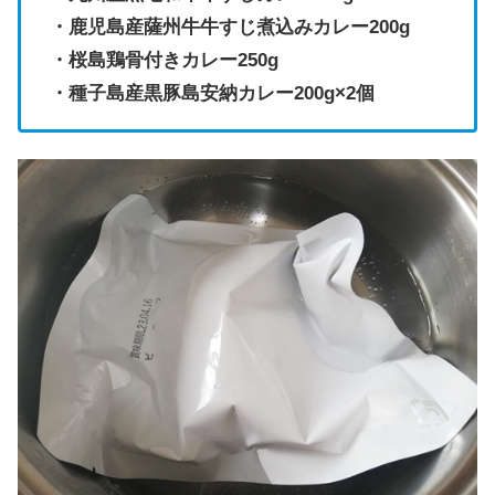
・鹿児島産薩州牛牛すじ煮込みカレー200g
・桜島鶏骨付きカレー250g
・種子島産黒豚島安納カレー200g×2個