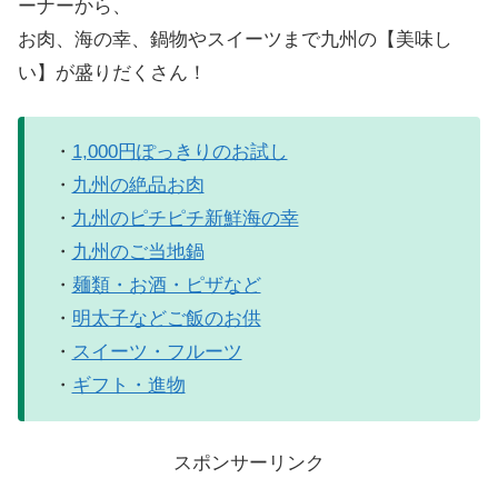
ーナーから、
お肉、海の幸、鍋物やスイーツまで九州の【美味し
い】が盛りだくさん！
・
1,000円ぽっきりのお試し
・
九州の絶品お肉
・
九州のピチピチ新鮮海の幸
・
九州のご当地鍋
・
麺類・お酒・ピザなど
・
明太子などご飯のお供
・
スイーツ・フルーツ
・
ギフト・進物
スポンサーリンク