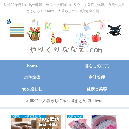
結婚30年目前に熟年離婚。Ｗワーク奮闘中にリウマチ発症で退職。今後の人生
どうなる！？60代一人暮らしの生活費も全公開！
home
暮らしの工夫
老後準備
家計管理
食を楽しむ
健康と美容
≫60代一人暮らしの家計簿まとめ 2025ver.
自分で家のメンテナンスDIY
関節リウマチ初期症状と治療の全記録
日