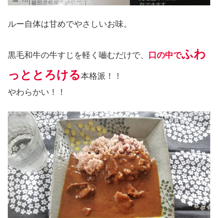
ルー自体は甘めでやさしいお味。
ふわ
黒毛和牛の牛すじを軽く嚙むだけで、
口の中で
っととろける
本格派！！
やわらかい！！