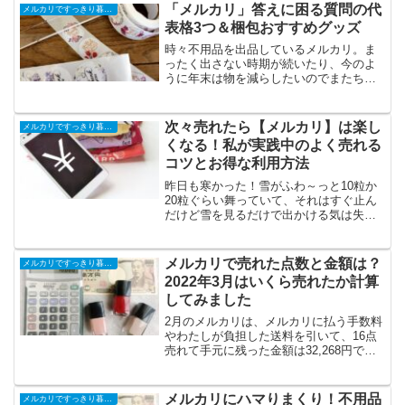
けないから自分でやってみてネ」と何回
「メルカリ」答えに困る質問の代
メルカリですっきり暮らす
も言ったのですが「無理」...
表格3つ＆梱包おすすめグッズ
時々不用品を出品しているメルカリ。ま
ったく出さない時期が続いたり、今のよ
うに年末は物を減らしたいのでまたちょ
っと出したり・・・一旦メルカリに出し
てしばらく売れなければ潔く処分しても
後悔はありません。そんなメルカリです
次々売れたら【メルカリ】は楽し
メルカリですっきり暮らす
が、どう答えたら良いか困...
くなる！私が実践中のよく売れる
コツとお得な利用方法
昨日も寒かった！雪がふわ～っと10粒か
20粒ぐらい舞っていて、それはすぐ止ん
だけど雪を見るだけで出かける気は失せ
てしまいました。いつもの公園は当然パ
ス！コンビニでメルカリ発送だけして、
あとは家にこもって確定申告の書類を完
メルカリで売れた点数と金額は？
メルカリですっきり暮らす
成させました。やった...
2022年3月はいくら売れたか計算
してみました
2月のメルカリは、メルカリに払う手数料
やわたしが負担した送料を引いて、16点
売れて手元に残った金額は32,268円で
す。では3月はどうだった？計算してみま
した＼(^o^)／2022年3月メルカリでいく
ら売れた？3月に売れたのは4点で手元に
メルカリにハマりまくり！不用品
メルカリですっきり暮らす