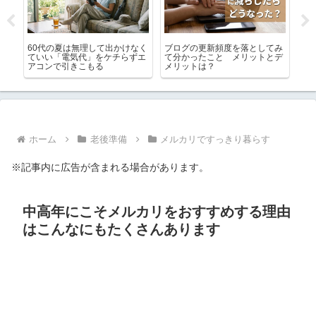
省し
60代の夏は無理して出かけなく
ブログの更新頻度を落としてみ
生
ない
ていい「電気代」をケチらずエ
て分かったこと メリットとデ
す
アコンで引きこもる
メリットは？
イ
ホーム
老後準備
メルカリですっきり暮らす
※記事内に広告が含まれる場合があります。
中高年にこそメルカリをおすすめする理由
はこんなにもたくさんあります