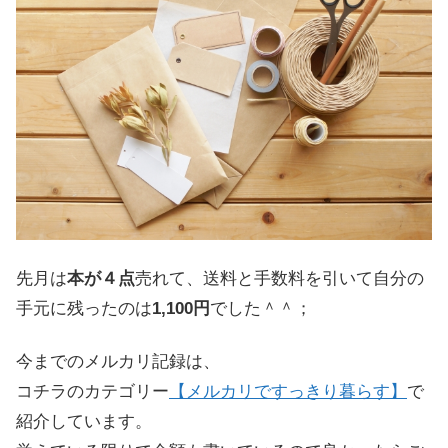
先月は
本が４点
売れて、送料と手数料を引いて自分の
手元に残ったのは
1,100円
でした＾＾；
今までのメルカリ記録は、
コチラのカテゴリー
【メルカリですっきり暮らす】
で
紹介しています。