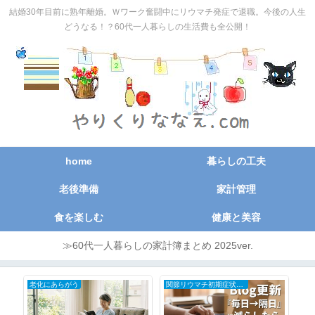
結婚30年目前に熟年離婚。Ｗワーク奮闘中にリウマチ発症で退職。今後の人生
どうなる！？60代一人暮らしの生活費も全公開！
home
暮らしの工夫
老後準備
家計管理
食を楽しむ
健康と美容
≫60代一人暮らしの家計簿まとめ 2025ver.
老化にあらがう
関節リウマチ初期症状と治療の全記録
節