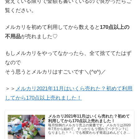
覚えている限りで金額も書いているので良かったらご
覧ください。
メルカリを初めて利用してから数えると
170点以上の
不用品
が売れました♡
もしメルカリをやってなかったら、全て捨ててたはず
なので
そう思うとメルカリはすごいです＼(^o^)／
＞＞
メルカリ2021年11月はいくら売れた？初めて利用
してから170点以上売れました！
メルカリ2021年11月はいくら売れた？初めて
利用してから170点以上売れました！
毎月恒例のメルカリ売上の覚書です。メルカリは2020
年7月から始めて、すっかりもう慣れてベテラン？に
なりました＾＾；でも相変わらず発送はめんどくさい
です。笑2021年11月のメルカリ活動★2021年11月売