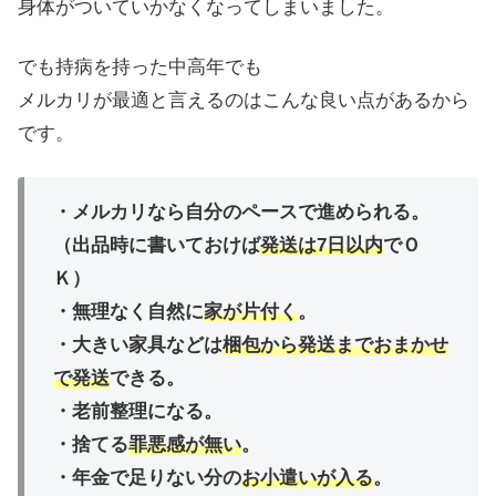
身体がついていかなくなってしまいました。
でも持病を持った中高年でも
メルカリが最適と言えるのはこんな良い点があるから
です。
・メルカリなら自分のペースで進められる。
（出品時に書いておけば
発送は7日以内
でＯ
Ｋ）
・無理なく自然に
家が片付く
。
・大きい家具などは
梱包から発送までおまかせ
で発送
できる。
・老前整理になる。
・捨てる
罪悪感が無い
。
・年金で足りない分の
お小遣いが入る
。