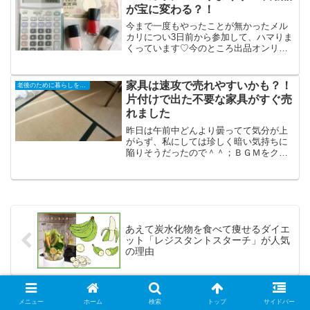
残...
が宝に変わる？！
今まで一度もやったことが無かったメル
カリについ3日前から参加して、ハマりま
くっています♡今のところ出品オンリー
の利用です。むかし、ヤフオクをやって
いた時は個人情報が・・とはあまり言わ
れて無かったので無防備にやってました
家具は速攻で売れやすいかも？！
老後のために暮らしを小さく
が、今は電話番号や住所...
片付けで出た不要な家具がすぐ売
れました
昨日は午前中どんより曇ってて気分が上
がらず、私にしては珍しく暗い気持ちに
陥りそうだったので＾＾；ＢＧＭをクラ
シックじゃなくてハワイアンにしまし
た。（毎日プライムミュージュックで音
楽を聞いてます）ハワイに行ったことも
無いのにハワイアン＾＾；曇...
あえて炭水化物を食べて痩せるダイエ
ット「レジスタントスターチ」が人気
の理由
メニュー
ホーム
検索
トップ
サイドバー
死ぬまで自分の足で歩きたい！わたし