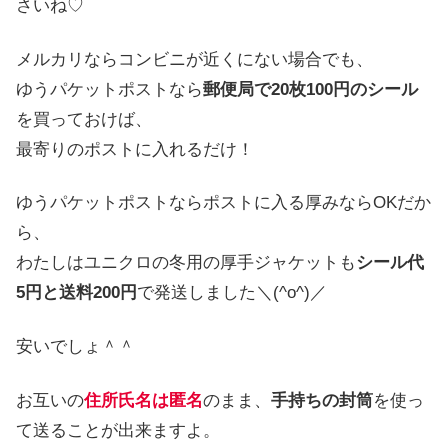
さいね♡
メルカリならコンビニが近くにない場合でも、
ゆうパケットポストなら
郵便局で20枚100円のシール
を買っておけば、
最寄りのポストに入れるだけ！
ゆうパケットポストならポストに入る厚みならOKだか
ら、
わたしはユニクロの冬用の厚手ジャケットも
シール代
5円と送料200円
で発送しました＼(^o^)／
安いでしょ＾＾
お互いの
住所氏名は匿名
のまま、
手持ちの封筒
を使っ
て送ることが出来ますよ。