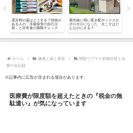
「眉
震災時の薬はどうする？持病が
紫外線に弱い置き配ボックスが
シ
につ
ある人の「冷蔵保管の自己注
ボロボロになった 次こそはど
び
射」と非常食の期限チェック
んなのにする？
オ
ま
ホーム
健康と食と美容
関節リウマチ初期症状と治
療の全記録
※記事内に広告が含まれる場合があります。
医療費が限度額を超えたときの『税金の無
駄遣い』が気になっています