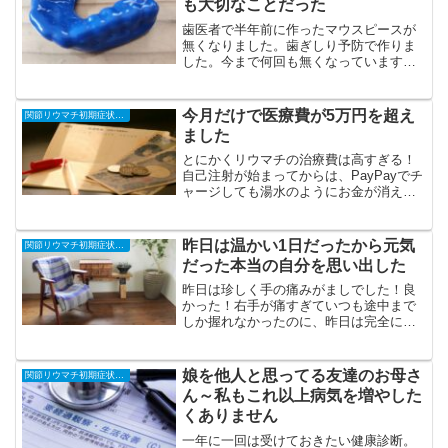
も大切なことだった
歯医者で半年前に作ったマウスピースが
無くなりました。歯ぎしり予防で作りま
した。今まで何回も無くなっています。
その理由は透明だから・・・ゴミと一緒
に捨てたみたいです。紛失するたびにゴ
ミ箱をあさったり（笑）作り直したりし
今月だけで医療費が5万円を超え
関節リウマチ初期症状と治療の全記録
てきましたが、今回は先生...
ました
とにかくリウマチの治療費は高すぎる！
自己注射が始まってからは、PayPayでチ
ャージしても湯水のようにお金が消えて
いきます・・・リウマチの薬は高すぎ
る！先週10,550円払ったばかりなのに、
昨日は数週間分の薬を処方されてまた
昨日は温かい1日だったから元気
関節リウマチ初期症状と治療の全記録
21,820円払...
だった本当の自分を思い出した
昨日は珍しく手の痛みがましでした！良
かった！右手が痛すぎていつも途中まで
しか握れなかったのに、昨日は完全にグ
ーが出来ました！こんなの久しぶり！！
いつもはグーが途中までしか出来なかっ
たんです。。。温かくて痛みがマシだっ
娘を他人と思ってる友達のお母さ
関節リウマチ初期症状と治療の全記録
たから本当の自分を思い出...
ん～私もこれ以上病気を増やした
くありません
一年に一回は受けておきたい健康診断。