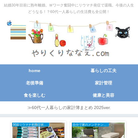
結婚30年目前に熟年離婚。Ｗワーク奮闘中にリウマチ発症で退職。今後の人生
どうなる！？60代一人暮らしの生活費も全公開！
home
暮らしの工夫
老後準備
家計管理
食を楽しむ
健康と美容
≫60代一人暮らしの家計簿まとめ 2025ver.
関節リウマチ初期症状と治療の全記録
自分で家のメンテナンスDIY
お