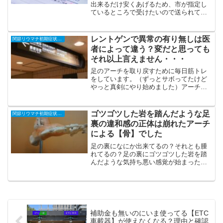
出来るだけ安くあげるため、市が指定し
ているところで受けたいので送られてき
た説明書を見てみましたが、年齢のせい
か？それともちゃんと読む気が無いの
か・・・？まったく頭に入ってこないの
レントゲンで異常の有り無しは医
関節リウマチ初期症状と治療の全記録
で、昨日友達と一緒に直接申...
者によって違う？変だと思っても
それ以上言えません・・・
足のアーチを取り戻すために毎日筋トレ
をしています。（ずっとサボってたけど
やっと真剣にやり始めました）アーチに
関係してるのは主にふくらはぎの内側に
走る後脛骨筋腱で、片足でつま先立ちを
キープできない人は後脛骨筋腱が衰えて
ゴツゴツした岩を踏んだような足
関節リウマチ初期症状と治療の全記録
いる証拠。後脛骨筋腱を鍛...
裏の違和感の正体は崩れたアーチ
による【骨】でした
足の裏になにか出来てるの？それとも腫
れてるの？足の裏にゴツゴツした岩を踏
んだような気持ち悪い感覚が始まったの
はこの頃↓今回２つの病院で診てもらって
その正体がやっと分かりました。足の裏
にゴツゴツした岩を踏んだような違和感
の正体一度、足の整形外...
補助金も無いのにいま使ってる【ETC
車載器】が使えなくなる？理由と確認