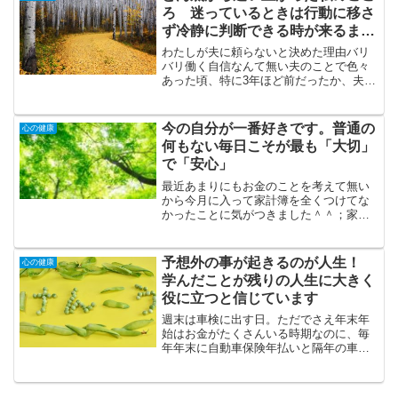
人それぞれ。ただわたしは...
ろ 迷っているときは行動に移さ
ず冷静に判断できる時が来るまで
待つ
わたしが夫に頼らないと決めた理由バリ
バリ働く自信なんて無い夫のことで色々
あった頃、特に3年ほど前だったか、夫の
給料が手取り11万円台になったときあま
りにつらくて生きている意味がわからな
くなってしまって、私は臨床心理士のカ
今の自分が一番好きです。普通の
心の健康
ウンセリングを受けま...
何もない毎日こそが最も「大切」
で「安心」
最近あまりにもお金のことを考えて無い
から今月に入って家計簿を全くつけてな
かったことに気がつきました＾＾；家計
簿は25年間欠かさずつけてきたの
に・・・お金に余裕がありすぎてお金の
事を考えないなら全然いいんですが、そ
予想外の事が起きるのが人生！
心の健康
の反対で無さ過ぎて・・・なん...
学んだことが残りの人生に大きく
役に立つと信じています
週末は車検に出す日。ただでさえ年末年
始はお金がたくさんいる時期なのに、毎
年年末に自動車保険年払いと隔年の車検
が痛いです。以前、車を年末年始に買い
替えたからこういうことになってます。
自動車保険はもう仕方ないとしても、次