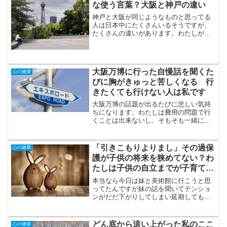
な使う言葉？大阪と神戸の違い
神戸と大阪が同じようなものと思ってる
人は日本中にたくさんいるそうですが、
たくさんの違いがあります。わたしが感
じる神戸と大阪の違いをご紹介します。
前もって書いておきますがこれは私の主
観だけで書いています＾＾；何の確証も
無いのであらかじめご了承...
大阪万博に行った自慢話を聞くた
心の健康
びに胸がきゅっと苦しくなる 行
きたくても行けない人は私です
大阪万博の話題が出るたびに悲しい気持
ちになります。わたしは費用の問題で行
くことは出来ないし、そもそも一緒に行
く人がいません。万博は最初は家族と、
何回も行く人はその後友達や兄弟と行く
人が多いそうです。わたしの周囲の人た
「引きこもりよりまし」その過保
心の健康
ちもみんなご主人と一緒に...
護が子供の将来を狭めてない？わ
たしは子供の自立までが子育てと
思っています
本当なら今日は妹と美術館に行こうと思
ってたんですが妹の話を聞いてテンショ
ンがだだ下がりしてしまい延期してもら
うことにしました。テンションが下がる
原因になった妹の話とは？（子育ては人
によってさまざまだから過保護の定義も
どん底から這い上がった私のここ
心の健康