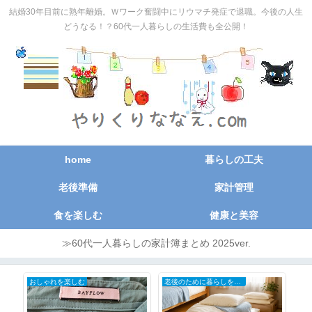
結婚30年目前に熟年離婚。Ｗワーク奮闘中にリウマチ発症で退職。今後の人生
どうなる！？60代一人暮らしの生活費も全公開！
home
暮らしの工夫
老後準備
家計管理
食を楽しむ
健康と美容
≫60代一人暮らしの家計簿まとめ 2025ver.
おしゃれを楽しむ
老後のために暮らしを小さく
大