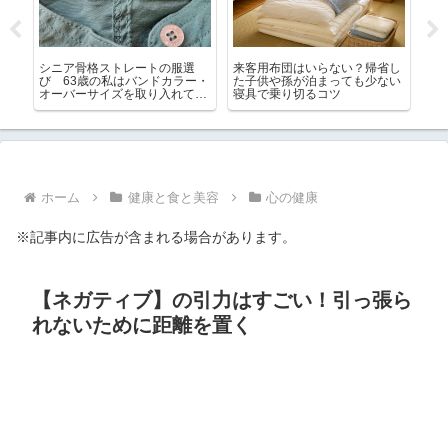
スが
シニア骨格ストレートの服選
来客用布団はいらない？帰省し
3
はど
び 63歳の私はバンドカラー・
た子供や孫が泊まっても少ない
れ
オーバーサイズを取り入れてい
寝具で乗り切るコツ
喜
ます
ホーム
健康と食と美容
心の健康
※記事内に広告が含まれる場合があります。
【ネガティブ】の引力はすごい！引っ張ら
れないために距離を置く