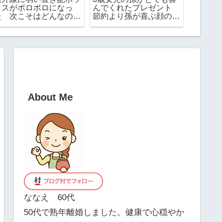
クスがボロボロになっ
んでくれたプレゼント
かけな
た 次こそはどんなのに
節約より孫が喜ぶ顔の方
代」を
する？
が大切！
で引き
About Me
ななえ 60代
50代で熟年離婚しました。健康で心穏やか