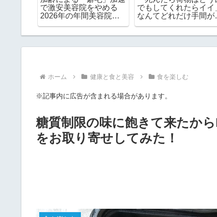
家に入っ
で激安美容院をやめる
でもしてくれたらイイ
方法
2026年の年間美容院代
なんてどれだけ手間が
を計算
かるか想像してみて！
ホーム
健康と食と美容
食を楽しむ
※記事内に広告が含まれる場合があります。
糖質制限の味に飽きて来たからR
をお取り寄せしてみた！