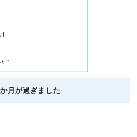
け】
った？
４か月が過ぎました