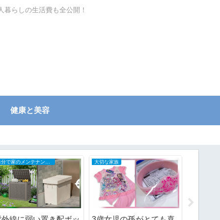
一人暮らしの生活費も全公開！
健康と美容
自分で家のメンテナンスDIY
大切な家族
老化にあら
紫外線に弱い置き配ボッ
3歳女児の孫がとても喜
60代の