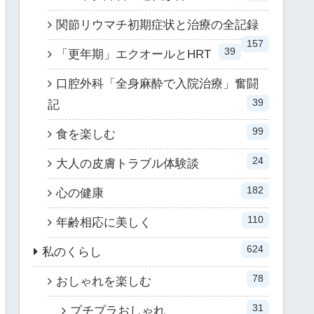
関節リウマチ初期症状と治療の全記録
157
39
「更年期」エクオールとHRT
口腔外科「全身麻酔で入院治療」奮闘
39
記
99
食を楽しむ
24
大人の皮膚トラブル体験談
182
心の健康
110
年齢相応に美しく
624
私のくらし
78
おしゃれを楽しむ
31
プチプラおしゃれ