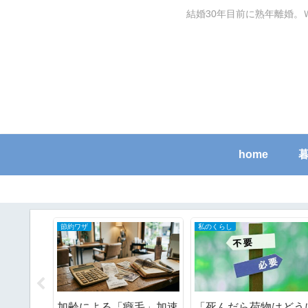
結婚30年目前に熟年離婚。
home
節約ワザ
私のくらし
のに虫が
加齢による「癖毛」加速
「死んだら荷物はどう