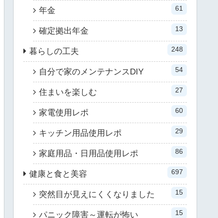
61
年金
13
確定拠出年金
248
暮らしの工夫
54
自分で家のメンテナンスDIY
27
住まいを楽しむ
60
家電使用レポ
29
キッチン用品使用レポ
86
家庭用品・日用品使用レポ
697
健康と食と美容
15
突然目が見えにくくなりました
15
パニック障害～運転が怖い