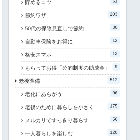
51
貯めるコツ
203
節約ワザ
30
50代の保険見直しで節約
12
自動車保険をお得に
13
格安スマホ
9
もらってお得「公的制度の助成金」
512
老後準備
96
老化にあらがう
175
老後のために暮らしを小さく
56
メルカリですっきり暮らす
120
一人暮らしを楽しむ