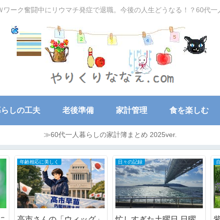
Ｗワーク奮闘中にリウマチ発症で退職。今後の人生どうなる！？60代
暮らしの工夫
老後準備
家計管理
食を楽しむ
≫60代一人暮らしの家計簿まとめ 2025ver.
年齢相応に美しく
日々の記録
に
高市さんの「ウィッグ」
忙しすぎた土曜日.日曜