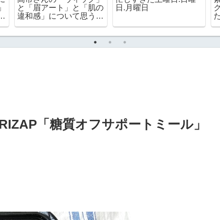
」
と「眉アート」と「肌の
日.月曜日
か
違和感」について思うこ
と
IZAP「糖質オフサポートミール」