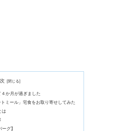
次
て４か月が過ぎました
ポートミール」宅食をお取り寄せしてみた
とは
容
バーグ】