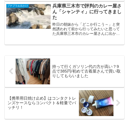
に小さくて、食器や食べ物が落ちそうな
兵庫県三木市で評判のカレー屋さ
プチプラお出かけ
ほどでした。（笑）そし...
ん「シャンティ」に行ってきまし
た
昨日の朝妹から「どこか行こう～」と突
然誘われて前から行ってみたいと思って
た兵庫県三木市のカレー屋さんに出かけ
て来ました。行ったのはサンティ
（SHANTI）さん。ここは神戸でも美味し
いと評判で、三木市に住む知り合い（前
の職場の同僚）も「美味し...
持って行くガソリン代の方が高い？9
点で385円/初めて古着屋さんで買い取
りしてもらいました
【携帯用日焼け止め】はコンタクトレ
ンズケースならコンパクト＆軽量でバ
ッチリ！