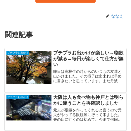
ななえ
関連記事
プチプラお出かけが楽しい→物欲
プチプラお出かけ
が減る→毎日が楽しくて仕方が無
い
昨日は高校生の時からのいつもの友達と
出かけました。その様子は出来れば早め
に書きたいと思っています。まだ丹波の
一人旅の途中からも書けてないし書きた
いことがいっぱいあるけど、最近節約し
たり仕事を頑張ったりして貯めたお金で
大阪は人も食べ物も神戸とは明ら
プチプラお出かけ
プチプラお出かけすること...
かに違うことを再確認しました
元夫が眼鏡を作ってくれると言うので元
夫がやってる眼鏡屋に行って来ました。
夫の店に行くのは初めて。今まで何回も
「店に来て」と言われてたけど遠いし別
に用事も無いしでいつも断ってばかりで