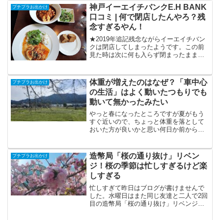
した。大阪を楽しんで来ました！大阪の
神戸イーエイチバンクE.H BANK
プチプラお出かけ
人はとても親切でした大阪...
口コミ | 何で閉店したんやろ？残
念すぎるやん！
★2019年追記残念ながらイーエイチバン
クは閉店してしまったようです。この前
見た時は次に何も入らず閉まったままで
した。とても流行ってたのに何でやね
ん？私が閉店を知ったのは2018年です。
また再開してくれることを願っていま
体重が増えたのはなぜ？「車中心
プチプラお出かけ
す。ん～残念！以下に...
の生活」はよく動いたつもりでも
動いて無かったみたい
やっと春になったところですが夏がもう
すぐ近いので、ちょっと体重を落として
おいた方が良いかと思い何日か前から食
事内容を見直して、いつもより少し動く
量を増やしています。例えばTVを見なが
らエアロバイクを20分こぐとか、近くの
造幣局「桜の通り抜け」リベン
プチプラお出かけ
ドラッグストアまで歩...
ジ！桜の季節は忙しすぎるけど楽
しすぎる
忙しすぎて昨日はブログが書けませんで
した。水曜日はまた同じ友達と二人で2回
目の造幣局「桜の通り抜け」リベンジ！
まずは大阪駅すぐのグランフロント大阪
でタイ料理を。ちなみにテーブルが異常