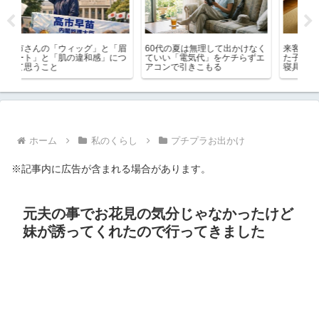
「眉
60代の夏は無理して出かけなく
来客用布団はいらない？帰省し
AI
につ
ていい「電気代」をケチらずエ
た子供や孫が泊まっても少ない
月
アコンで引きこもる
寝具で乗り切るコツ
し
ホーム
私のくらし
プチプラお出かけ
※記事内に広告が含まれる場合があります。
元夫の事でお花見の気分じゃなかったけど
妹が誘ってくれたので行ってきました