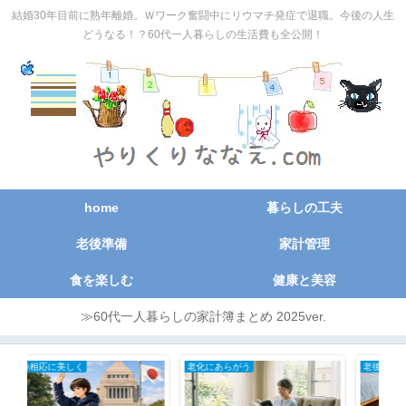
結婚30年目前に熟年離婚。Ｗワーク奮闘中にリウマチ発症で退職。今後の人生
どうなる！？60代一人暮らしの生活費も全公開！
home
暮らしの工夫
老後準備
家計管理
食を楽しむ
健康と美容
≫60代一人暮らしの家計簿まとめ 2025ver.
老化にあらがう
老後のために暮らしを小さく
50