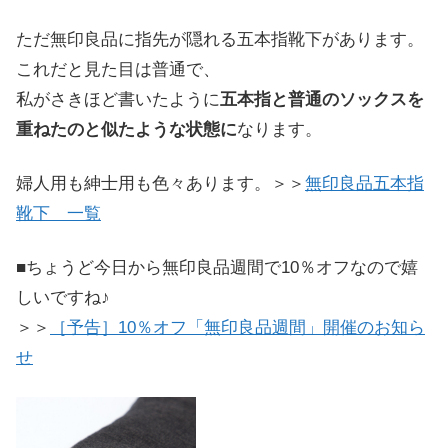
ただ無印良品に指先が隠れる五本指靴下があります。
これだと見た目は普通で、
私がさきほど書いたように
五本指と普通のソックスを
重ねたのと似たような状態に
なります。
婦人用も紳士用も色々あります。＞＞
無印良品五本指
靴下 一覧
■ちょうど今日から無印良品週間で10％オフなので嬉
しいですね♪
＞＞
［予告］10％オフ「無印良品週間」開催のお知ら
せ