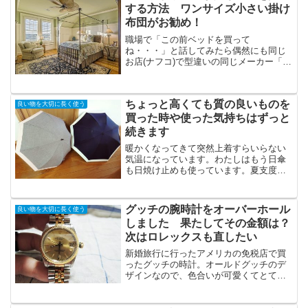
えばそんなことはありません...
する方法 ワンサイズ小さい掛け
布団がお勧め！
職場で「この前ベッドを買って
ね・・・」と話してみたら偶然にも同じ
お店(ナフコ)で型違いの同じメーカー「シ
モンズ」のベッドを買ったパートさんが
いたんです！サイズも同じセミダブル。
寝心地などでひとしきり話が盛り上がっ
ちょっと高くても質の良いものを
た後で、そのパートさんがこう...
良い物を大切に長く使う
買った時や使った気持ちはずっと
続きます
暖かくなってきて突然上着すらいらない
気温になっています。わたしはもう日傘
も日焼け止めも使っています。夏支度に
はちょっと早いですが紫外線予防はもう
始める時期です。楽天スーパーセールで
買うオススメ紫外線対策3つ皮膚科で売っ
グッチの腕時計をオーバーホール
良い物を大切に長く使う
てる日焼け止めを楽天で...
しました 果たしてその金額は？
次はロレックスも直したい
新婚旅行に行ったアメリカの免税店で買
ったグッチの時計。オールドグッチのデ
ザインなので、色合いが可愛くてとても
気に入っています。でも2年ほど前に止ま
ってしまって、電池切れかと思って時計