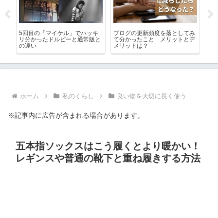
てみ
忙しすぎた土曜日.日曜日.月曜
せっかく出来たゴーヤの赤ちゃ
AI
とデ
日
んなのに食べられなくて残念
月
し
ホーム
私のくらし
良い物を大切に長く使う
※記事内に広告が含まれる場合があります。
五本指ソックスはこう履くとより暖かい！
レギンスや普通の靴下と重ね履きする方法