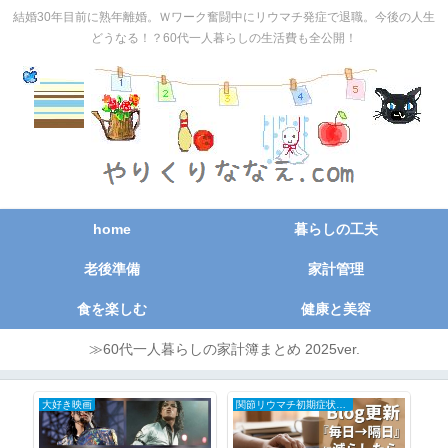
結婚30年目前に熟年離婚。Ｗワーク奮闘中にリウマチ発症で退職。今後の人生
どうなる！？60代一人暮らしの生活費も全公開！
home
暮らしの工夫
老後準備
家計管理
食を楽しむ
健康と美容
≫60代一人暮らしの家計簿まとめ 2025ver.
日々の記録
日々の記録
50