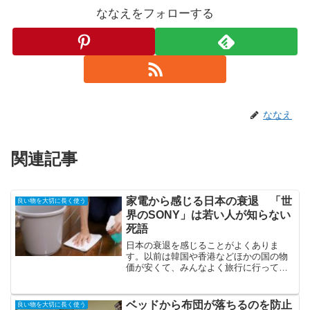
ななえをフォローする
ななえ
関連記事
家電から感じる日本の衰退 「世
良い物を大切に長く使う
界のSONY」は若い人が知らない
死語
日本の衰退を感じることがよくありま
す。以前は韓国や香港などほかの国の物
価が安くて、みんなよく旅行に行ってま
したよね。でも今は海外から日本に来る
人はいっぱいいるのに、反対に日本人が
そんなにバンバン海外に行けるかって言
ベッドから布団が落ちるのを防止
良い物を大切に長く使う