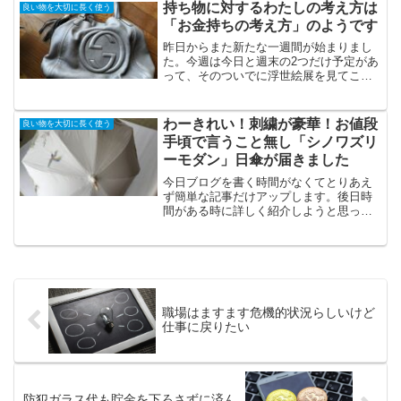
屋さんに持ち込むと電池じゃなくて故障
持ち物に対するわたしの考え方は
良い物を大切に長く使う
だからオーバーホールが...
「お金持ちの考え方」のようです
昨日からまた新たな一週間が始まりまし
た。今週は今日と週末の2つだけ予定があ
って、そのついでに浮世絵展を見てこよ
うかと思っています。昔はよく洋服屋さ
んでウインドウショッピングしてました
が、もう今はそういうことは楽しいと思
わーきれい！刺繍が豪華！お値段
良い物を大切に長く使う
わなくなりました。美術...
手頃で言うこと無し「シノワズリ
ーモダン」日傘が届きました
今日ブログを書く時間がなくてとりあえ
ず簡単な記事だけアップします。後日時
間がある時に詳しく紹介しようと思って
ますが。。。今回の楽天スーパーセール
で購入したシノワズリーモダンの日傘が
届きました！想像以上にとっても可愛か
ったのでご覧くださいね。...
職場はますます危機的状況らしいけど
仕事に戻りたい
防犯ガラス代も貯金を下ろさずに済ん