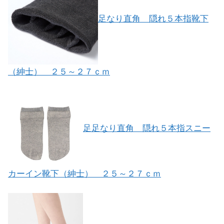
足なり直角 隠れ５本指靴下
（紳士） ２５～２７ｃｍ
足足なり直角 隠れ５本指スニー
カーイン靴下（紳士） ２５～２７ｃｍ