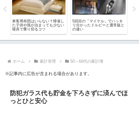
激安
来客用布団はいらない？帰省し
5回目の「マイケル」でハッキ
楽
年
た子供や孫が泊まっても少ない
リ分かったドルビーと通常版と
買
寝具で乗り切るコツ
の違い
め
ホーム
家計管理
50～60代の家計簿
※記事内に広告が含まれる場合があります。
防犯ガラス代も貯金を下ろさずに済んでほ
っとひと安心