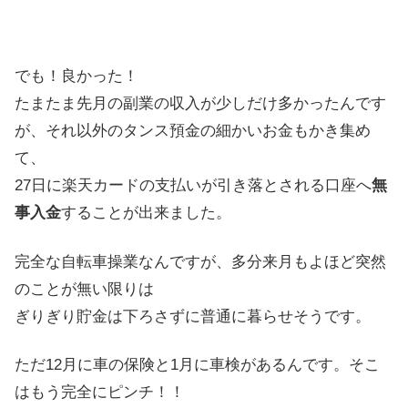
た昨年の大型台風で、2階の出窓が割れそうなくらい
撓るほどすごかったんです！もう家を建て直すなんて
出来ないし、これから10年20年先もっと大きい災害
が来ることを考えて迷いに迷ったんですが・・・思い
切って大金をはたいて(...
でも！良かった！
たまたま先月の副業の収入が少しだけ多かったんです
が、それ以外のタンス預金の細かいお金もかき集め
て、
27日に楽天カードの支払いが引き落とされる口座へ
無
事入金
することが出来ました。
完全な自転車操業なんですが、多分来月もよほど突然
のことが無い限りは
ぎりぎり貯金は下ろさずに普通に暮らせそうです。
ただ12月に車の保険と1月に車検があるんです。そこ
はもう完全にピンチ！！