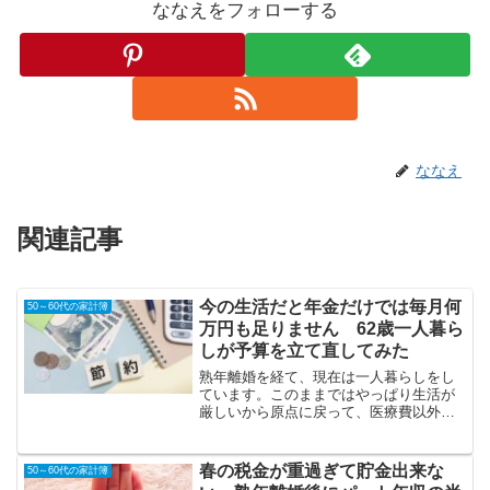
ななえをフォローする
ななえ
関連記事
今の生活だと年金だけでは毎月何
50～60代の家計簿
万円も足りません 62歳一人暮ら
しが予算を立て直してみた
熟年離婚を経て、現在は一人暮らしをし
ています。このままではやっぱり生活が
厳しいから原点に戻って、医療費以外の
生活費を8万円台までに収めることに目標
を置くことを決めました。息子がいた頃
は（息子と2人の時）は達成できてたの
春の税金が重過ぎて貯金出来な
50～60代の家計簿
に、どうして今は出来な...