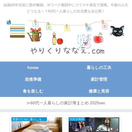
結婚30年目前に熟年離婚。Ｗワーク奮闘中にリウマチ発症で退職。今後の人生
どうなる！？60代一人暮らしの生活費も全公開！
home
暮らしの工夫
老後準備
家計管理
食を楽しむ
健康と美容
≫60代一人暮らしの家計簿まとめ 2025ver.
老後のために暮らしを小さく
大好き映画
日