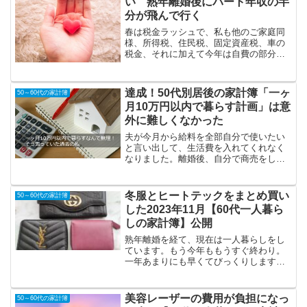
い 熟年離婚後にパート年収の半
分が飛んで行く
春は税金ラッシュで、私も他のご家庭同
様、所得税、住民税、固定資産税、車の
税金、それに加えて今年は自費の部分入
れ歯の12万円も加わるので私にとっては
びっくりするような金額があっという間
に飛んで行きます。それと同時にもちろ
達成！50代別居後の家計簿「一ヶ
50～60代の家計簿
ん毎月の生活費や、去年...
月10万円以内で暮らす計画」は意
外に難しくなかった
夫が今月から給料を全部自分で使いたい
と言い出して、生活費を入れてくれなく
なりました。離婚後、自分で商売をした
いそうなので生活費をくれない夫の気持
ちも分かります。だから夫からの生活費
にこだわらず、私が自分の収入だけで生
冬服とヒートテックをまとめ買い
50～60代の家計簿
きていけるように小さい努...
した2023年11月【60代一人暮ら
しの家計簿】公開
熟年離婚を経て、現在は一人暮らしをし
ています。もう今年ももうすぐ終わり。
一年あまりにも早くてびっくりします
が、11月は3日ぐらいしか無かったぐらい
に思えるほど忙しかったです。さて11月
の家計簿を〆ることにしました。2023年
美容レーザーの費用が負担になっ
50～60代の家計簿
11月の家計簿医...