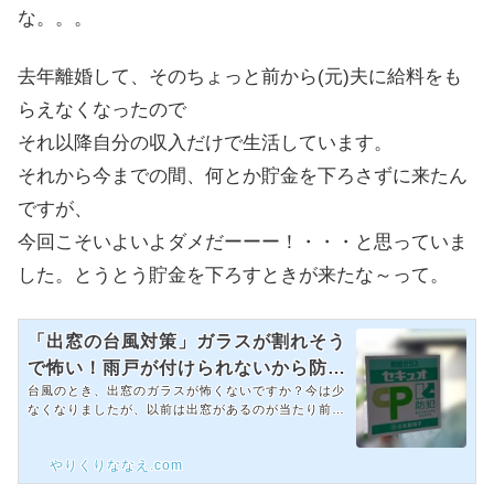
な。。。
去年離婚して、そのちょっと前から(元)夫に給料をも
らえなくなったので
それ以降自分の収入だけで生活しています。
それから今までの間、何とか貯金を下ろさずに来たん
ですが、
今回こそいよいよダメだーーー！・・・と思っていま
した。とうとう貯金を下ろすときが来たな～って。
「出窓の台風対策」ガラスが割れそう
で怖い！雨戸が付けられないから防犯
台風のとき、出窓のガラスが怖くないですか？今は少
ガラスに交換した手順と金額
なくなりましたが、以前は出窓があるのが当たり前な
くらい出窓のある家が多かったですよね。我が家にも
2つの出窓があります。家を建てる時は出窓におしゃ
やりくりななえ.com
れなカーテンをかけて、可愛い雑貨を飾って・・・な
んて夢が膨らんでいました。が、しかし！関西を襲っ