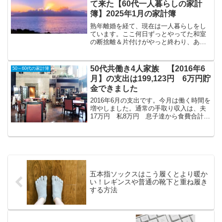
て来た【60代一人暮らしの家計
簿】2025年1月の家計簿
熟年離婚を経て、現在は一人暮らしをし
ています。ここ何日ずっとやってた和室
の断捨離＆片付けがやっと終わり、あと
は畳を丁寧に掃除してい草の上敷きを敷
くだけになりました。見た目もすごくス
ッキリしています。ごちゃごちゃしてい
50代共働き4人家族 【2016年6
50～60代の家計簿
たネットのモデムやルータ...
月】の支出は199,123円 6万円貯
金できました
2016年6月の支出です。今月は働く時間を
増やしました。通常の手取り収入は、夫
17万円 私8万円 息子達から食費合計
15,000円で、一ヶ月の収入の合計は
265,000円ほどで、大きい変化はありませ
ん。2016年6月5日～7月4日の家計簿生...
五本指ソックスはこう履くとより暖か
い！レギンスや普通の靴下と重ね履き
する方法