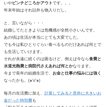
いや
ピンチどころかアウト
です。。。
年末年始はそれ以外も物入りだし。
と、言いながら・・・
結婚してたときよりは危機感が全然小さいんです。
あの頃は生活が本当にとても大変でした。
でも今は私ひとりぐらい食べるものだけあれば何とで
も生活していけます。
それが永遠に続くのは困るけど、例えば今なら
食費と
水道光熱費と病院代さえあれば何とか
なります。
今まで長年の結婚生活で、
お金と仕事の悩みには強く
なったかも。(๑′௰‵๑)
毎月の生活費に加え、
計算してみると意外に大きいお
金だった特別費
も