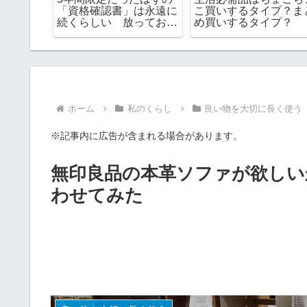
たドルビ
ゃごちゃ！お薬手帳やお
服選び 63歳の私はバ
違い
金が入る本革ケースを使
ンドカラー・オーバー
ってみたらめちゃ便利で
イズを取り入れていま
した！
ホーム
私のくらし
良い物を大切に長く使う
※記事内に広告が含まれる場合があります。
無印良品の本革ソファが欲しい
わせてみた