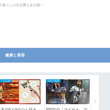
一人暮らしの生活費も全公開！
健康と美容
自分で家のメンテナンスDIY
自分で家のメンテナンスDIY
紫外線に弱い置き配ボッ
ご近所さんが古家を解体
来客用