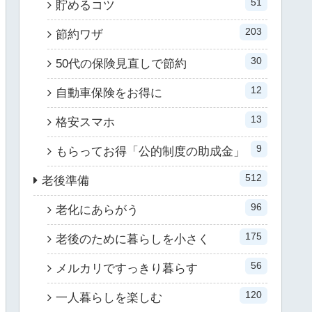
51
貯めるコツ
203
節約ワザ
30
50代の保険見直しで節約
12
自動車保険をお得に
13
格安スマホ
9
もらってお得「公的制度の助成金」
512
老後準備
96
老化にあらがう
175
老後のために暮らしを小さく
56
メルカリですっきり暮らす
120
一人暮らしを楽しむ