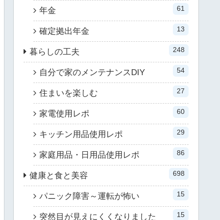
61
年金
13
確定拠出年金
248
暮らしの工夫
54
自分で家のメンテナンスDIY
27
住まいを楽しむ
60
家電使用レポ
29
キッチン用品使用レポ
86
家庭用品・日用品使用レポ
698
健康と食と美容
15
パニック障害～運転が怖い
15
突然目が見えにくくなりました