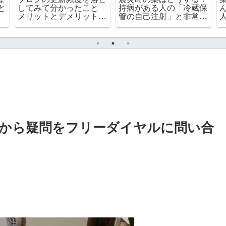
【2026年7月】熟年離婚
んでくれたプレゼント
サ
後の60代一人暮らしの
節約より孫が喜ぶ顔の方
す
家計簿
が大切！
から疑問をフリーダイヤルに問い合