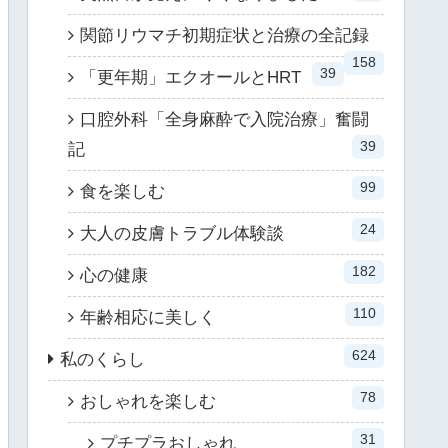
関節リウマチ初期症状と治療の全記録
158
39
「更年期」エクオールとHRT
口腔外科「全身麻酔で入院治療」奮闘
39
記
99
食を楽しむ
24
大人の皮膚トラブル体験談
182
心の健康
110
年齢相応に美しく
624
私のくらし
78
おしゃれを楽しむ
31
プチプラおしゃれ