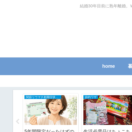
結婚30年目前に熟年離婚。
home
家庭用品・日用品使用レポ
おしゃれを楽しむ
ケル」で
あまりにもバッグがごち
シニア骨格ストレート