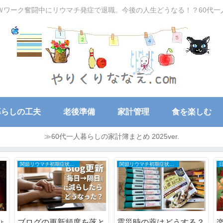
Ｗワーク奮闘中にリウマチ発症で退職。今後の人生どうなる！？60代
暮らしの工夫
老後準備
家計管理
食を楽しむ
≫60代一人暮らしの家計簿まとめ 2025ver.
50～60代の家計簿
大切な家族
の
AIに忖度された？
3歳女児の孫がとても喜