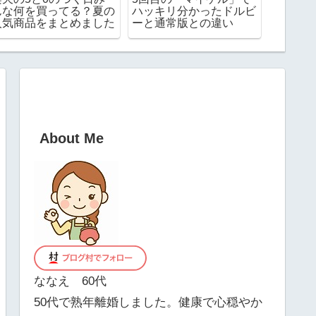
クスがボロボロになっ
したら街にGが増えまく
帰省し
た 次こそはどんなのに
り
っても
する？
切るコ
About Me
ななえ 60代
50代で熟年離婚しました。健康で心穏やか