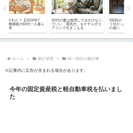
なく
5回目の「マイケル」でハッキ
ブログの更新頻度を落としてみ
楽
ずエ
リ分かったドルビーと通常版と
て分かったこと メリットとデ
買
の違い
メリットは？
め
ホーム
家計管理
50～60代の家計簿
※記事内に広告が含まれる場合があります。
今年の固定資産税と軽自動車税を払いまし
た