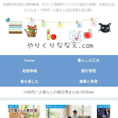
結婚30年目前に熟年離婚。Ｗワーク奮闘中にリウマチ発症で退職。今後の人生
どうなる！？60代一人暮らしの生活費も全公開！
home
暮らしの工夫
老後準備
家計管理
食を楽しむ
健康と美容
≫60代一人暮らしの家計簿まとめ 2025ver.
大好き映画
関節リウマチ初期症状と治療の全記録
日