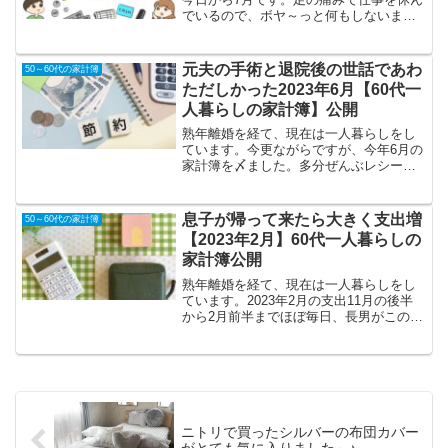
でいるので、ボヤ～っと何もしないま
ま、1年の半分が終わってしまったような
気がしています。今はまだ夜などは過ご
しやすくて、窓を開けて寝ると寒い日も
元夫の手術と退院後の世話であわ
50～60代の家計簿
あります。あと何週間か...
ただしかった2023年6月【60代一
人暮らしの家計簿】公開
熟年離婚を経て、現在は一人暮らしをし
ています。今更ながらですが、今年6月の
家計簿を〆ました。多分ぜんぶレシート
は捨てなかったつもりですが、6月は元夫
の手術や退院後のお世話があって漏れや
重複もあるかもしれません。が、とりあ
息子が帰って来たら大きく支出増
50～60代の家計簿
えず支出を計算してみ...
【2023年2月】60代一人暮らしの
家計簿公開
熟年離婚を経て、現在は一人暮らしをし
ています。2023年2月の支出11月の後半
から2月前半までほぼ毎日、長男がこの家
でご飯＆お風呂だったのでかなり支出が
増えています。その結果が今日の結果に
も出ています。医療費以外の合計：
161,892円医療...
ニトリで買ったシルバーの布団カバー