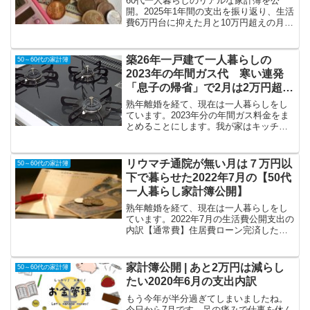
60代一人暮らしのリアルな家計簿を公
開。2025年1年間の支出を振り返り、生活
費6万円台に抑えた月と10万円超えの月の
違いを解説します。物価高の中での自炊
や家電の買い替え、孫へのお祝い、年金
受給開始後のやりくりなど、賢い家計管
築26年一戸建て一人暮らしの
50～60代の家計簿
理の実例を紹介します。
2023年の年間ガス代 寒い連発
「息子の帰省」で2月は2万円超
え！
熟年離婚を経て、現在は一人暮らしをし
ています。2023年分の年間ガス料金をま
とめることにします。我が家はキッチン
はガスコンロで給湯器もお風呂も都市ガ
スです。2023年の電気料金は一年間で
40,832円でした。↓ ↓ ↓水道光熱費
リウマチ通院が無い月は７万円以
50～60代の家計簿
ではあり...
下で暮らせた2022年7月の【50代
一人暮らし家計簿公開】
熟年離婚を経て、現在は一人暮らしをし
ています。2022年7月の生活費公開支出の
内訳【通常費】住居費ローン完済したた
めゼロ食費28,997雑費7,290電気4,412ガ
ス2,314固定電話＆ネット5,039携帯電話
993コープ共済3,100医...
家計簿公開 | あと2万円は減らし
50～60代の家計簿
たい2020年6月の支出内訳
もう今年が半分過ぎてしまいましたね。
今日から7月です。足の痛みで仕事を休ん