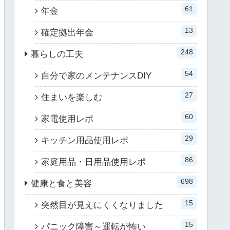
61
年金
13
確定拠出年金
248
暮らしの工夫
54
自分で家のメンテナンスDIY
27
住まいを楽しむ
60
家電使用レポ
29
キッチン用品使用レポ
86
家庭用品・日用品使用レポ
698
健康と食と美容
15
突然目が見えにくくなりました
15
パニック障害～運転が怖い