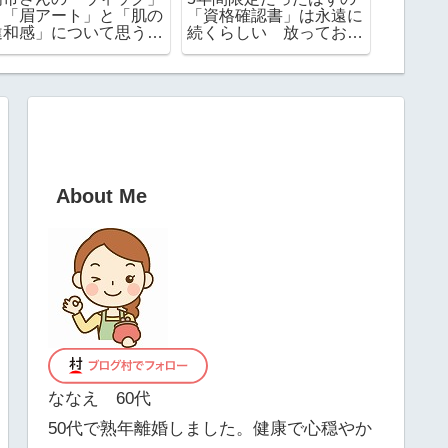
と「眉アート」と「肌の
「資格確認書」は永遠に
日.月曜
違和感」について思うこ
続くらしい 放っておい
と
ても毎年送られてくる
About Me
ななえ 60代
50代で熟年離婚しました。健康で心穏やか