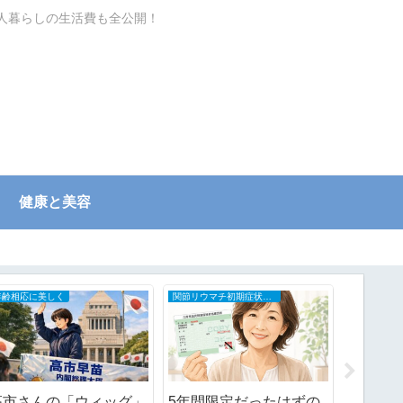
一人暮らしの生活費も全公開！
健康と美容
年齢相応に美しく
関節リウマチ初期症状と治療の全記録
日々の記録
高市さんの「ウィッグ」
5年間限定だったはずの
忙しすぎ