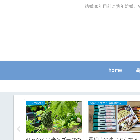
結婚30年目前に熟年離婚。
home
日々の記録
関節リウマチ初期症状と治療の全記録
グがごち
せっかく出来たゴーヤの
震災時の薬はどうする