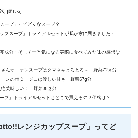
次
ップスープ」ってどんなスープ？
ンジカップスープ」トライアルセットが我が家に届きました～
料・栄養成分・そして一番気になる実際に食べてみた味の感想な
さんオニオンスープはタマネギとろとろ～ 野菜72ｇ分
ーンのポタージュは優しい甘さ 野菜67g分
絶美味しい！ 野菜98ｇ分
ップスープ」トライアルセットはどこで買えるの？価格は？
tto!!レンジカップスープ」ってど