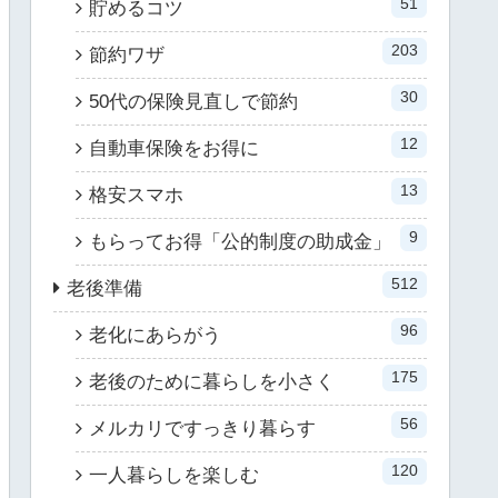
51
貯めるコツ
203
節約ワザ
30
50代の保険見直しで節約
12
自動車保険をお得に
13
格安スマホ
9
もらってお得「公的制度の助成金」
512
老後準備
96
老化にあらがう
175
老後のために暮らしを小さく
56
メルカリですっきり暮らす
120
一人暮らしを楽しむ