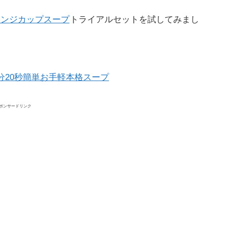
!!レンジカップスープ
トライアルセット
を試してみまし
分20秒簡単お手軽本格スープ
ポンサードリンク