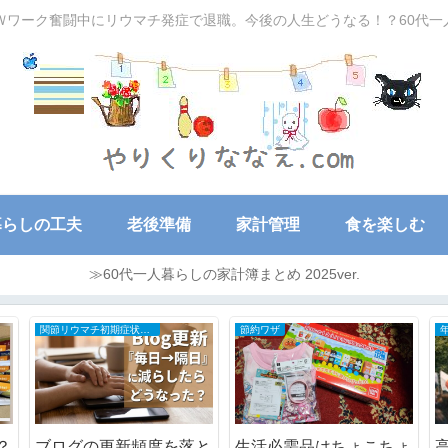
Ｗワーク奮闘中にリウマチ発症で退職。今後の人生どうなる！？60代
暮らしの工夫
老後準備
家計管理
食を楽しむ
≫60代一人暮らしの家計簿まとめ 2025ver.
関節リウマチ初期症状と治療の全記録
節約ワザ
？
ブログの更新頻度を落と
生活必需品はちょこちょ