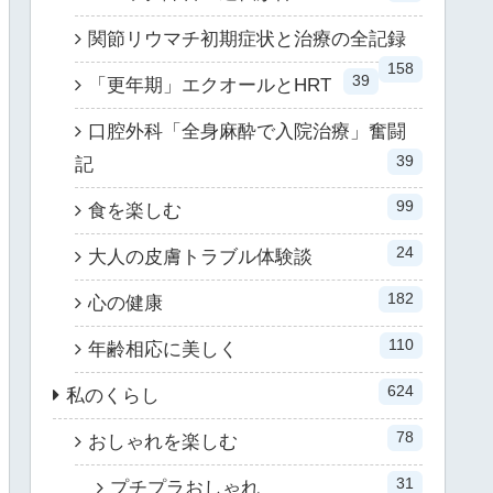
関節リウマチ初期症状と治療の全記録
158
39
「更年期」エクオールとHRT
口腔外科「全身麻酔で入院治療」奮闘
39
記
99
食を楽しむ
24
大人の皮膚トラブル体験談
182
心の健康
110
年齢相応に美しく
624
私のくらし
78
おしゃれを楽しむ
31
プチプラおしゃれ