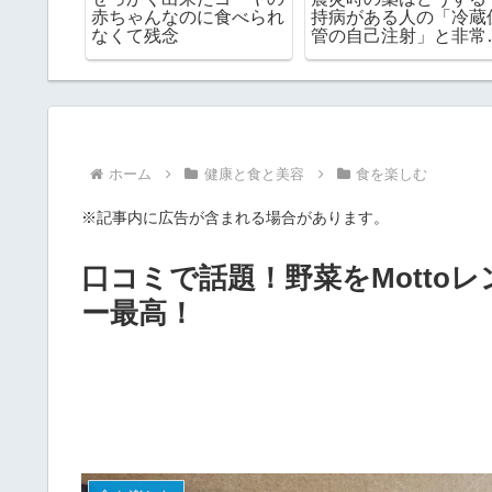
手帳やお
赤ちゃんなのに食べられ
持病がある人の「冷蔵
ースを使
なくて残念
管の自己注射」と非常
ゃ便利で
の期限チェック
ホーム
健康と食と美容
食を楽しむ
※記事内に広告が含まれる場合があります。
口コミで話題！野菜をMotto
ー最高！