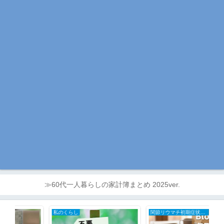
≫60代一人暮らしの家計簿まとめ 2025ver.
私のくらし
関節リウマチ初期症状と治療の全記録
日