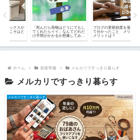
スが
「死んだら荷物はどうにでもし
ブログの更新頻度を落としてみ
楽
はど
てくれたらイイ」なんてどれだ
て分かったこと メリットとデ
買
け手間がかかるか想像してみ
メリットは？
め
て！
ホーム
老後準備
メルカリですっきり暮らす
メルカリですっきり暮らす
メルカリですっきり暮らす