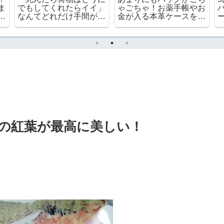
ー
【2026年7月】熟年離婚
赤ちゃんなのに食べられ
後の60代一人暮らしの
なくて残念
家計簿
の紅葉が最高に美しい！