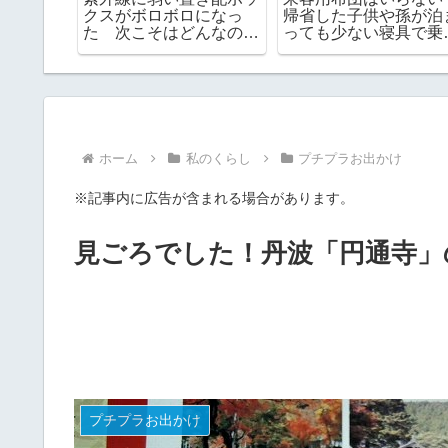
る？夏の
したら街にGが増えまく
えない！鼻パッドカバ
めました
り
は効果あり？
ホーム
私のくらし
プチプラお出かけ
※記事内に広告が含まれる場合があります。
見ごろでした！丹波「円通寺」
プチプラお出かけ