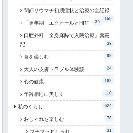
関節リウマチ初期症状と治療の全記録
158
39
「更年期」エクオールとHRT
口腔外科「全身麻酔で入院治療」奮闘
39
記
99
食を楽しむ
24
大人の皮膚トラブル体験談
182
心の健康
110
年齢相応に美しく
624
私のくらし
78
おしゃれを楽しむ
31
プチプラおしゃれ