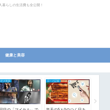
一人暮らしの生活費も全公開！
健康と美容
節約ワザ
日々の記録
年齢相応に
生活必需品はちょこちょ
忙しすぎた土曜日.日曜
高市さ