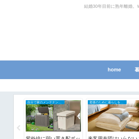
結婚30年目前に熟年離婚。
home
自分で家のメンテナンスDIY
家庭用品・日用品使用レポ
つく日み
ご近所さんが古家を解体
どの眼鏡も鼻が痛くて