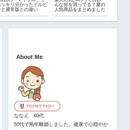
こ買いするタイプ？まと
日.月曜日
と「眉
め買いするタイプ？
違和感
と
About Me
ななえ 60代
50代で熟年離婚しました。健康で心穏やか