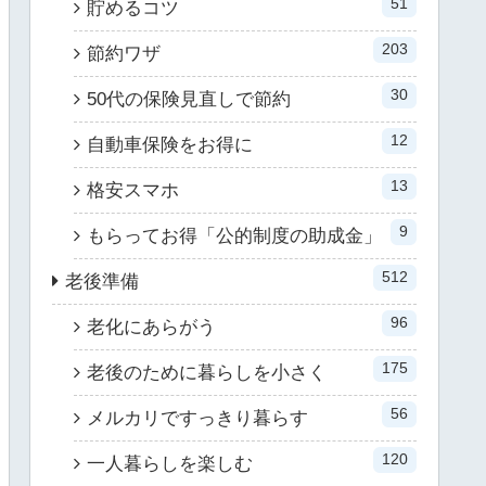
51
貯めるコツ
203
節約ワザ
30
50代の保険見直しで節約
12
自動車保険をお得に
13
格安スマホ
9
もらってお得「公的制度の助成金」
512
老後準備
96
老化にあらがう
175
老後のために暮らしを小さく
56
メルカリですっきり暮らす
120
一人暮らしを楽しむ