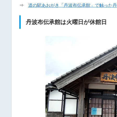
⇒
道の駅あおがき「丹波布伝承館」で触った丹
丹波布伝承館は火曜日が休館日