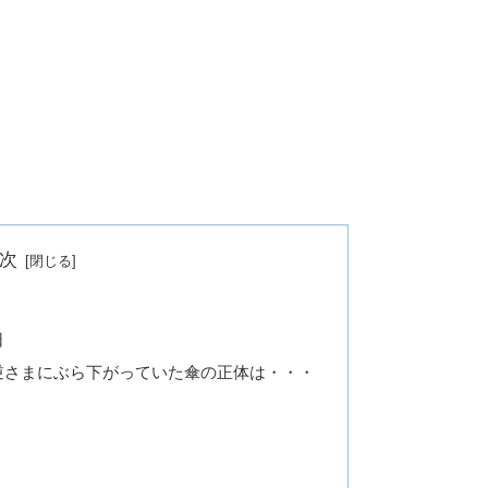
次
た
日
逆さまにぶら下がっていた傘の正体は・・・