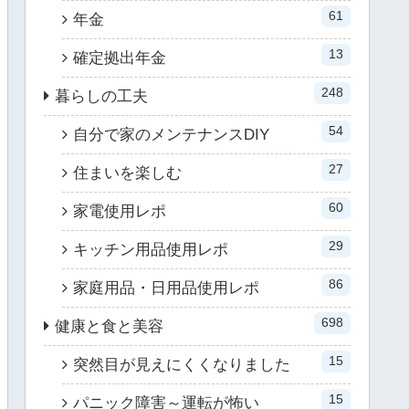
61
年金
13
確定拠出年金
248
暮らしの工夫
54
自分で家のメンテナンスDIY
27
住まいを楽しむ
60
家電使用レポ
29
キッチン用品使用レポ
86
家庭用品・日用品使用レポ
698
健康と食と美容
15
突然目が見えにくくなりました
15
パニック障害～運転が怖い