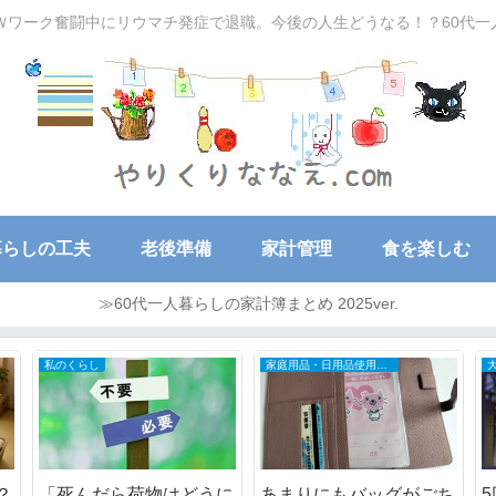
Ｗワーク奮闘中にリウマチ発症で退職。今後の人生どうなる！？60代
暮らしの工夫
老後準備
家計管理
食を楽しむ
≫60代一人暮らしの家計簿まとめ 2025ver.
50～60代の家計簿
日々の記録
使
AIに忖度された？
せっかく出来たゴーヤの