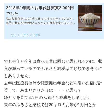
2018年1年間のお米代は実質2,000円
でした
私は毎日仕事にお弁当を作って持って行っています。
息子も私も多分他の人よりパンを自宅で食べることが
比較的少なく、白米を食べることが多いのでお米の消
費量が多いです。昨年実家の父が亡くなって、父の実
やりくりななえ.com
家からお米や野菜をもらう機会が無くなってしまいま
した。(かなり遠方でめったに行けない)だから今年1
年間のお米を全てふるさと納税と楽天ポイント利用で
まかない自分の現金を使わないことを目標にしていま
した。スポンサードリンク(adsbygoogle = window.a
dsbygoogle || ).push({});一年間のお米はふるさと納
税と全額楽天ポイン...
でも去年と今年は食べる量は同じと思われるのに、収
入が減っているのでふるさと納税は同じ額できそうに
もありません。
去年は医療費控除や確定拠出年金などを引いた額で計
算して、あまりぎりぎりは・・・と思って
ゆとりを見て3万円のふるさと納税をしました。
去年のふるさと納税では20キロのお米が1万円とか