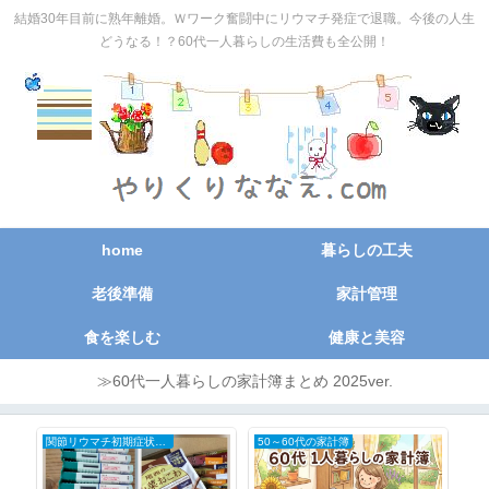
結婚30年目前に熟年離婚。Ｗワーク奮闘中にリウマチ発症で退職。今後の人生
どうなる！？60代一人暮らしの生活費も全公開！
home
暮らしの工夫
老後準備
家計管理
食を楽しむ
健康と美容
≫60代一人暮らしの家計簿まとめ 2025ver.
関節リウマチ初期症状と治療の全記録
50～60代の家計簿