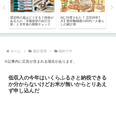
ごち
震災時の薬はどうする？持病が
AIに忖度された？【2026年7
紫
本革
ある人の「冷蔵保管の自己注
月】熟年離婚後の60代一人暮ら
ボ
ゃ便
射」と非常食の期限チェック
しの家計簿
ん
ホーム
家計管理
節約ワザ
※記事内に広告が含まれる場合があります。
低収入の今年はいくらふるさと納税できる
か分からないけどお米が無いからとりあえ
ず申し込んだ