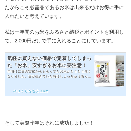
だからこそ必需品であるお米は出来るだけお得に手に
入れたいと考えています。
私は一年間のお米をふるさと納税とポイントを利用し
て、2,000円だけで手に入れることにしています。
気軽に買えない価格で定着してしまっ
た「お米」安すぎるお米に要注意！
年明けに父の実家からもらってたお米がとうとう無く
なりました。父が生きていた時はしょっちゅう貰って
たけど、今は一年に一回送って来てくれます。（本当
にとてもありがたいことです）昨年は楽天で普通のお
やりくりななえ.com
米や備蓄米を買って何とかつないでいましたが、昨年
の政府備蓄米のあまりの不味さにもう懲り懲り！と思
ったのでこれからは良いお米を買おうと決めてました
が・・・気軽に買えない価格で定着した「お米」お米
の価格は、一時期に比べると少し手に入れやすいお値
段になっています。近くのスーパーやドラッグストア
で見てみると、あ...
そして実際昨年はそれに成功しました！