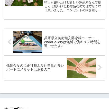
昨日も書いたけど新しい冷蔵庫なんて欲
しくは無いけど必需品なので仕方なく昨
日買いました。コンセントの抜き差しで
多少直ったみたいだけど、やっぱリアイ
スはいつもみたいに固くはならなくて元
通りにはなってないし、古いから早い買
い替えが必要で。。。冷蔵...
兵庫県立美術館安藤忠雄コーナー
AndoGalleryは無料で胸キュン時間を
過ごせたよ♪
低賃金なのに正社員より仕事量が多い
パートにメリットはあるの？