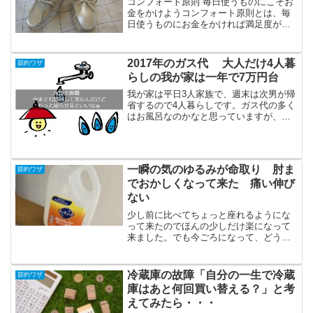
コンフォート原則 毎日使うものにこそお
金をかけようコンフォート原則とは、毎
日使うものにお金をかければ満足度が高
い消費者心理のことを言います。私はバ
ッグが好きです。充分時間をかけてよく
考え比較し、バッグにはお金をかけま
2017年のガス代 大人だけ4人暮
節約ワザ
す。そしてそのバッグを高...
らしの我が家は一年で7万円台
我が家は平日3人家族で、週末は次男が帰
省するので4人暮らしです。ガス代の多く
はお風呂なのかなと思っていますが、我
が家のお風呂は一戸建てでは一般的な一
坪タイプです。2017年11月末まではお風
呂のお湯は毎日入れ替えています。(12月
からはお試...
一瞬の気のゆるみが命取り 肘ま
節約ワザ
でおかしくなって来た 痛い伸び
ない
少し前に比べてちょっと座れるようにな
って来たのでほんの少しだけ楽になって
来ました。でも今ごろになって、どうも
肘がおかしいことに気がついて診察に行
こうか迷ってます。多分お尻の骨が痛す
ぎて肘の痛みが二の次になってただけ
冷蔵庫の故障「自分の一生で冷蔵
節約ワザ
で、元々痛かったんだと思い...
庫はあと何回買い替える？」と考
えてみたら・・・