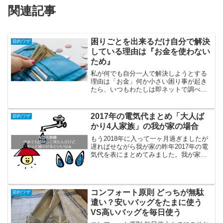
関連記事
困りごとを出来るだけ自分で解決
節約ワザ
している理由は『お金を使わない
ため』
私が何でも自分一人で解決しようとする
理由は「お金」何か小さい困り事が起き
たら、いつもわたしは即ネットで調べる
ことにしています。どんなことでもすぐ
業者に頼んだり誰かに助けてもらうので
はなく、「何か自分でできることはない
2017年の電気代まとめ「大人ば
節約ワザ
かな？」「もしできること...
かり4人家族」の我が家の場合
もう2018年に入って一ヶ月過ぎましたが
遅ればせながら我が家の昨年2017年の電
気代を表にまとめてみました。我が家は
平日4日間は夫と長男と私の3人暮らしで
週末の3日間は次男が帰省してくるので4
人となります。住宅は4LDKの木造一戸建
て。夏の...
コンフォート原則 どっちが無駄
節約ワザ
遣い？安いバッグをたまに使う
VS高いバッグを毎日使う