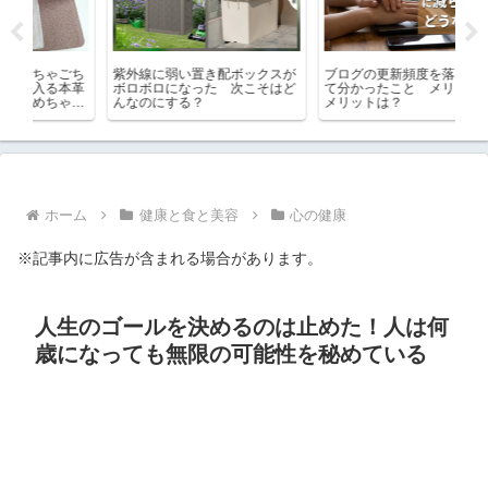
ごち
紫外線に弱い置き配ボックスが
ブログの更新頻度を落としてみ
ご
本革
ボロボロになった 次こそはど
て分かったこと メリットとデ
街
ゃ便
んなのにする？
メリットは？
ホーム
健康と食と美容
心の健康
※記事内に広告が含まれる場合があります。
人生のゴールを決めるのは止めた！人は何
歳になっても無限の可能性を秘めている