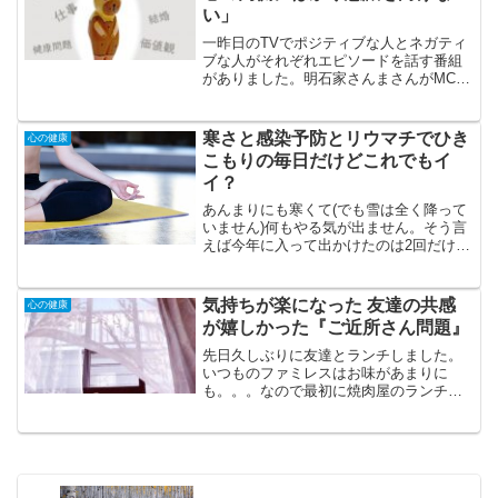
い」
一昨日のTVでポジティブな人とネガティ
ブな人がそれぞれエピソードを話す番組
がありました。明石家さんまさんがMCで
した。びっくりするようなエピソードば
かりで面白かったです。ご覧になられま
したか？あなたは、わたしは、ネガティ
寒さと感染予防とリウマチでひき
心の健康
ブな人？ポジティブな...
こもりの毎日だけどこれでもイ
イ？
あんまりにも寒くて(でも雪は全く降って
いません)何もやる気が出ません。そう言
えば今年に入って出かけたのは2回だけで
す。一週間も過ぎたと言うのに。１回は
メルカリで売れたものを発送した日。も
う１回はスーパーに行っただけ。寒さと
気持ちが楽になった 友達の共感
心の健康
感染予防とリウマチ...
が嬉しかった『ご近所さん問題』
先日久しぶりに友達とランチしました。
いつものファミレスはお味があまりに
も。。。なので最初に焼肉屋のランチを
してその後お茶でファミレスに移動。焼
肉ランチの方が味は良かったけど顔が暑
くて夏は止めといた方がいいみたいです
（笑）友達とはいつもどおり...