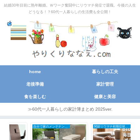
結婚30年目前に熟年離婚。Ｗワーク奮闘中にリウマチ発症で退職。今後の人生
どうなる！？60代一人暮らしの生活費も全公開！
home
暮らしの工夫
老後準備
家計管理
食を楽しむ
健康と美容
≫60代一人暮らしの家計簿まとめ 2025ver.
自分で家のメンテナンスDIY
関節リウマチ初期症状と治療の全記録