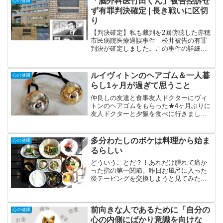
「脳外科医竹田くん」被告控訴せ
心の健康
ず有罪判決確定 | 長き戦いに区切
り
【判決確定】私も裁判を2回傍聴した赤穂
市民病院医療過誤事件 松井被告の有罪
判決が確定しました。この事件の詳細や
医師の行動をリアルに描いた漫画「脳外
科医竹田くん」はこちらで無料で全話読
めます。また、被害者のお嬢さんのブロ
ルイヴィトンのヘアゴム＆一人暮
心の健康
グ「市民病院医療過誤記...
らし1ヶ月が過ぎて思うこと
仲良しの友達と食事友人ドクターにヴィ
トンのヘアゴムをもらった★4ヶ月ぶりに
友人ドクターと夕飯を食べに行きまし
た。久しぶりに会って話がはずんで楽し
かったです～。ドクターの施設に入所し
ているお年寄りを一人を見送ったあとで
多分わたしのボケは料理から始ま
心の健康
食事に出てきてくれました...
るらしい
どういうことだ？！あれだけ腫れて痛か
った指の第一関節。昨日お風呂に入った
後テーピングを交換しようと見てみた
ら、なんとすっかり腫れが引いてしわく
ちゃに！関節のしわがないほどに腫れて
伸びきった皮膚が元に戻った感じです
前向きな人であるために「自分の
(;^ω^)そういえば痛みも...
心の健康
心の内側にばかり意識を向けな