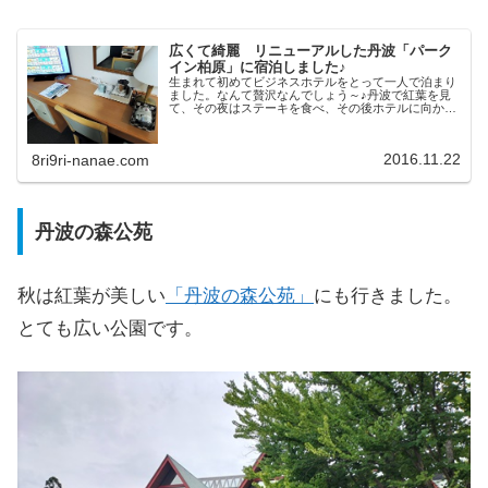
広くて綺麗 リニューアルした丹波「パーク
イン柏原」に宿泊しました♪
生まれて初めてビジネスホテルをとって一人で泊まり
ました。なんて贅沢なんでしょう～♪丹波で紅葉を見
て、その夜はステーキを食べ、その後ホテルに向かい
ました。掃除や夕飯の準備など何も考えずたった一人
でいられる時間は最高でした！！パークイン柏原に
泊...
2016.11.22
8ri9ri-nanae.com
丹波の森公苑
秋は紅葉が美しい
「丹波の森公苑」
にも行きました。
とても広い公園です。