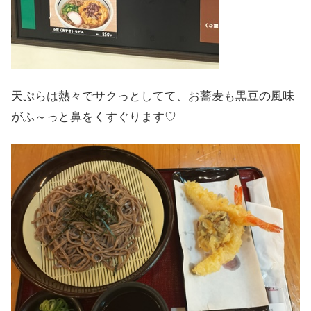
天ぷらは熱々でサクっとしてて、お蕎麦も黒豆の風味
がふ～っと鼻をくすぐります♡