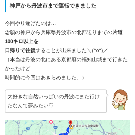
神戸から丹波市まで運転できました
今回やり遂げたのは…
念願の神戸から兵庫県丹波市の北部辺りまでの
片道
100キロ以上を
日帰りで往復
することが出来ました＼(^o^)／
（本当は丹波の北にある京都府の福知山城まで行きた
かったけど
時間的に今回はあきらめました。）
大好きな自然いっぱいの丹波にまた行け
たなんて夢みたい♡