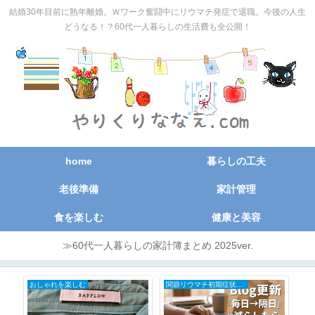
結婚30年目前に熟年離婚。Ｗワーク奮闘中にリウマチ発症で退職。今後の人生
どうなる！？60代一人暮らしの生活費も全公開！
home
暮らしの工夫
老後準備
家計管理
食を楽しむ
健康と美容
≫60代一人暮らしの家計簿まとめ 2025ver.
おしゃれを楽しむ
関節リウマチ初期症状と治療の全記録
日