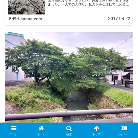
黒井川の桜を見てきました。丹波は神戸から車で行き
ました。一人でのんびり。私の下手な運転では片道2
時間かかります。以前丹波に行って以来、丹波が大好
きになりました。自然にあふれてとても素敵なとこ
ろ...
2017.04.22
8ri9ri-nanae.com
メニュー
ホーム
検索
トップ
サイドバー