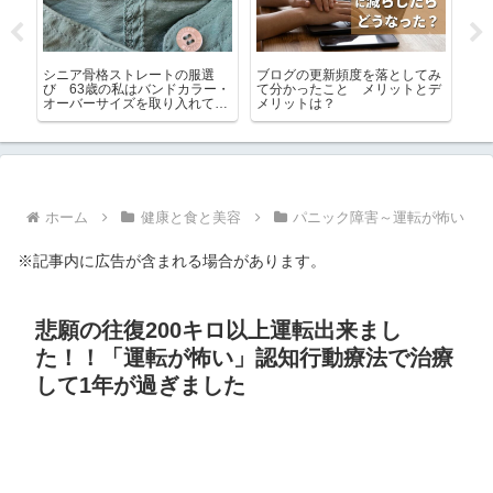
シニア骨格ストレートの服選
ブログの更新頻度を落としてみ
楽
暮ら
び 63歳の私はバンドカラー・
て分かったこと メリットとデ
買
オーバーサイズを取り入れてい
メリットは？
め
ます
ホーム
健康と食と美容
パニック障害～運転が怖い
※記事内に広告が含まれる場合があります。
悲願の往復200キロ以上運転出来まし
た！！「運転が怖い」認知行動療法で治療
して1年が過ぎました