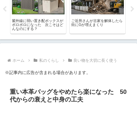
キ
紫外線に弱い置き配ボックスが
ご近所さんが古家を解体したら
シ
版と
ボロボロになった 次こそはど
街にGが増えまくり
び
んなのにする？
オ
ま
ホーム
私のくらし
良い物を大切に長く使う
※記事内に広告が含まれる場合があります。
重い本革バッグをやめたら楽になった 50
代からの衰えと中身の工夫