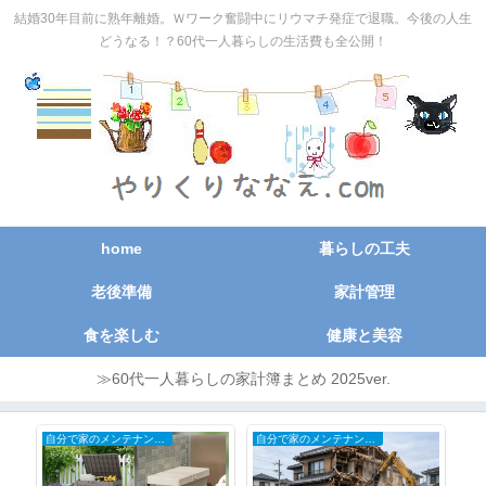
結婚30年目前に熟年離婚。Ｗワーク奮闘中にリウマチ発症で退職。今後の人生
どうなる！？60代一人暮らしの生活費も全公開！
home
暮らしの工夫
老後準備
家計管理
食を楽しむ
健康と美容
≫60代一人暮らしの家計簿まとめ 2025ver.
自分で家のメンテナンスDIY
自分で家のメンテナンスDIY
お