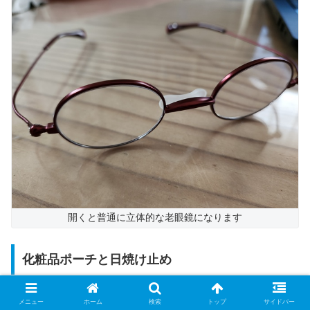
開くと普通に立体的な老眼鏡になります
化粧品ポーチと日焼け止め
化粧品はジップロックみたいなファスナー付きビニー
メニュー
ホーム
検索
トップ
サイドバー