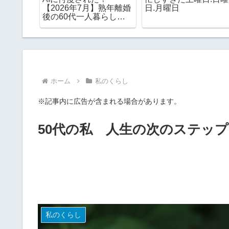
の私はバ
【2026年7月】熟年離婚
日.月曜日
ーバーサ
後の60代一人暮らしの
ています
家計簿
ホーム
私のくらし
※記事内に広告が含まれる場合があります。
50代の私 人生の次のステッ
私のくらし