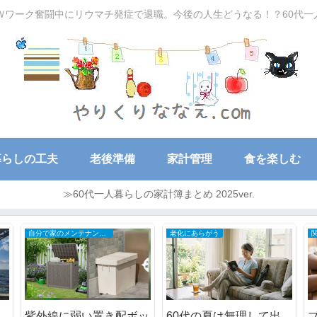
Ｗワーク奮闘中にリウマチ発症で退職。今後の人生どうなる！？60代
暮らしの工夫
老後準備
家計管理
食を楽しむ
≫60代一人暮らしの家計簿まとめ 2025ver.
自分で家のメンテナンスDIY
老化にあらがう
紫外線に弱い置き配ボッ
60代の夏は無理して出