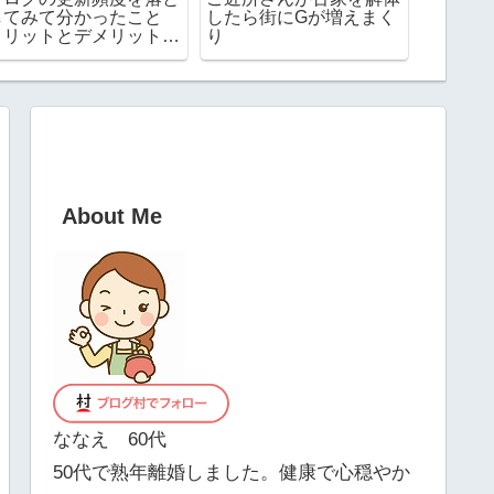
してみて分かったこと
したら街にGが増えまく
んな何
メリットとデメリット
り
人気商
は？
About Me
ななえ 60代
50代で熟年離婚しました。健康で心穏やか