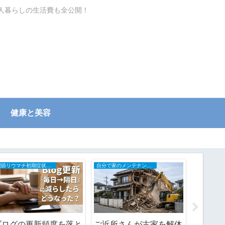
一人暮らしの生活費も全公開！
健康と美容
関節リウマチ初期症状と治療の全記録
自分で家のメンテナンスDIY
日々の記録
ブログの更新頻度を落と
ご近所さんが古家を解体
楽天の5