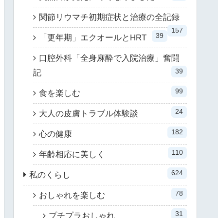
関節リウマチ初期症状と治療の全記録
157
39
「更年期」エクオールとHRT
口腔外科「全身麻酔で入院治療」奮闘
39
記
99
食を楽しむ
24
大人の皮膚トラブル体験談
182
心の健康
110
年齢相応に美しく
624
私のくらし
78
おしゃれを楽しむ
31
プチプラおしゃれ