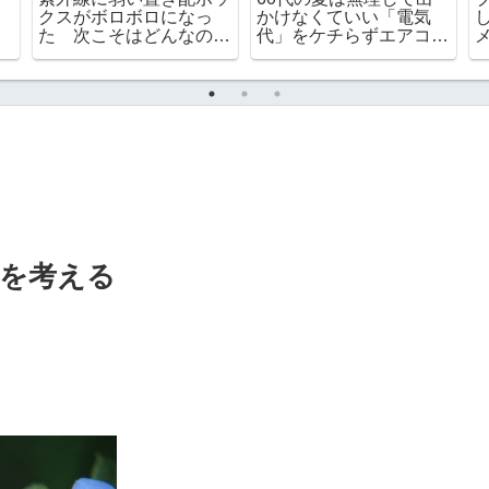
クスがボロボロになっ
かけなくていい「電気
た 次こそはどんなのに
代」をケチらずエアコン
する？
で引きこもる
プを考える