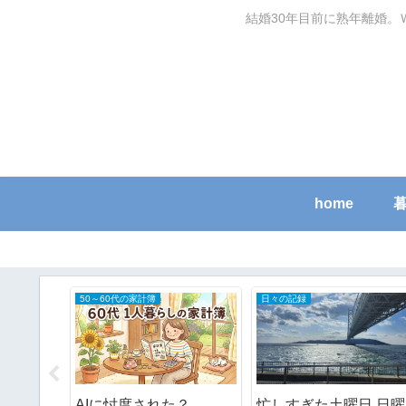
結婚30年目前に熟年離婚。
home
50～60代の家計簿
日々の記録
レートの
AIに忖度された？
忙しすぎた土曜日.日曜