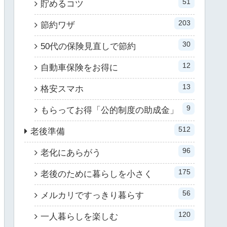
51
貯めるコツ
203
節約ワザ
30
50代の保険見直しで節約
12
自動車保険をお得に
13
格安スマホ
9
もらってお得「公的制度の助成金」
512
老後準備
96
老化にあらがう
175
老後のために暮らしを小さく
56
メルカリですっきり暮らす
120
一人暮らしを楽しむ