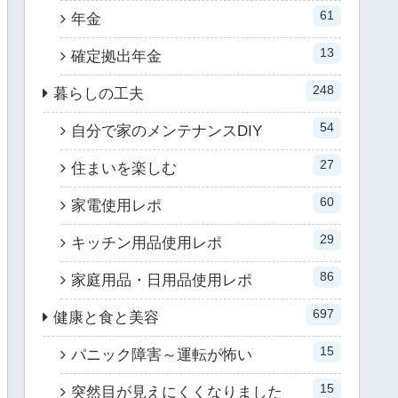
61
年金
13
確定拠出年金
248
暮らしの工夫
54
自分で家のメンテナンスDIY
27
住まいを楽しむ
60
家電使用レポ
29
キッチン用品使用レポ
86
家庭用品・日用品使用レポ
697
健康と食と美容
15
パニック障害～運転が怖い
15
突然目が見えにくくなりました