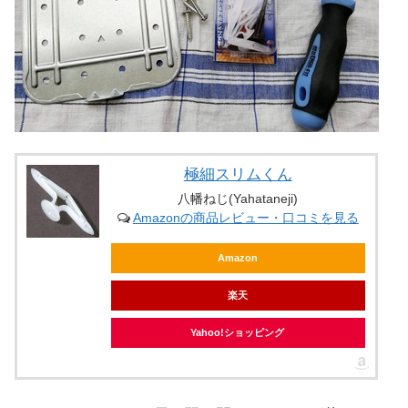
極細スリムくん
八幡ねじ(Yahataneji)
Amazonの商品レビュー・口コミを見る
Amazon
楽天
Yahoo!ショッピング