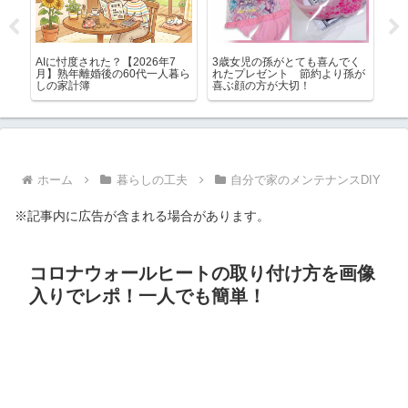
キ
AIに忖度された？【2026年7
3歳女児の孫がとても喜んでく
震
版と
月】熟年離婚後の60代一人暮ら
れたプレゼント 節約より孫が
あ
しの家計簿
喜ぶ顔の方が大切！
射
ホーム
暮らしの工夫
自分で家のメンテナンスDIY
※記事内に広告が含まれる場合があります。
コロナウォールヒートの取り付け方を画像
入りでレポ！一人でも簡単！