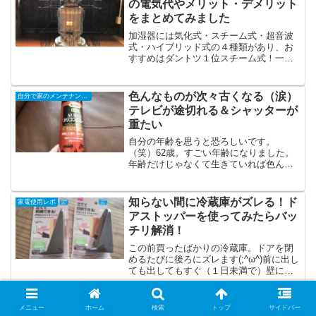
の電気代やメリット・デメリット
をまとめてみました
加湿器には気化式・スチーム式・超音波
式・ハイブリッド式の４種類があり、お
すすめはダントツ１位スチーム式！一ヶ
月の電気代は1600～1800円で高いですが
他の種類より衛生的に使えます。加湿器
は手入れをしないと加湿器肺炎になる可
色んなものが次々古くなる（涙）
自分で家のメンテナンスDIY
能性が！衛生面に特に気をつけましょ
テレビが途切れる＆シャッターが
う。
重たい
自分の年齢を思うと恐ろしいです。
（笑）62歳。すごい年齢になりました。
年齢だけじゃなくて生きていれば色んな
物が古くなります。最近困っていた（い
る）のがシャッターとテレビ。壊れても
どんどん買い替えられるなら問題はあり
知らない間に冷蔵庫がズレる！ド
家電使用レポ
ませんが、予算に限りが有り...
アストッパーを使ってみたらバッ
チリ解消！
この前買ったばかりの冷蔵庫。ドアを閉
めるたびに後ろにズレます(;^ω^)前に出し
ても出してもすぐ（１日未満で）壁につ
いてしまいます。足元のストッパーもち
ゃんと留めてあるのに！ですよ(;^ω^)最近
の冷蔵庫は上に放熱板があるから後ろを
コロナウォールヒート口コミ・洗
メニュー
ホーム
検索
トップ
サイドバー
自分で家のメンテナンスDIY
ぴったり...