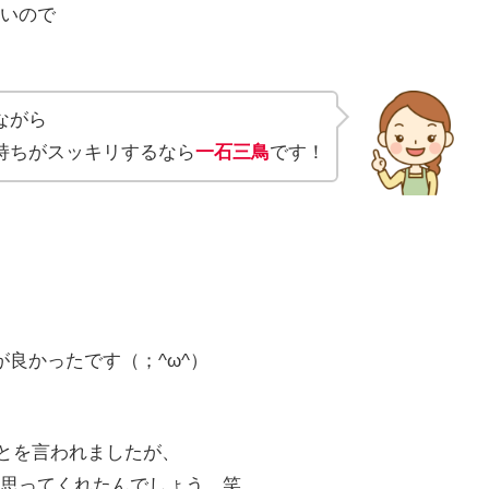
いので
ながら
持ちがスッキリするなら
一石三鳥
です！
が良かったです（；^ω^）
ことを言われましたが、
思ってくれたんでしょう。笑