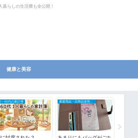
一人暮らしの生活費も全公開！
健康と美容
50～60代の家計簿
家庭用品・日用品使用レポ
AIに忖度された？
あまりにもバッグがごち
ブログ