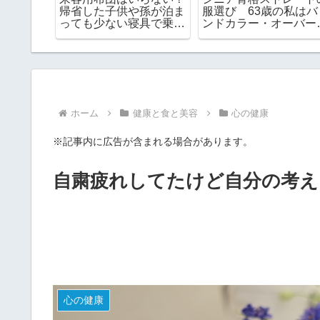
になっ
帰省した子供や孫が泊ま
服選び 63歳の私はバ
んなのに
っても少ない寝具で乗り
ンドカラー・オーバー
切るコツ
イズを取り入れていま
ホーム
健康と食と美容
心の健康
※記事内に広告が含まれる場合があります。
自粛疲れしてたけど自分の考え
心の健康