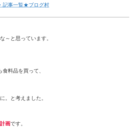
・記事一覧★ブログ村
な～と思っています。
ら食料品を買って、
に。と考えました。
計画
です。