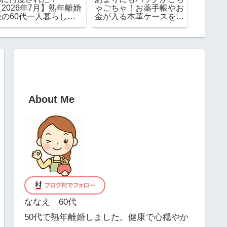
【2026年7月】熟年離婚
ゃごちゃ！お薬手帳やお
してみ
後の60代一人暮らしの
金が入る本革ケースを使
メリッ
家計簿
ってみたらめちゃ便利で
は？
した！
About Me
ななえ 60代
50代で熟年離婚しました。健康で心穏やか