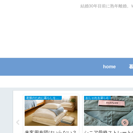
結婚30年目前に熟年離婚。
home
老後のために暮らしを小さく
おしゃれを楽しむ
き配ボッ
来客用布団はいらない？
シニア骨格ストレート