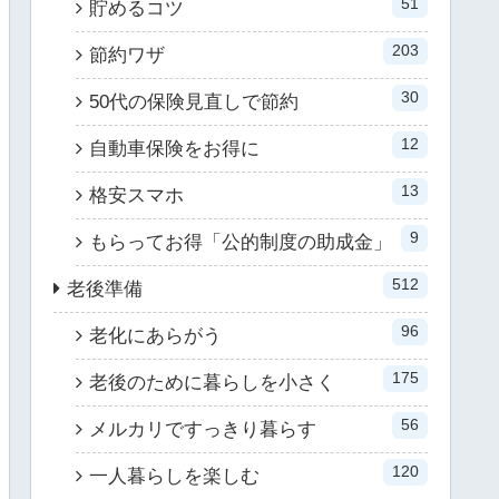
51
貯めるコツ
203
節約ワザ
30
50代の保険見直しで節約
12
自動車保険をお得に
13
格安スマホ
9
もらってお得「公的制度の助成金」
512
老後準備
96
老化にあらがう
175
老後のために暮らしを小さく
56
メルカリですっきり暮らす
120
一人暮らしを楽しむ