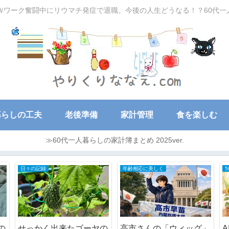
Ｗワーク奮闘中にリウマチ発症で退職。今後の人生どうなる！？60代
暮らしの工夫
老後準備
家計管理
食を楽しむ
≫60代一人暮らしの家計簿まとめ 2025ver.
日々の記録
年齢相応に美しく
の
せっかく出来たゴーヤの
高市さんの「ウィッグ」