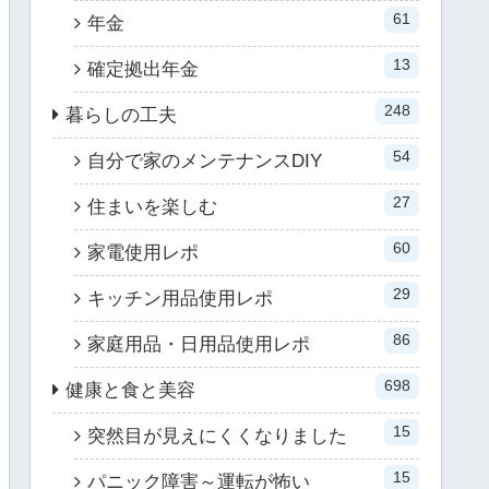
61
年金
13
確定拠出年金
248
暮らしの工夫
54
自分で家のメンテナンスDIY
27
住まいを楽しむ
60
家電使用レポ
29
キッチン用品使用レポ
86
家庭用品・日用品使用レポ
698
健康と食と美容
15
突然目が見えにくくなりました
15
パニック障害～運転が怖い