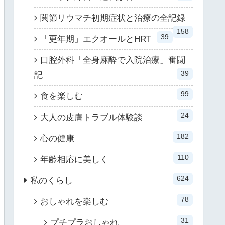
関節リウマチ初期症状と治療の全記録
158
39
「更年期」エクオールとHRT
口腔外科「全身麻酔で入院治療」奮闘
39
記
99
食を楽しむ
24
大人の皮膚トラブル体験談
182
心の健康
110
年齢相応に美しく
624
私のくらし
78
おしゃれを楽しむ
31
プチプラおしゃれ