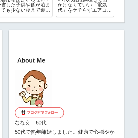
帰省した子供や孫が泊ま
かけなくていい「電気
日.月曜
っても少ない寝具で乗り
代」をケチらずエアコン
切るコツ
で引きこもる
About Me
ななえ 60代
50代で熟年離婚しました。健康で心穏やか