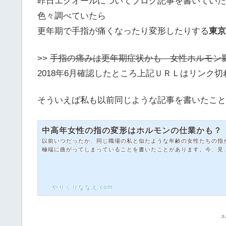
昨日エクオールについてブログ記事を書いていた
色々調べていたら
更年期で手指が痛くなったり変形したりする
東京
>>
手指の痛みは更年期症状かも 女性ホルモン
2018年6月確認したところ上記ＵＲＬはリンク
そういえば私も以前同じような記事を書いたこと
中高年女性の指の変形はホルモンの仕業かも？
以前いつだったか、同じ職場の私と似たような年齢の女性たちの指
極端に曲がってしまっていることを書いたことがあります。今、見
みたところこちらの記事にまとめていました。↓ ↓ ↓痛
った第一関節の痛みが取れました今年の1月には私も指が痛いと書
ていますね。もう何年も痛みが続いていました。(ずっと続いている
のでは無く、ましになったり痛くなったりの繰り返し)でも今は痛み
やりくりななえ.com
がほとんど無くなりました。スポンサードリンク(adsbygoogle = w
ndow.adsbygoogle || ).push({});私の症状はこんな感じでした職場
の人た...
ス