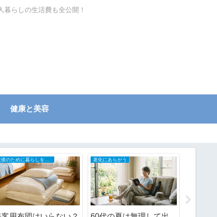
一人暮らしの生活費も全公開！
健康と美容
老後のために暮らしを小さく
老化にあらがう
日々の記録
来客用布団はいらない？
60代の夏は無理して出
忙しすぎ