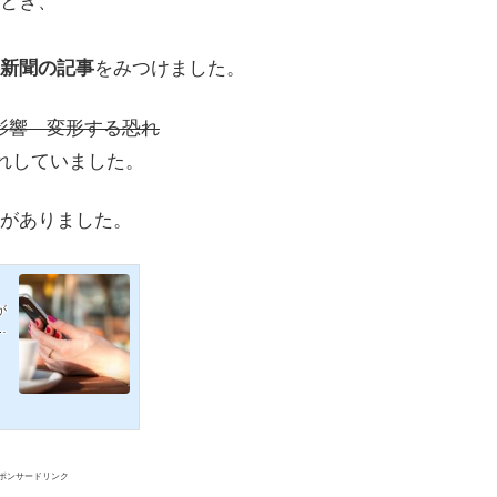
とき、
新聞の記事
をみつけました。
影響 変形する恐れ
切れしていました。
がありました。
が
て
か
い
i
ポンサードリンク