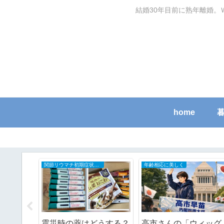
結婚30年目前に熟年離婚。
home
関節リウマチ初期症状と治療の全記録
年齢相応に美しく
家を解体
震災時の薬はどうする？
高市さんの「ウィッグ