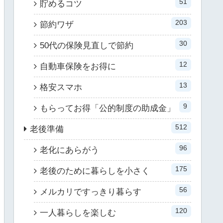
51
貯めるコツ
203
節約ワザ
30
50代の保険見直しで節約
12
自動車保険をお得に
13
格安スマホ
9
もらってお得「公的制度の助成金」
512
老後準備
96
老化にあらがう
175
老後のために暮らしを小さく
56
メルカリですっきり暮らす
120
一人暮らしを楽しむ