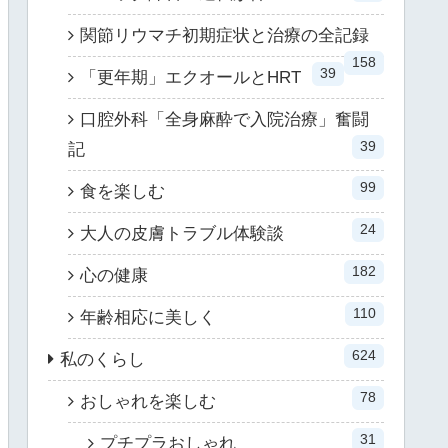
関節リウマチ初期症状と治療の全記録
158
39
「更年期」エクオールとHRT
口腔外科「全身麻酔で入院治療」奮闘
39
記
99
食を楽しむ
24
大人の皮膚トラブル体験談
182
心の健康
110
年齢相応に美しく
624
私のくらし
78
おしゃれを楽しむ
31
プチプラおしゃれ