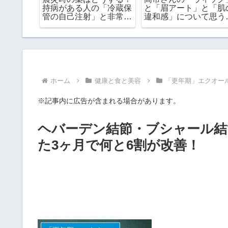
増えまく
持病がある人の「冷蔵保
と「眉アート」と「肌
管の自己注射」と非常食
違和感」について思う
の期限チェック
と
ホーム
健康と食と美容
「更年期」エクオール
※記事内に広告が含まれる場合があります。
ヘバーデン結節・ブシャール結
た3ヶ月で何と6割が改善！