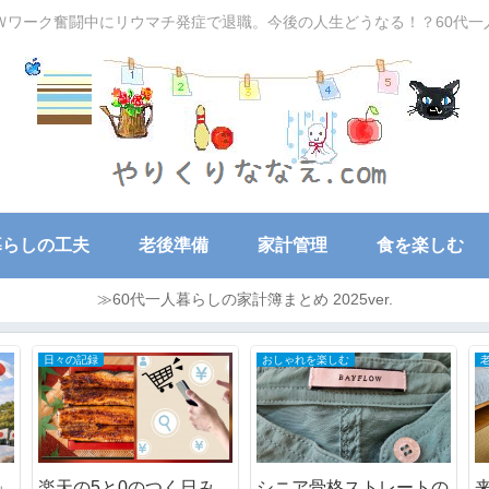
Ｗワーク奮闘中にリウマチ発症で退職。今後の人生どうなる！？60代
暮らしの工夫
老後準備
家計管理
食を楽しむ
≫60代一人暮らしの家計簿まとめ 2025ver.
日々の記録
おしゃれを楽しむ
」
楽天の5と0のつく日み
シニア骨格ストレートの