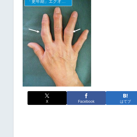
「更年期」エクオールとHRT
X
Facebook
はてブ