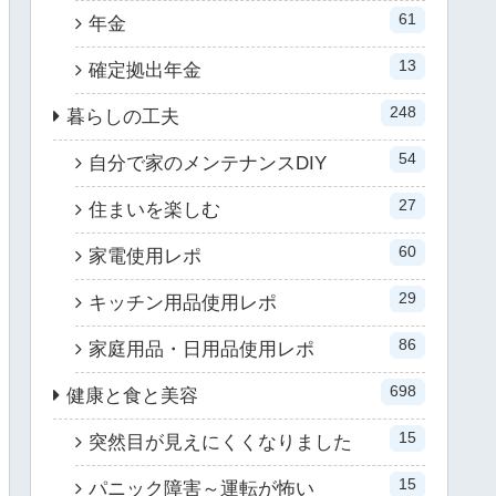
61
年金
13
確定拠出年金
248
暮らしの工夫
54
自分で家のメンテナンスDIY
27
住まいを楽しむ
60
家電使用レポ
29
キッチン用品使用レポ
86
家庭用品・日用品使用レポ
698
健康と食と美容
15
突然目が見えにくくなりました
15
パニック障害～運転が怖い