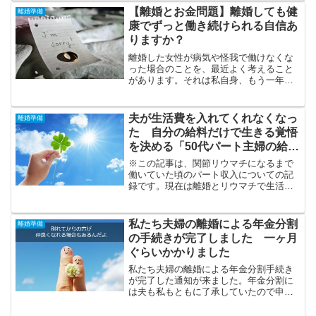
けるんじゃないかと思ってい...
【離婚とお金問題】離婚しても健
離婚準備
康でずっと働き続けられる自信あ
りますか？
離婚した女性が病気や怪我で働けなくな
った場合のことを、最近よく考えること
があります。それは私自身、もう一年も
足が痛くていつまで働けるか全く自信が
無くなってきたからです。離婚後に病気
や怪我で働けなくなったら男性は正社員
夫が生活費を入れてくれなくなっ
離婚準備
の人が大半だと思うし、正...
た 自分の給料だけで生きる覚悟
を決める「50代パート主婦の給料
明細2018年1月分」
※この記事は、関節リウマチになるまで
働いていた頃のパート収入についての記
録です。現在は離婚とリウマチで生活ス
タイルが変わり、60代の一人暮らしを楽
しんでいます。最新の私の暮らしにはコ
チラからご覧ください。✔60代一人暮ら
私たち夫婦の離婚による年金分割
離婚準備
しの楽しみ方まとめ【...
の手続きが完了しました 一ヶ月
ぐらいかかりました
私たち夫婦の離婚による年金分割手続き
が完了した通知が来ました。年金分割に
は夫も私もともに了承していたので申請
など全てのことがスムーズに事が運びま
した。年金を分割してくれないご主人方