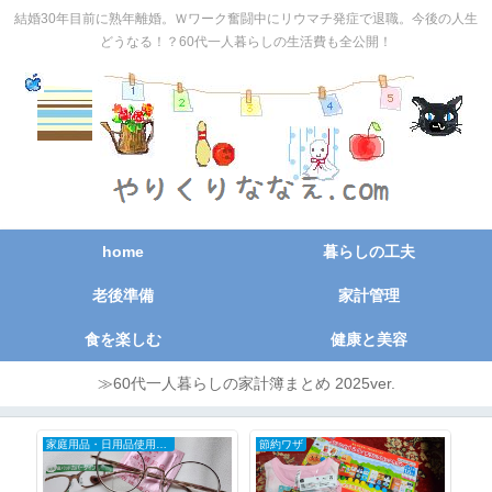
結婚30年目前に熟年離婚。Ｗワーク奮闘中にリウマチ発症で退職。今後の人生
どうなる！？60代一人暮らしの生活費も全公開！
home
暮らしの工夫
老後準備
家計管理
食を楽しむ
健康と美容
≫60代一人暮らしの家計簿まとめ 2025ver.
家庭用品・日用品使用レポ
節約ワザ