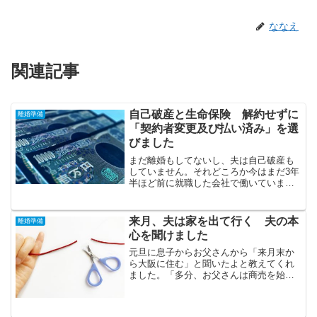
ななえ
関連記事
自己破産と生命保険 解約せずに
離婚準備
「契約者変更及び払い済み」を選
びました
まだ離婚もしてないし、夫は自己破産も
していません。それどころか今はまだ3年
半ほど前に就職した会社で働いていま
す。(近々辞めるそうですが)それでも私は
夫が将来、自己破産する可能性が高いと
思っています。自己破産したら夫の生命
来月、夫は家を出て行く 夫の本
離婚準備
保険はどうなる？夫は...
心を聞けました
元旦に息子からお父さんから「来月末か
ら大阪に住む」と聞いたよと教えてくれ
ました。「多分、お父さんは商売を始め
るから、離婚するなら早いほうがいい
よ」と。それは商売が失敗する可能性が
高いから自己破産して家族まで被害を受