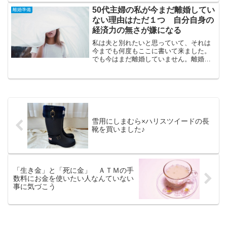
も多い中、夫に大変感謝しています。あ
50代主婦の私が今まだ離婚してい
離婚準備
りがとう。年金分割の手続...
ない理由はただ１つ 自分自身の
経済力の無さが嫌になる
私は夫と別れたいと思っていて、それは
今までも何度もここに書いて来ました。
でも今はまだ離婚していません。離婚し
たい でもまだしてない理由別れたい理
由もブログに書いて来ましたが、仕事や
家族に対する夫の姿勢に共感できるもの
が一切ありません。経済的...
雪用にしまむら×ハリスツイードの長
靴を買いました♪
「生き金」と「死に金」 ＡＴＭの手
数料にお金を使いたい人なんていない
事に気づこう