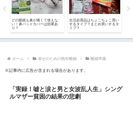
もし
どの眼鏡も鼻が痛くて使えな
生活必需品はちょこちょこ買い
紫
れだ
い！鼻パッドカバーは効果あ
するタイプ？まとめ買いするタ
ボ
み
り？
イプ？
ん
ホーム
幸せのための熟年離婚
離婚準備
※記事内に広告が含まれる場合があります。
「実録！嘘と涙と男と女波乱人生」シング
ルマザー貧困の結果の悲劇