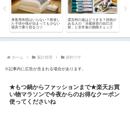
スが
来客用布団はいらない？帰省し
震災時の薬はどうする？持病が
シ
はど
た子供や孫が泊まっても少ない
ある人の「冷蔵保管の自己注
び
寝具で乗り切るコツ
射」と非常食の期限チェック
オ
ま
ホーム
家計管理
節約ワザ
※記事内に広告が含まれる場合があります。
★もつ鍋からファッションまで★楽天お買
い物マラソンで今夜からのお得なクーポン
使ってくださいね