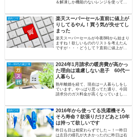
＆解凍しか機能のないレンジを使って来
ました。温めムラが無くて、一度に小鉢3
つぐらいなら一緒に温められるターテン
テーブルが好きです。シンプルな機能の
楽天スーパーセール直前に値上が
節約ワザ
レンジはほぼ永遠かと思...
りしてるやん！買う気が失せてし
まった
楽天スーパーセールが今夜8時から始まり
ますね！欲しいもののリストを考えたん
ですが・・・どうして？直前に値上がり
してるのはなぜ？納得できないーーー！
スーパーセールでお得に見せかけて、実
際は少し前より高いやん！！怒今夜から
2024年1月請求の暖房費が高かっ
50～60代の家計簿
クーポンでもつけて、安...
た理由は遠慮しない息子 60代一
人暮らし
熟年離婚を経て、現在は一人暮らしをし
ています。やっぱり思ってた通り、今回
請求分のガス料金が高くなっていまし
た。ちなみに昨年の同時期は20,062円で
した。（33日分）高すぎる！これは長男
が毎日来ていたから。（お嫁さんが里帰
2016年から使ってる洗濯機そろ
節約ワザ
り出産のため）↓ ...
そろ寿命？欲張りだけどあと10年
は持って欲しいです
昨日も目は相変わらずでした～！一昨日
は左目の瞳孔が大きかったのに昨日は右