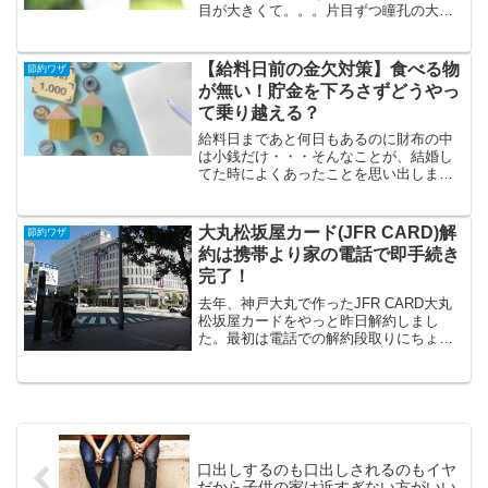
目が大きくて。。。片目ずつ瞳孔の大き
さが違うとこんなに見えにくいなんて。
涙ところで・・・一人暮らしでも洗濯は
毎日していますが1日おきでもいいんじゃ
【給料日前の金欠対策】食べる物
節約ワザ
ない？とたまに思うこと...
が無い！貯金を下ろさずどうやっ
て乗り越える？
給料日まであと何日もあるのに財布の中
は小銭だけ・・・そんなことが、結婚し
てた時によくあったことを思い出しまし
た。今は退職したので給料日はありませ
んが、傷病手当金が振り込まれる前は金
欠が加速します。そんなとき、貯金を下
大丸松坂屋カード(JFR CARD)解
節約ワザ
ろさずに残りの数日をどう...
約は携帯より家の電話で即手続き
完了！
去年、神戸大丸で作ったJFR CARD大丸
松坂屋カードをやっと昨日解約しまし
た。最初は電話での解約段取りにちょっ
と戸惑いましたが、電話で自動音声に従
いながらあっという間に解約が完了しま
した！すご～く簡単！！これからも大丸
で買い物することはあ...
口出しするのも口出しされるのもイヤ
だから子供の家は近すぎない方がいい