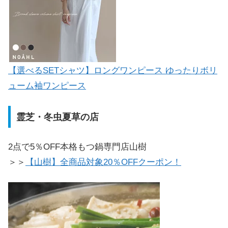
【選べるSETシャツ】ロングワンピース ゆったりボリ
ューム袖ワンピース
霊芝・冬虫夏草の店
2点で5％OFF本格もつ鍋専門店山樹
＞＞
【山樹】全商品対象20％OFFクーポン！