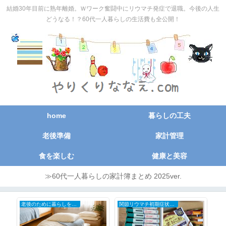
結婚30年目前に熟年離婚。Ｗワーク奮闘中にリウマチ発症で退職。今後の人生
どうなる！？60代一人暮らしの生活費も全公開！
home
暮らしの工夫
老後準備
家計管理
食を楽しむ
健康と美容
≫60代一人暮らしの家計簿まとめ 2025ver.
老後のために暮らしを小さく
関節リウマチ初期症状と治療の全記録
お