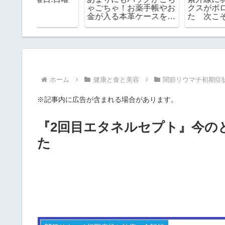
ゃごちゃ！お薬手帳やお
クスがボロボロになっ
金が入る本革ケースを使
た 次こそはどんなの
ってみたらめちゃ便利で
する？
した！
ホーム
健康と食と美容
関節リウマチ初期症
※記事内に広告が含まれる場合があります。
『2回目エタネルセプト』今のと
た