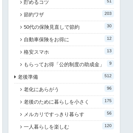
51
貯めるコツ
203
節約ワザ
30
50代の保険見直しで節約
12
自動車保険をお得に
13
格安スマホ
9
もらってお得「公的制度の助成金」
512
老後準備
96
老化にあらがう
175
老後のために暮らしを小さく
56
メルカリですっきり暮らす
120
一人暮らしを楽しむ