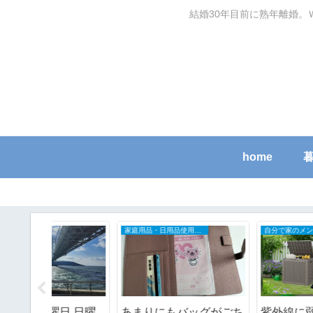
結婚30年目前に熟年離婚。
home
家庭用品・日用品使用レポ
自分で家のメンテナンスDIY
日.日曜
あまりにもバッグがごち
紫外線に弱い置き配ボ