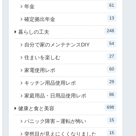
61
年金
13
確定拠出年金
248
暮らしの工夫
54
自分で家のメンテナンスDIY
27
住まいを楽しむ
60
家電使用レポ
29
キッチン用品使用レポ
86
家庭用品・日用品使用レポ
698
健康と食と美容
15
パニック障害～運転が怖い
15
突然目が見えにくくなりました