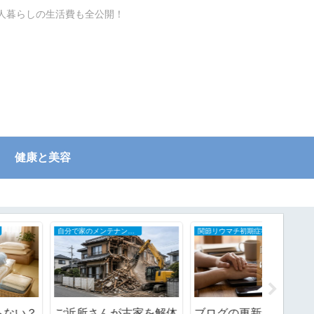
一人暮らしの生活費も全公開！
健康と美容
自分で家のメンテナンスDIY
関節リウマチ初期症状と治療の全記録
大好き映画
ご近所さんが古家を解体
ブログの更新頻度を落と
5回目