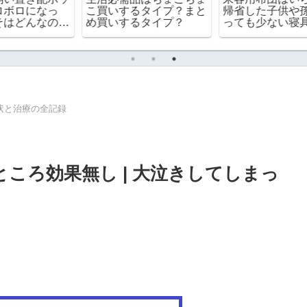
こ買いするタイプ？まと
帰省した子供や孫が泊ま
に
め買いするタイプ？
っても少ない寝具で乗り
切るコツ
状と治療の全記録
ころ効果無し | 大泣きしてしまっ