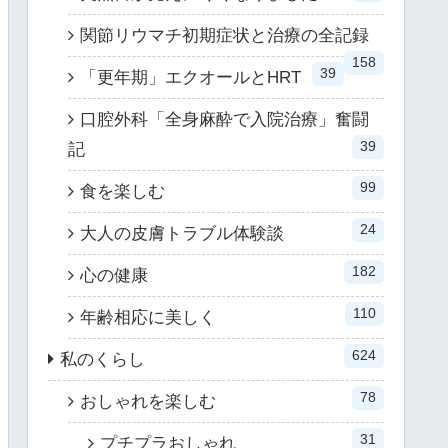
関節リウマチ初期症状と治療の全記録
158
39
「更年期」エクオールとHRT
口腔外科「全身麻酔で入院治療」奮闘
39
記
99
食を楽しむ
24
大人の皮膚トラブル体験談
182
心の健康
110
年齢相応に美しく
624
私のくらし
78
おしゃれを楽しむ
31
プチプラおしゃれ