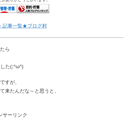
・記事一覧★ブログ村
たら
(;^ω^)
ですが、
て来たんだな～と思うと、
ンサーリンク