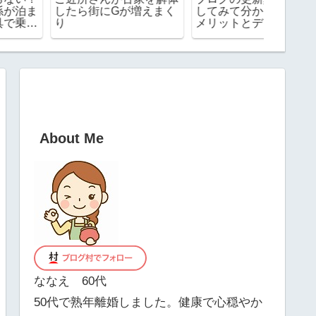
したら街にGが増えまく
してみて分かったこと
ハッキ
り
メリットとデメリット
ーと通
は？
About Me
ななえ 60代
50代で熟年離婚しました。健康で心穏やか