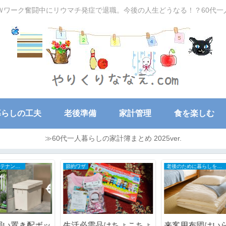
Ｗワーク奮闘中にリウマチ発症で退職。今後の人生どうなる！？60代
暮らしの工夫
老後準備
家計管理
食を楽しむ
≫60代一人暮らしの家計簿まとめ 2025ver.
節約ワザ
老後のために暮らしを小さく
ッ
生活必需品はちょこちょ
来客用布団はいらない？