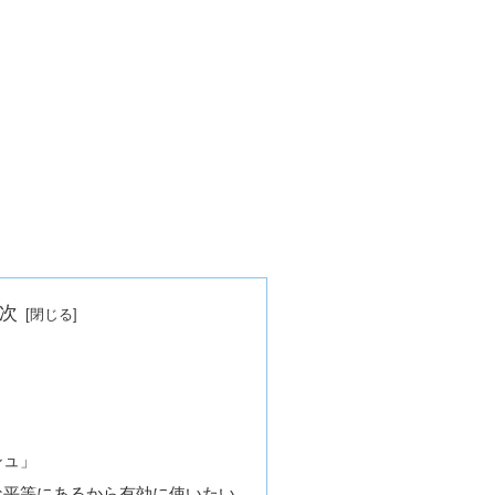
次
シュ」
な平等にあるから有効に使いたい