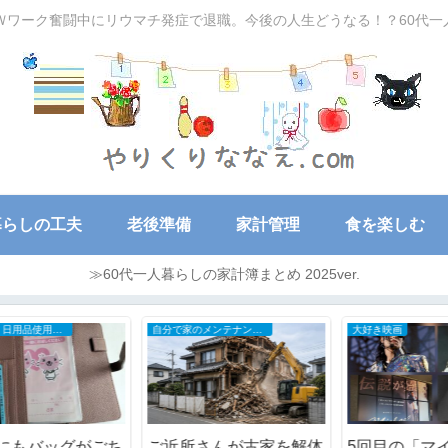
Ｗワーク奮闘中にリウマチ発症で退職。今後の人生どうなる！？60代
暮らしの工夫
老後準備
家計管理
食を楽しむ
≫60代一人暮らしの家計簿まとめ 2025ver.
自分で家のメンテナンスDIY
大好き映画
ち
ご近所さんが古家を解体
5回目の「マイケル」で