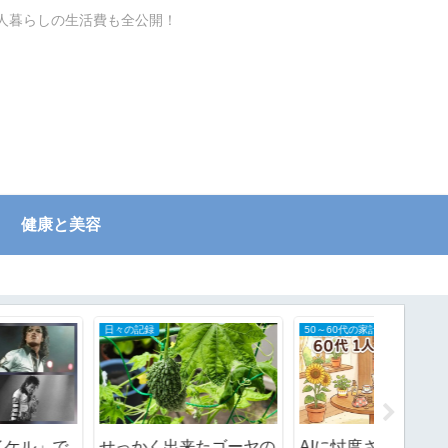
一人暮らしの生活費も全公開！
健康と美容
日々の記録
50～60代の家計簿
せっかく出来たゴーヤの
AIに忖度された？
紫外線