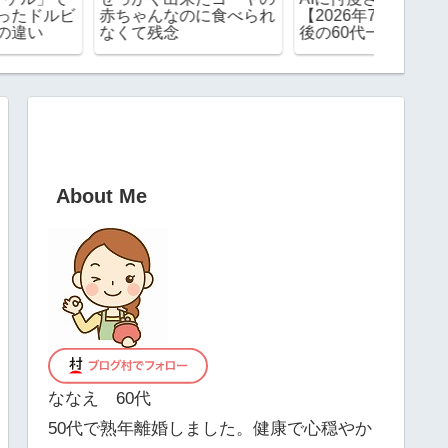
赤ちゃんなのに食べられ
【2026年7月】熟年離婚
クスが
なくて残念
後の60代一人暮らしの
た 次
家計簿
する？
About Me
ななえ 60代
50代で熟年離婚しました。健康で心穏やか