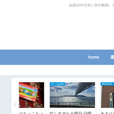
結婚30年目前に熟年離婚。
home
日々の記録
家庭用品・日用品使用レポ
ょこちょ
忙しすぎた土曜日.日曜
あまりにもバッグがご