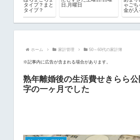
プ？まと
日.月曜日
ゃごちゃ！お薬手帳や
プ？
金が入る本革ケースを
ってみたらめちゃ便利
した！
ホーム
家計管理
50～60代の家計簿
※記事内に広告が含まれる場合があります。
熟年離婚後の生活費せきらら公開
字の一ヶ月でした