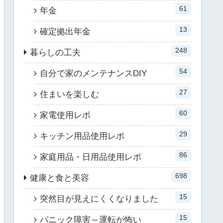
61
年金
13
確定拠出年金
248
暮らしの工夫
54
自分で家のメンテナンスDIY
27
住まいを楽しむ
60
家電使用レポ
29
キッチン用品使用レポ
86
家庭用品・日用品使用レポ
698
健康と食と美容
15
突然目が見えにくくなりました
15
パニック障害～運転が怖い