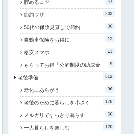
51
貯めるコツ
203
節約ワザ
30
50代の保険見直しで節約
12
自動車保険をお得に
13
格安スマホ
9
もらってお得「公的制度の助成金」
512
老後準備
96
老化にあらがう
175
老後のために暮らしを小さく
56
メルカリですっきり暮らす
120
一人暮らしを楽しむ