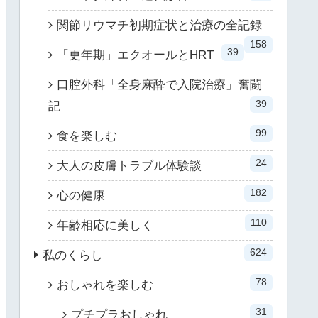
関節リウマチ初期症状と治療の全記録
158
39
「更年期」エクオールとHRT
口腔外科「全身麻酔で入院治療」奮闘
39
記
99
食を楽しむ
24
大人の皮膚トラブル体験談
182
心の健康
110
年齢相応に美しく
624
私のくらし
78
おしゃれを楽しむ
31
プチプラおしゃれ