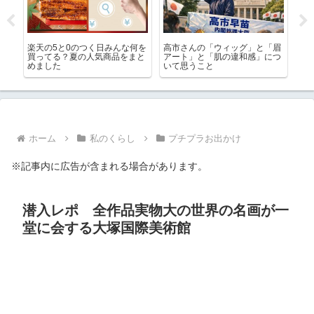
「眉
どの眼鏡も鼻が痛くて使えな
ご近所さんが古家を解体したら
ブ
につ
い！鼻パッドカバーは効果あ
街にGが増えまくり
て
り？
メ
ホーム
私のくらし
プチプラお出かけ
※記事内に広告が含まれる場合があります。
潜入レポ 全作品実物大の世界の名画が一
堂に会する大塚国際美術館