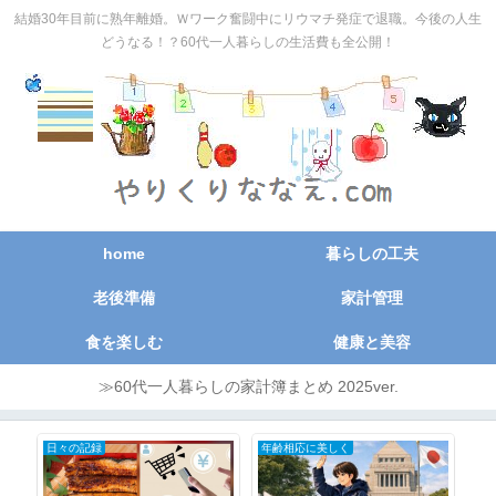
結婚30年目前に熟年離婚。Ｗワーク奮闘中にリウマチ発症で退職。今後の人生
どうなる！？60代一人暮らしの生活費も全公開！
home
暮らしの工夫
老後準備
家計管理
食を楽しむ
健康と美容
≫60代一人暮らしの家計簿まとめ 2025ver.
家庭用品・日用品使用レポ
自分で家のメンテナンスDIY