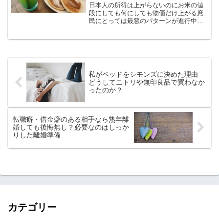
した
日本人の所得は上がらないのにお米の値
段にしても何にしても物価だけ上がる庶
民にとっては最悪のパターンが進行中で
す。昨日、西宮まで足を延ばしてハワイ
アンレストランでランチしたのですがセ
ットで1,900円弱。セット内容から見れ
ば、ちょっと前ならい...
私がベッドをシモンズに決めた理由
どうしてニトリや無印良品で買わなか
ったのか？
転職癖・借金癖のある相手なら熟年離
婚しても後悔無し？必要なのはしっか
りした離婚準備
カテゴリー