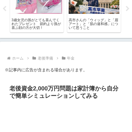
何を
3歳女児の孫がとても喜んでく
高市さんの「ウィッグ」と「眉
ご
まと
れたプレゼント 節約より孫が
アート」と「肌の違和感」につ
街
喜ぶ顔の方が大切！
いて思うこと
ホーム
老後準備
年金
※記事内に広告が含まれる場合があります。
老後資金2,000万円問題は家計簿から自分
で簡単シミュレーションしてみる