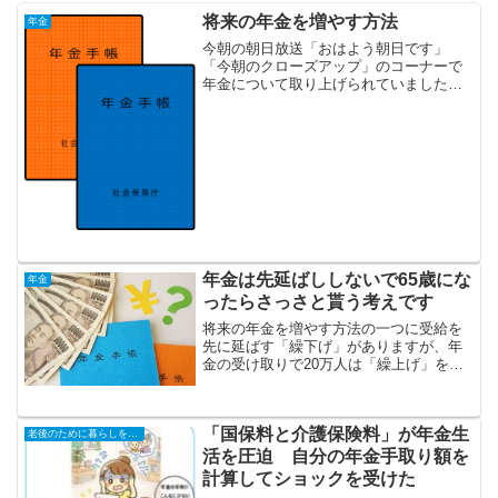
将来の年金を増やす方法
年金
今朝の朝日放送「おはよう朝日です」
「今朝のクローズアップ」のコーナーで
年金について取り上げられていました。
関西弁バリバリなので関西のローカル番
組だと思います。経済ジャーナリストの
男性が出演されていて将来の年金の増や
し方を説明されました。確定...
年金は先延ばししないで65歳にな
年金
ったらさっさと貰う考えです
将来の年金を増やす方法の一つに受給を
先に延ばす「繰下げ」がありますが、年
金の受け取りで20万人は「繰上げ」を選
択、37万人が「繰下げ」を選択されてい
るそうです。意外にどちらも多いです
ね。年金の受け取りは原則65歳からです
「国保料と介護保険料」が年金生
が、60～75歳の希...
老後のために暮らしを小さく
活を圧迫 自分の年金手取り額を
計算してショックを受けた