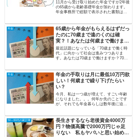
11月から受け取り始めた年金ですが2年後
の65歳から老齢基礎年金が加わります。
年金事務所で総額で表示された書類はい
ただきましたが、実際いくら使えるの？
それが一番気になりますよね。私の場合
は年間で121万円ほど。110万円を引いた
65歳から年金がもらえるはずだっ
年金
10万円が所...
たのに70歳まで遠のくのは確
実？！あなたは何歳まで働けます
か？
最近話題になっている「70歳まで働く時
代」に向かって社会は進みつつありま
す。あなたは70歳まで働けますか？70歳
まで働ける自信が無い私の職場でも何年
か前から、65歳で定年になってその後は
希望すれば70歳まで働けるようになりま
年金の手取りは月に最低10万円欲
年金
した。それを聞い...
しい！何歳まで繰り下げたらい
い？
今月、私は一つ歳が増えて、すごい年齢
になりました。。。何年か先のことです
が、それでも年金暮らしは数年後に迫っ
ています。＞＞テーマもっと年金の事を
知りたい！年金について情報交換しよ
う！を作りました♪年金って難しくてよく
長生きするなら老後資金4000万
50～60代の家計簿
分からないって思ってる人...
円？物価高騰で2000万円じゃ足
りない 私もヤバいと思い始めま