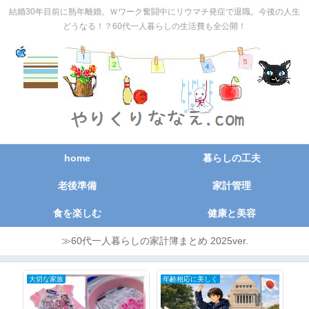
結婚30年目前に熟年離婚。Ｗワーク奮闘中にリウマチ発症で退職。今後の人生
どうなる！？60代一人暮らしの生活費も全公開！
home
暮らしの工夫
老後準備
家計管理
食を楽しむ
健康と美容
≫60代一人暮らしの家計簿まとめ 2025ver.
大切な家族
年齢相応に美しく