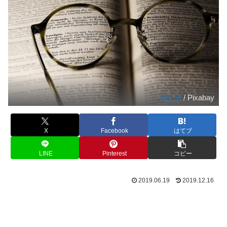
felix_w
/ Pixabay
X
Facebook
はてブ
LINE
Pinterest
コピー
2019.06.19
2019.12.16