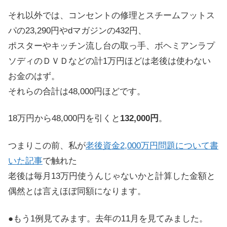
それ以外では、コンセントの修理とスチームフットス
パの23,290円やdマガジンの432円、
ポスターやキッチン流し台の取っ手、ボヘミアンラプ
ソディのＤＶＤなどの計1万円ほどは老後は使わない
お金のはず。
それらの合計は48,000円ほどです。
18万円から48,000円を引くと
132,000円
。
つまりこの前、私が
老後資金2,000万円問題について書
いた記事
で触れた
老後は毎月13万円使うんじゃないかと計算した金額と
偶然とは言えほぼ同額になります。
●もう1例見てみます。
去年の11月
を見てみました。