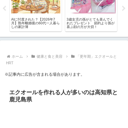
なく
AIに忖度された？【2026年7
3歳女児の孫がとても喜んでく
生
ずエ
月】熟年離婚後の60代一人暮ら
れたプレゼント 節約より孫が
す
しの家計簿
喜ぶ顔の方が大切！
イ
ホーム
健康と食と美容
「更年期」エクオールと
HRT
※記事内に広告が含まれる場合があります。
エクオールを作れる人が多いのは高知県と
鹿児島県