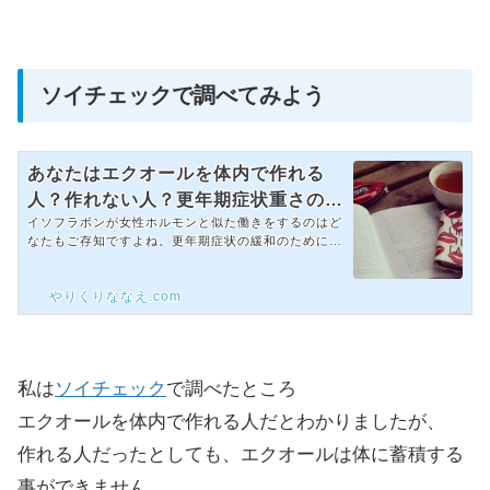
ソイチェックで調べてみよう
あなたはエクオールを体内で作れる
人？作れない人？更年期症状重さの違
イソフラボンが女性ホルモンと似た働きをするのはど
いはなぜ起きる？
なたもご存知ですよね。更年期症状の緩和のために、
毎日せっせと豆乳を飲んでいる女性の方も多いと思い
ます。でも同じようにイソフラボンを摂取しても、体
やりくりななえ.com
調が良くなったと感じる人、感じない人の違いがある
のはどうしてでしょう？ダイゼインと腸内細菌が出会
ってエクオールが生まれる大豆イソフラボンはダイゼ
イン、グリシテイン、ゲニステインと言う3種類に分
けることが出来、その中のダイゼインが腸内細菌と出
私は
ソイチェック
で調べたところ
会うと「エクオール」と言う物質に変わります。その
「エクオール」こそ...
エクオールを体内で作れる人だとわかりましたが、
作れる人だったとしても、エクオールは体に蓄積する
事ができません。