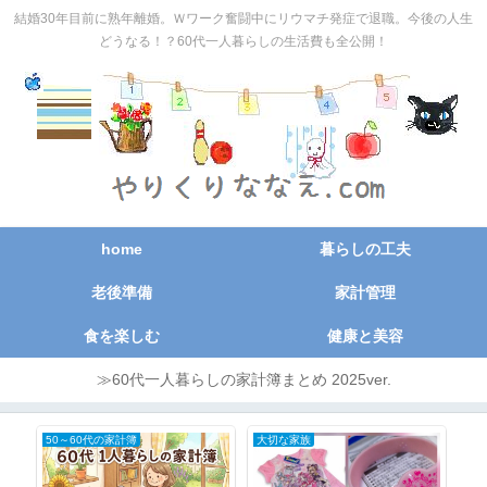
結婚30年目前に熟年離婚。Ｗワーク奮闘中にリウマチ発症で退職。今後の人生
どうなる！？60代一人暮らしの生活費も全公開！
home
暮らしの工夫
老後準備
家計管理
食を楽しむ
健康と美容
≫60代一人暮らしの家計簿まとめ 2025ver.
50～60代の家計簿
大切な家族
節