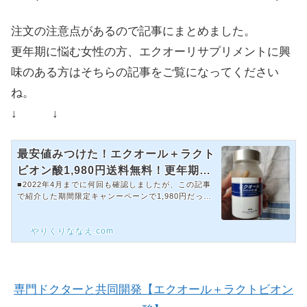
注文の注意点があるので記事に
まとめました。
更年期に悩む女性の方、エクオーリサプリメントに興
味のある方はそちらの記事をご覧になってください
ね。
↓ ↓
最安値みつけた！エクオール＋ラクト
ビオン酸1,980円送料無料！更年期や
■2022年4月までに何回も確認しましたが、この記事
ヘバーデン結節に効果
で紹介した期間限定キャンーペーンで1,980円だった
エクオールですが、その後パッケージが変更されて残
念ながら1,980円の販売は終了しました。１日あたり
やりくりななえ.com
で計算してみるとお値段的にも少しでもお安く、より
ぎゅっと成分が凝縮されたキレイ・デ・エクオールが
現在のイチオシです！エクオール公式サイトを詳しく
チェックする最安値！エクオール＋ラクトビオン酸サ
プリメント激安1,980円！更年期世代の私が続けてい
専門ドクターと共同開発【エクオール＋ラクトビオン
るアドバンスト・メディカル・ケア のエクオールサ
プリメントエクオール＋...