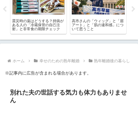
たら
震災時の薬はどうする？持病が
高市さんの「ウィッグ」と「眉
あ
ある人の「冷蔵保管の自己注
アート」と「肌の違和感」につ
ゃ
射」と非常食の期限チェック
いて思うこと
ケ
利
ホーム
幸せのための熟年離婚
熟年離婚後の暮らし
※記事内に広告が含まれる場合があります。
別れた夫の世話する気力も体力もありませ
ん