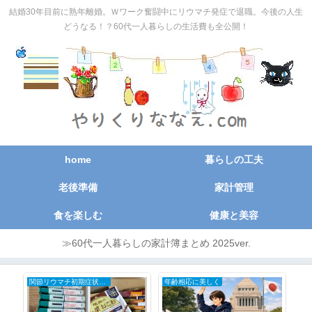
結婚30年目前に熟年離婚。Ｗワーク奮闘中にリウマチ発症で退職。今後の人生
どうなる！？60代一人暮らしの生活費も全公開！
home
暮らしの工夫
老後準備
家計管理
食を楽しむ
健康と美容
≫60代一人暮らしの家計簿まとめ 2025ver.
関節リウマチ初期症状と治療の全記録
年齢相応に美しく