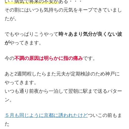
い・病気で将来の不安が
ある・・・
その割にはいつも気持ちの元気をキープできていまし
たが。
でもやっぱりこうやって
時々あまり気分が良くない波
が
やってきます。
今の
不調の原因は明らかに指の痛み
です。
あと2週間程したらまた元夫が定期検診のため神戸に
やってきます。
いつも通り前夜から一泊して翌朝に駅まで送るパター
ン。
５月も同じように京都に誘われたけど
ついこの前もま
た