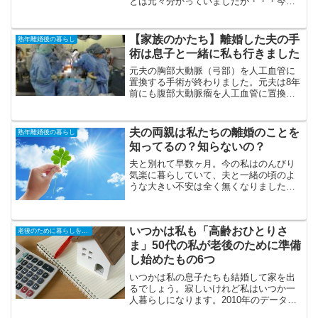
とは元々分かっていましたが・・・今
回、肺がんの手術をして退院後にせめて
数週間でも療養してほしいと我が家に来
ることをこちらから提案していました。
【家族のかたち】離婚した夫の手
熟年離婚後の暮らし
主治医の先生も、こうおっし...
術は息子と一緒に私も行きました
元夫の胸部大動脈（弓部）を人工血管に
置換する手術が終わりました。元夫は8年
前にも腹部大動脈瘤を人工血管に置換し
ましたが今回は胸部です。胸部大動脈瘤
の手術が終わりました脳梗塞の可能性は
動脈硬化の具合による腹部と胸部では手
夫の両親は私たちの離婚のことを
熟年離婚後の暮らし
術の大変さが全く違い、...
知ってるの？知らないの？
夫と別れて早数ヶ月。今の私はのんびり
気楽に暮らしていて、夫と一緒の頃のよ
うな大きい不安は全く無くなりました。
あの頃は不安定な生活にいつも不安を持
っていました。今あらためて思い出して
みても本当にとても辛かった・・・今の
いつかは私も「高齢おひとりさ
私は、いくら仕事がしんど...
老後のために暮らしを小さく
ま」50代の私が老後のために準備
し始めたもの6つ
いつかは私の息子たちも結婚して家を出
るでしょう。寂しいけれど私はいつか一
人暮らしになります。2010年のデータで
すが一人暮らしの70歳以上の女性は161万