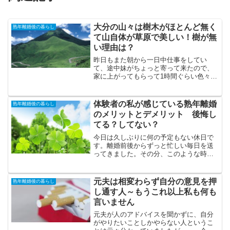
大分の山々は樹木がほとんど無く
熟年離婚後の暮らし
て山自体が草原で美しい！樹が無
い理由は？
昨日もまた朝から一日中仕事をしてい
て、途中妹がちょっと寄って来たので、
家に上がってもらって1時間ぐらい色々し
ゃべりました。一人になってから家がい
つも片付いてるので、いつ誰が来ても
「上がっていく？」と気軽に言える状態
体験者の私が感じている熟年離婚
熟年離婚後の暮らし
なのが嬉しい💛妹はこの前旦...
のメリットとデメリット 後悔し
てる？してない？
今日は久しぶりに何の予定もない休日で
す。離婚前後からずっと忙しい毎日を送
ってきました。その分、このような時間
は格別に幸せを感じさせてくれます。離
婚のメリット とにかく気楽！自由！毎
日が楽しい！不動産の名義変更、年金分
元夫は相変わらず自分の意見を押
熟年離婚後の暮らし
割の手続き、毎日の仕事家...
し通す人～もうこれ以上私も何も
言いません
元夫が人のアドバイスを聞かずに、自分
がやりたいことしかやらない人というこ